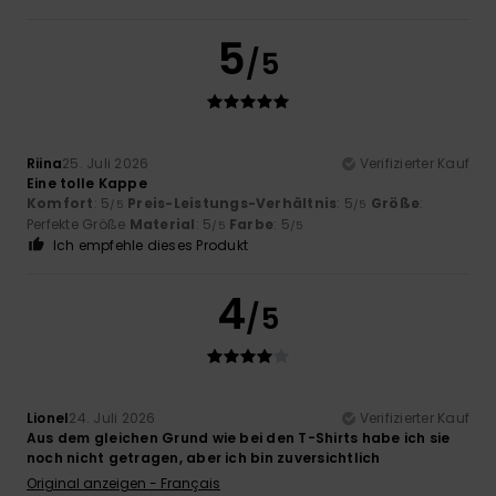
5
/5
Riina
25. Juli 2026
Verifizierter Kauf
Eine tolle Kappe
Komfort
: 5
Preis-Leistungs-Verhältnis
: 5
Größe
:
/5
/5
Perfekte Größe
Material
: 5
Farbe
: 5
/5
/5
Ich empfehle dieses Produkt
4
/5
Lionel
24. Juli 2026
Verifizierter Kauf
Aus dem gleichen Grund wie bei den T-Shirts habe ich sie
noch nicht getragen, aber ich bin zuversichtlich
Original anzeigen - Français