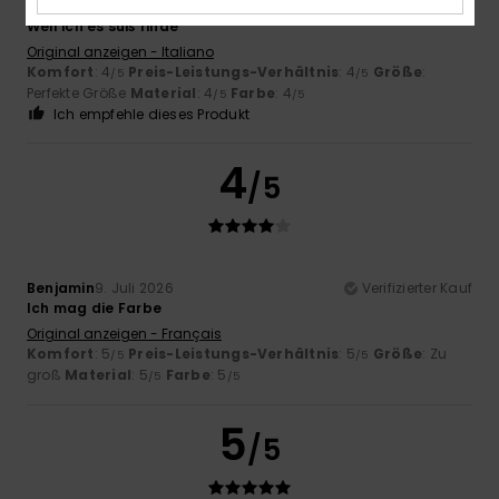
Veronica
17. Juli 2026
Verifizierter Kauf
Weil ich es süß finde
Original anzeigen - Italiano
Komfort
: 4
Preis-Leistungs-Verhältnis
: 4
Größe
:
/5
/5
Perfekte Größe
Material
: 4
Farbe
: 4
/5
/5
Ich empfehle dieses Produkt
4
/5
Benjamin
9. Juli 2026
Verifizierter Kauf
Ich mag die Farbe
Original anzeigen - Français
Komfort
: 5
Preis-Leistungs-Verhältnis
: 5
Größe
: Zu
/5
/5
groß
Material
: 5
Farbe
: 5
/5
/5
5
/5