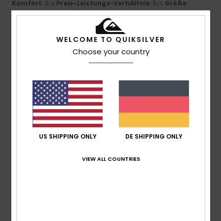
Komfort
: 3
Preis-Leistungs-Verhältnis
: 5
Größe
:
/5
/5
Perfekte Größe
Material
: 3
Farbe
: 4
/5
/5
Ich empfehle dieses Produkt
WELCOME TO QUIKSILVER
5
/5
Choose your country
Fabio
18. Juli 2026
Verifizierter Kauf
Schön und bequem
Original anzeigen - Italiano
Komfort
: 5
Preis-Leistungs-Verhältnis
: 5
Größe
: Zu
/5
/5
US SHIPPING ONLY
DE SHIPPING ONLY
groß
Material
: 5
Farbe
: 5
/5
/5
Ich empfehle dieses Produkt
VIEW ALL COUNTRIES
4
/5