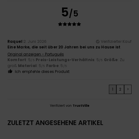
5
/5
Raquel
12. Juni 2026
Verifizierter Kauf
Eine Marke, die seit über 20 Jahren bei uns zu Hause ist
Original anzeigen - Português
Komfort
: 5
Preis-Leistungs-Verhältnis
: 5
Größe
: Zu
/5
/5
groß
Material
: 5
Farbe
: 5
/5
/5
Ich empfehle dieses Produkt
1
2
>
Verifiziert von
TrustVille
ZULETZT ANGESEHENE ARTIKEL