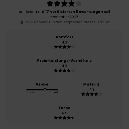
basierend auf
17 verifizierten Bewertungen
seit
November 2025
82% unserer Kunden empfehlen dieses Produkt
Komfort
4.3
Preis-Leistungs-Verhältnis
4.3
Größe
Material
4.3
Zu klein
Zu groß
Farbe
4.5