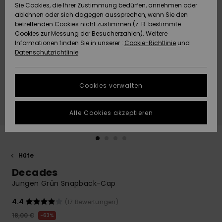
Freedom
Sie Cookies, die Ihrer Zustimmung bedürfen, annehmen oder
Community
ablehnen oder sich dagegen aussprechen, wenn Sie den
HILFE & KONTAKT
betreffenden Cookies nicht zustimmen (z. B. bestimmte
Datenschutz
Brandneu
Brandneu
Cookies zur Messung der Besucherzahlen). Weitere
Informationen finden Sie in unserer :
Cookie-Richtlinie
und
NACHHALTIGKEIT
Datenschutzrichtlinie
Größenführer
Highlights
Highlights
SHOPS
Starten Sie eine
Cookies verwalten
Unterhaltung,
QUIKSILVER APP
um die
schnellste
Alle Cookies akzeptieren
Antwort auf Ihre
WUNSCHLISTE
Frage zu
erhalten.
Hüte
Unterhaltung
starten
Decades
Finden Sie
Jungen Grün Snapback-Cap
Antworten auf
die häufigsten
4.4
(17 Bewertungen)
Fragen sowie
18,00 €
63%
unser