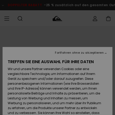
Direkt
zur
DOPPELTER RABATT
-25 % zusätzlich auf den gesamten O
Produktinformation
springen
Auf meine
MÄNNER
Kleidung
Kleidung
Shop
Surf Shop
Snow Shop
Outlet
Bestellung
Männer
Männer
Herren
zugreifen
JUNGEN
Fortfahren ohne zu akzeptieren
Accessoires
Accessoires
Brandneu
Versand
Surf Shop
Snow Shop
Outlet
TREFFEN SIE EINE AUSWAHL FÜR IHRE DATEN
FRAUEN
Kinder
Kinder
KINDER
Wir und unsere Partner verwenden Cookies oder eine
Retouren
Schuhe&
Schuhe&
Highlights
vergleichbare Technologie, um Informationen auf Ihrem
Flip-Flops
Flip-Flops
SURF
Gerät zu speichern und/oder darauf zuzugreifen. Diese
Highlights
Snow Shop
Outlet
personenbezogenen Informationen (wie Ihre Browserdaten
Bezahlung
Damen
Frauen
und Ihre IP-Adresse) können verwendet werden, um Ihnen
Snow
SNOW
personalisierte Beiträge und Inhalte zu präsentieren, um die
Surf
Surf
Geschenkkarte
Leistung von Werbung und Inhalten zu messen, um
Community
Werbung zu personalisieren, und um mehr über ihr Publikum
Highlights
DOPPELTER
zu erfahren, um die Produkte unserer Partner zu entwickeln
RABATT
Quiksilver
Snow
Snow
und zu verbessern. Sie können Ihre Wahl so einstellen, dass