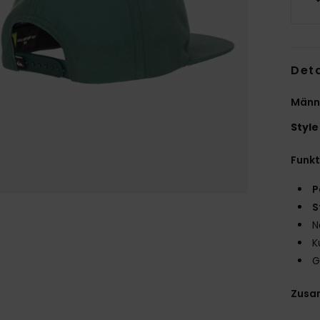
Deta
Männe
Style
Funk
P
S
N
K
G
Zusa