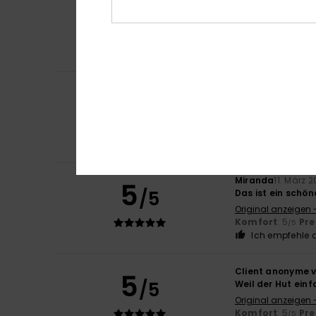
5
/5
Diese Mütze ist s
Original anzeigen 
Komfort
: 5
Pre
/5
Ich empfehle d
Estevam August
5
/5
Diese Mütze ist s
Original anzeigen 
Komfort
: 5
Pre
/5
Ich empfehle d
Miranda
11. März 
5
/5
Das ist ein schön
Original anzeigen 
Komfort
: 5
Pre
/5
Ich empfehle d
Client anonyme v
5
/5
Weil der Hut einf
Original anzeigen 
Komfort
: 5
Pre
/5