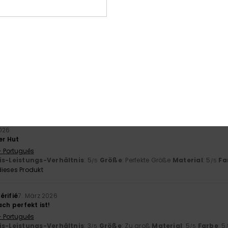
ehr bequem, sieht gut aus, sitzt perfekt und ist aus hochwertigem M
- Português
is-Leistungs-Verhältnis
: 5
Größe
: Zu groß
Material
: 5
Farbe
: 5
/5
/5
ieses Produkt
o
12. Juni 2026
ehr bequem, sieht gut aus, sitzt perfekt und ist aus hochwertigem M
- Português
is-Leistungs-Verhältnis
: 5
Größe
: Zu groß
Material
: 5
Farbe
: 5
/5
/5
ieses Produkt
2026
er Hut
- Português
is-Leistungs-Verhältnis
: 5
Größe
: Perfekte Größe
Material
: 5
Fa
/5
/5
ieses Produkt
érifié
7. März 2026
ach perfekt ist!
- Português
is-Leistungs-Verhältnis
: 3
Größe
: Zu groß
Material
: 5
Farbe
: 5
/5
/5