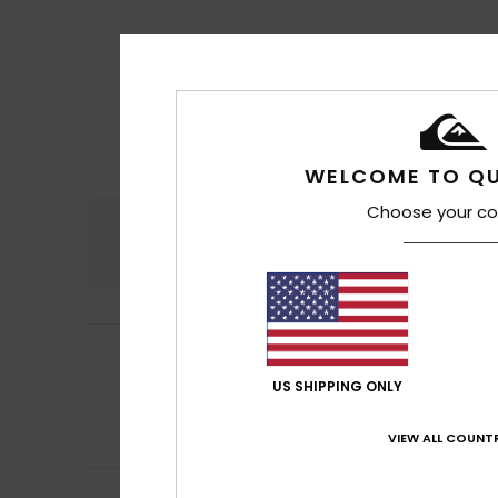
WELCOME TO QU
Choose your co
Komfort
Preis
4.8
Sophie
20. Juni 2
5
/5
Alles war super
US SHIPPING ONLY
Original anzeigen 
Komfort
: 5
Pre
/5
Ich empfehle d
VIEW ALL COUNTR
Estevam August