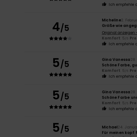
Ich empfehle d
Micheline
2. Febru
4
/5
Größe wie ange
Original anzeigen 
Komfort
: 5
Pre
/5
Ich empfehle d
5
Gina Vanessa
28.
/5
Schöne Farbe, gu
Komfort
: 5
Pre
/5
Ich empfehle d
5
Gina Vanessa
28.
/5
Schöne Farbe un
Komfort
: 5
Pre
/5
Ich empfehle d
5
/5
Michael
24. Janua
Für meinen kopf 