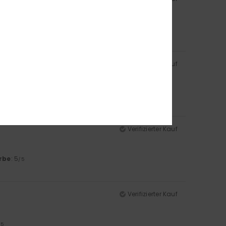
aterial gefertigt.
/5
Verifizierter Kauf
aterial gefertigt.
/5
Verifizierter Kauf
rbe
: 5
/5
Verifizierter Kauf
/5