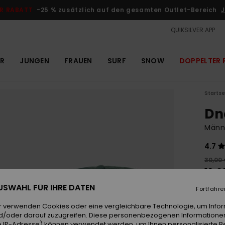
R RABATT
-25 % zusätzlich auf den gesamten Outlet-Bereich
J
QUIKSILVER APP
R
JUNGEN
FRAUEN
SURF
SNOW
DOPPELTER 
Startse
Dn
Männe
4.7
30,00
11,
 AUSWAHL FÜR IHRE DATEN
OUTL
Fortfahre
DOPPE
r verwenden Cookies oder eine vergleichbare Technologie, um Info
d/oder darauf zuzugreifen. Diese personenbezogenen Informationen
 IP-Adresse) können verwendet werden, um Ihnen personalisierte Be