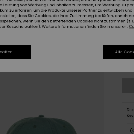
Farb
ie Leistung von Werbung und Inhalten zu messen, um Werbung zu per
ikum zu erfahren, um die Produkte unserer Partner zu entwickeln und 
instellen, dass Sie Cookies, die Ihrer Zustimmung bedürfen, annehm
sprechen, wenn Sie den betreffenden Cookies nicht zustimmen (z. 
er Besucherzahlen). Weitere Informationen finden Sie in unserer :
Co
walten
Alle Cook
Gr
Die
Kau