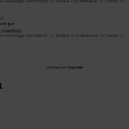
is-Leistungs-Verhältnis
: 4
Größe
: Klein
Material
: 5
Farbe
: 5
/5
/5
/5
026
icht gut
- Castellano
is-Leistungs-Verhältnis
: 2
Größe
: Groß
Material
: 2
Farbe
: 5
/5
/5
/5
Verifiziert von
TrustVille
L