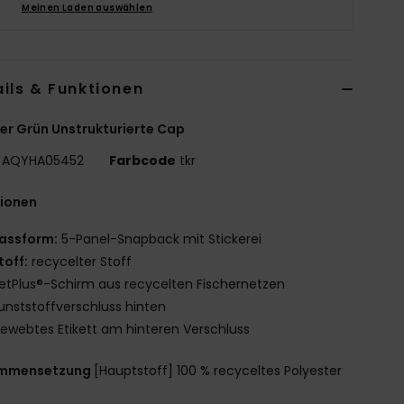
Meinen Laden auswählen
ils & Funktionen
r Grün Unstrukturierte Cap
AQYHA05452
Farbcode
tkr
tionen
assform:
5-Panel-Snapback mit Stickerei
toff:
recycelter Stoff
etPlus®-Schirm aus recycelten Fischernetzen
unststoffverschluss hinten
ewebtes Etikett am hinteren Verschluss
mmensetzung
[Hauptstoff] 100 % recyceltes Polyester