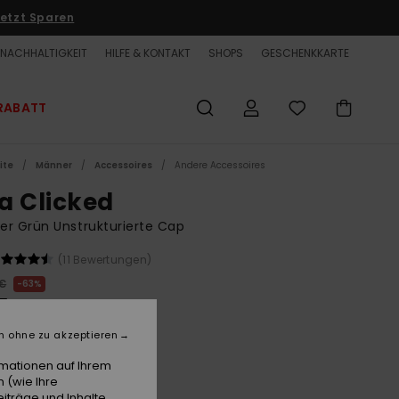
etzt Sparen
NACHHALTIGKEIT
HILFE & KONTAKT
SHOPS
GESCHENKKARTE
RABATT
ite
Männer
Accessoires
Andere Accessoires
a Clicked
r Grün Unstrukturierte Cap
(11 Bewertungen)
 €
63%
25 €
ET
n ohne zu akzeptieren
LTER RABATT EXTRA 25 %
rmationen auf Ihrem
 (wie Ihre
iträge und Inhalte