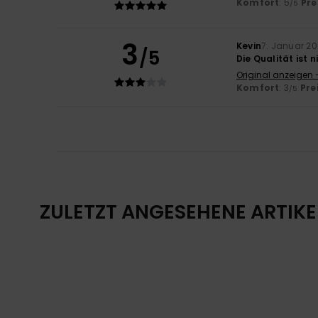
Komfort
: 5
Pre
/5
3
Kevin
7. Januar 2
/5
Die Qualität ist n
Original anzeigen 
Komfort
: 3
Pre
/5
ZULETZT ANGESEHENE ARTIKE