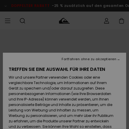
Direkt
zur
DOPPELTER RABATT
-25 % zusätzlich auf den gesamten O
Produktinformation
springen
Auf meine
MÄNNER
Kleidung
Kleidung
Shop
Surf Shop
Snow Shop
Outlet
Bestellung
Männer
Männer
Herren
zugreifen
JUNGEN
Fortfahren ohne zu akzeptieren
Accessoires
Accessoires
Brandneu
Versand
Surf Shop
Snow Shop
Outlet
TREFFEN SIE EINE AUSWAHL FÜR IHRE DATEN
FRAUEN
Kinder
Kinder
KINDER
Wir und unsere Partner verwenden Cookies oder eine
Retouren
Schuhe&
Schuhe&
Highlights
vergleichbare Technologie, um Informationen auf Ihrem
Flip-Flops
Flip-Flops
SURF
Gerät zu speichern und/oder darauf zuzugreifen. Diese
Highlights
Snow Shop
Outlet
personenbezogenen Informationen (wie Ihre Browserdaten
Bezahlung
Damen
Frauen
und Ihre IP-Adresse) können verwendet werden, um Ihnen
Snow
SNOW
personalisierte Beiträge und Inhalte zu präsentieren, um die
Surf
Surf
Geschenkkarte
Leistung von Werbung und Inhalten zu messen, um
Community
Werbung zu personalisieren, und um mehr über ihr Publikum
Highlights
DOPPELTER
zu erfahren, um die Produkte unserer Partner zu entwickeln
RABATT
Quiksilver
Snow
Snow
und zu verbessern. Sie können Ihre Wahl so einstellen, dass