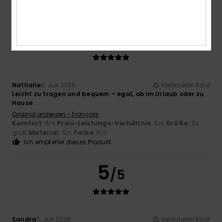
groß
Material
: 5
Farbe
: 5
/5
/5
5
/5
Nathalie
8. Juli 2026
Verifizierter Kauf
Leicht zu tragen und bequem – egal, ob im Urlaub oder zu
Hause.
Original anzeigen - Français
Komfort
: 5
Preis-Leistungs-Verhältnis
: 5
Größe
: Zu
/5
/5
groß
Material
: 5
Farbe
: 5
/5
/5
Ich empfehle dieses Produkt
5
/5
Sandra
7. Juli 2026
Verifizierter Kauf