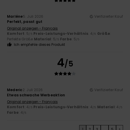
Marléne
5. Juli 2026
Verifizierter Kauf
Perfekt, passt gut
Original anzeigen - Français
Komfort
: 5
Preis-Leistungs-Verhältnis
: 4
Größe
:
/5
/5
Perfekte Größe
Material
: 5
Farbe
: 5
/5
/5
Ich empfehle dieses Produkt
4
/5
Mederic
2. Juli 2026
Verifizierter Kauf
Etwas schwache Werbeaktion
Original anzeigen - Français
Komfort
: 4
Preis-Leistungs-Verhältnis
: 4
Material
: 4
/5
/5
/5
Farbe
: 4
/5
1
2
3
...
5
>