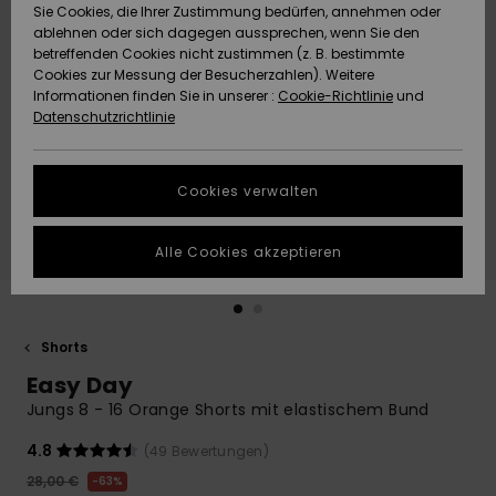
Freedom
Sie Cookies, die Ihrer Zustimmung bedürfen, annehmen oder
Community
ablehnen oder sich dagegen aussprechen, wenn Sie den
HILFE & KONTAKT
betreffenden Cookies nicht zustimmen (z. B. bestimmte
Datenschutz
Brandneu
Brandneu
Cookies zur Messung der Besucherzahlen). Weitere
Informationen finden Sie in unserer :
Cookie-Richtlinie
und
NACHHALTIGKEIT
Datenschutzrichtlinie
Größenführer
Highlights
Highlights
SHOPS
Starten Sie eine
Cookies verwalten
Unterhaltung,
QUIKSILVER APP
um die
schnellste
Alle Cookies akzeptieren
Antwort auf Ihre
WUNSCHLISTE
Frage zu
erhalten.
Shorts
Unterhaltung
starten
Easy Day
Finden Sie
Jungs 8 - 16 Orange Shorts mit elastischem Bund
Antworten auf
die häufigsten
4.8
(49 Bewertungen)
Fragen sowie
28,00 €
63%
unser