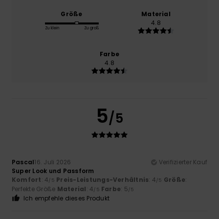
Größe
Material
4.8
Zu klein
Zu groß
Farbe
4.8
5
/5
Pascal
16. Juli 2026
Verifizierter Kauf
Super Look und Passform
Komfort
: 4
Preis-Leistungs-Verhältnis
: 4
Größe
:
/5
/5
Perfekte Größe
Material
: 4
Farbe
: 5
/5
/5
Ich empfehle dieses Produkt