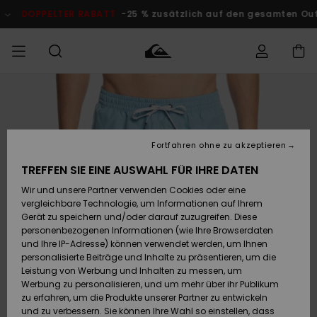
Direkt
zur
DOPPELTER RABATT
-25 % zusätzlich auf den gesamten O
Produktinformation
springen
Auf meine
MÄNNER
Kleidung
Kleidung
Shop
Surf Shop
Snow Shop
Outlet
Bestellung
Männer
Männer
Herren
zugreifen
JUNGEN
Fortfahren ohne zu akzeptieren
Accessoires
Accessoires
Brandneu
Versand
Surf Shop
Snow Shop
Outlet
TREFFEN SIE EINE AUSWAHL FÜR IHRE DATEN
FRAUEN
Kinder
Kinder
KINDER
Wir und unsere Partner verwenden Cookies oder eine
Retouren
Schuhe&
Schuhe&
Highlights
vergleichbare Technologie, um Informationen auf Ihrem
Flip-Flops
Flip-Flops
SURF
Gerät zu speichern und/oder darauf zuzugreifen. Diese
Highlights
Snow Shop
Outlet
personenbezogenen Informationen (wie Ihre Browserdaten
Bezahlung
Damen
Frauen
und Ihre IP-Adresse) können verwendet werden, um Ihnen
Snow
SNOW
personalisierte Beiträge und Inhalte zu präsentieren, um die
Surf
Surf
Geschenkkarte
Leistung von Werbung und Inhalten zu messen, um
Community
Werbung zu personalisieren, und um mehr über ihr Publikum
Highlights
DOPPELTER
zu erfahren, um die Produkte unserer Partner zu entwickeln
RABATT
Quiksilver
Snow
Snow
und zu verbessern. Sie können Ihre Wahl so einstellen, dass