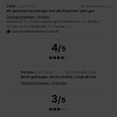
Colin
8. Juni 2026
Verifizierter Kauf
Mir gefallen das Design und die Passform sehr gut
Original anzeigen - English
Komfort
: 5
Preis-Leistungs-Verhältnis
: 5
Größe
:
/5
/5
Perfekte Größe
Material
: 5
Farbe
: 5
/5
/5
Ich empfehle dieses Produkt
4
/5
Patrick
4. Juni 2026
Verifizierter Kauf
Nicht getragen, da mir Größe L zu groß war
Original anzeigen - Français
3
/5