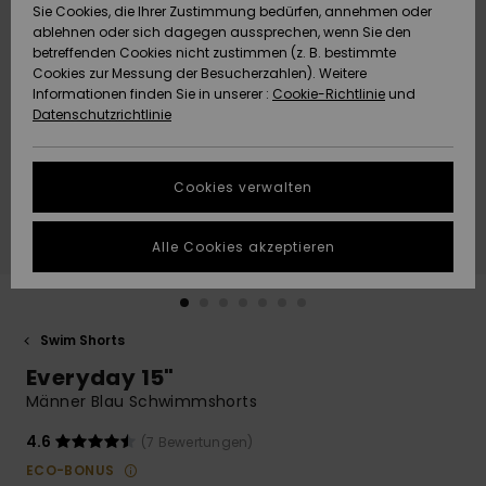
Freedom
Sie Cookies, die Ihrer Zustimmung bedürfen, annehmen oder
Community
ablehnen oder sich dagegen aussprechen, wenn Sie den
HILFE & KONTAKT
betreffenden Cookies nicht zustimmen (z. B. bestimmte
Datenschutz
Brandneu
Brandneu
Cookies zur Messung der Besucherzahlen). Weitere
Informationen finden Sie in unserer :
Cookie-Richtlinie
und
NACHHALTIGKEIT
Datenschutzrichtlinie
Größenführer
Highlights
Highlights
SHOPS
Starten Sie eine
Cookies verwalten
Unterhaltung,
QUIKSILVER APP
um die
schnellste
Alle Cookies akzeptieren
Antwort auf Ihre
WUNSCHLISTE
Frage zu
erhalten.
Swim Shorts
Unterhaltung
starten
Everyday 15"
Finden Sie
Männer Blau Schwimmshorts
Antworten auf
die häufigsten
4.6
(7 Bewertungen)
Fragen sowie
ECO-BONUS
unser