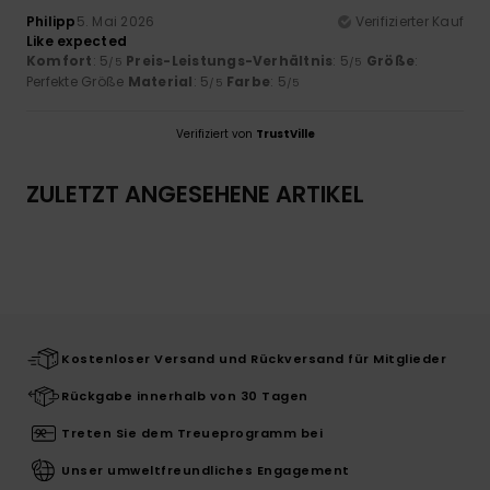
Philipp
5. Mai 2026
Verifizierter Kauf
Like expected
Komfort
: 5
Preis-Leistungs-Verhältnis
: 5
Größe
:
/5
/5
Perfekte Größe
Material
: 5
Farbe
: 5
/5
/5
Verifiziert von
TrustVille
ZULETZT ANGESEHENE ARTIKEL
Kostenloser Versand und Rückversand für Mitglieder
Rückgabe innerhalb von 30 Tagen
Treten Sie dem Treueprogramm bei
Unser umweltfreundliches Engagement