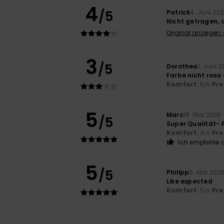
4
/5
Patrick
4. Juni 20
Nicht getragen, 
Original anzeigen 
3
/5
Dorothea
1. Juni 
Farbe nicht rosa
Komfort
: 5
Pre
/5
5
Marc
18. Mai 2026
/5
Super Qualität- 
Komfort
: 4
Pre
/5
Ich empfehle d
5
/5
Philipp
5. Mai 202
Like expected
Komfort
: 5
Pre
/5