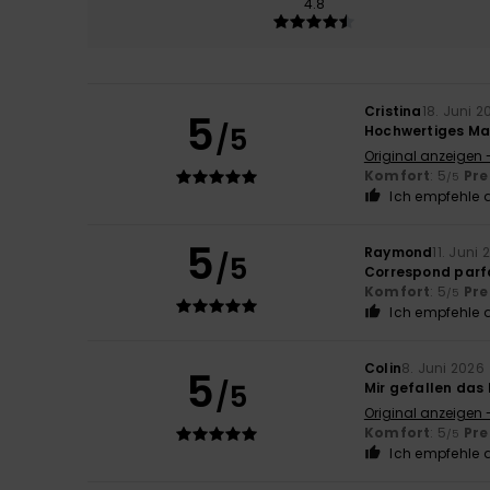
4.8
Cristina
18. Juni 2
5
/5
Hochwertiges Mat
Original anzeigen 
Komfort
: 5
Pre
/5
Ich empfehle d
5
Raymond
11. Juni
/5
Correspond parf
Komfort
: 5
Pre
/5
Ich empfehle d
Colin
8. Juni 2026
5
/5
Mir gefallen das
Original anzeigen 
Komfort
: 5
Pre
/5
Ich empfehle d