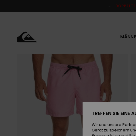
Direkt
zur
DOPPELTE
Produktinformation
springen
MÄNNE
TREFFEN SIE EINE
Wir und unsere Partne
Gerät zu speichern un
Browserdaten und Ihre