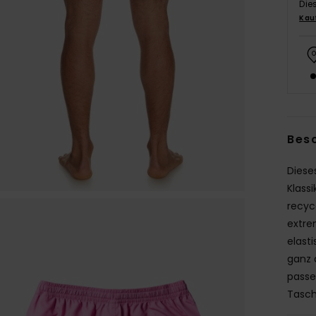
Die
Kau
Bes
Diese
Klass
recyc
extre
elast
ganz 
passe
Tasch