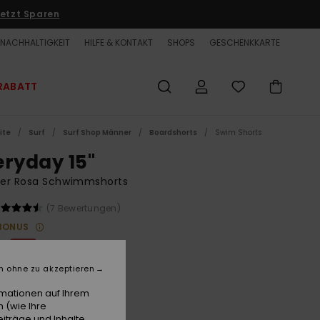
etzt Sparen
NACHHALTIGKEIT
HILFE & KONTAKT
SHOPS
GESCHENKKARTE
RABATT
ite
Surf
Surf Shop Männer
Boardshorts
Swim Shorts
eryday 15"
er Rosa Schwimmshorts
(7 Bewertungen)
BONUS
€
50%
50 €
n ohne zu akzeptieren
ET
rmationen auf Ihrem
 (wie Ihre
iträge und Inhalte