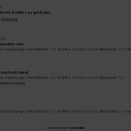
26
da mir Größe L zu groß war
- Français
2026
 sondern neo
is-Leistungs-Verhältnis
: 4
Größe
: Perfekte Größe
Material
: 5
Fa
/5
/5
Passform Ideal
is-Leistungs-Verhältnis
: 4
Größe
: Perfekte Größe
Material
: 5
/5
/5
ieses Produkt
6
is-Leistungs-Verhältnis
: 5
Größe
: Perfekte Größe
Material
: 5
Fa
/5
/5
Verifiziert von
TrustVille