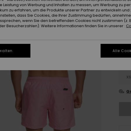
Farb
ie Leistung von Werbung und Inhalten zu messen, um Werbung zu per
ikum zu erfahren, um die Produkte unserer Partner zu entwickeln und 
instellen, dass Sie Cookies, die Ihrer Zustimmung bedürfen, annehm
sprechen, wenn Sie den betreffenden Cookies nicht zustimmen (z. 
er Besucherzahlen). Weitere Informationen finden Sie in unserer :
Co
walten
Alle Cook
X
Gr