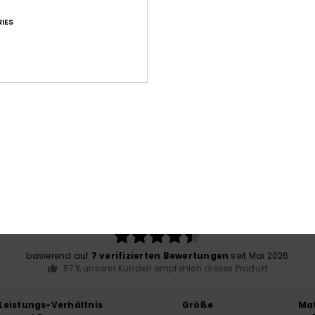
IES
Jetzt Shoppen
J
Durchschnittliche Bewertung
4.6
/5
basierend auf
7 verifizierten Bewertungen
seit Mai 2026
57% unserer Kunden empfehlen dieses Produkt
-Leistungs-Verhältnis
Größe
Mat