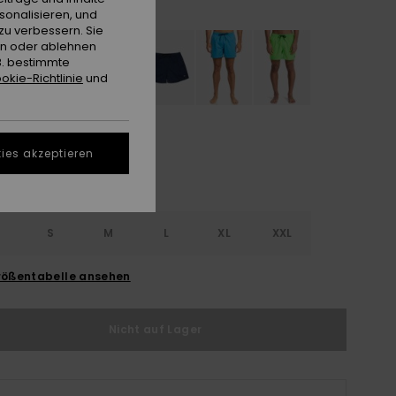
Moonlite Mauve
e
sonalisieren, und
zu verbessern. Sie
en oder ablehnen
B. bestimmte
okie-Richtlinie
und
ies akzeptieren
S
S
M
L
XL
XXL
ößentabelle ansehen
Nicht auf Lager