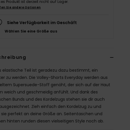
ses Produkt ist derzeit nicht auf Lager.
fen Sie andere Optionen
Siehe Verfügbarkeit im Geschäft
Wählen Sie eine Größe aus
chreibung
s elastische Teil ist geradezu dazu bestimmt, ein
iker zu werden. Die Volley-Shorts Everyday werden aus
eltem Supersuede-Stoff genäht, der sich auf der Haut
m weich und geschmeidig anfühlt. Und dank des
ischen Bunds und des Kordelzugs stehen sie dir auch
ausgezeichnet. Zieh einfach den Kordelzug zu und
 sie perfekt an deine Größe an. Seitentaschen und
en hinten runden diesen vielseitigen Style noch ab.