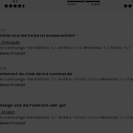
4.5
Zu klein
Zu groß
026
erial und die Farbe ist wunderschön!!
- Português
is-Leistungs-Verhältnis
: 4
Größe
: Groß
Material
: 5
Farbe
: 5
/5
/5
/5
ieses Produkt
 2026
aitement au choix de ma commande
is-Leistungs-Verhältnis
: 5
Größe
: Perfekte Größe
Material
: 5
Fa
/5
/5
ieses Produkt
 Design und die Passform sehr gut
- English
is-Leistungs-Verhältnis
: 5
Größe
: Perfekte Größe
Material
: 5
Fa
/5
/5
ieses Produkt