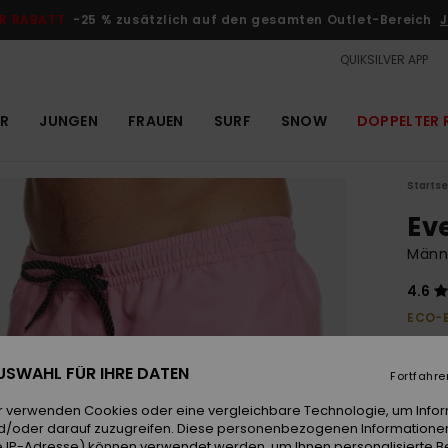
R RABATT
-25 % zusätzlich auf den gesamten Outlet-Bereich
J
QUIKSILVER APP
R
JUNGEN
FRAUEN
SURF
SNOW
DOPPELTER 
Startse
Ev
Männ
4.6
ECO-
32,99 
16,
 AUSWAHL FÜR IHRE DATEN
Fortfahre
OUTL
r verwenden Cookies oder eine vergleichbare Technologie, um Info
d/oder darauf zuzugreifen. Diese personenbezogenen Informationen
 IP-Adresse) können verwendet werden, um Ihnen personalisierte Be