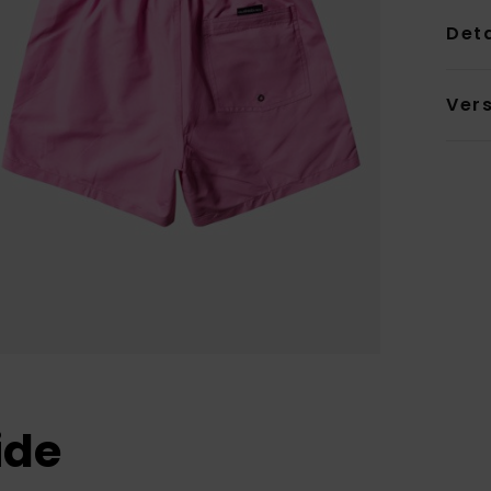
Deta
Ver
ide