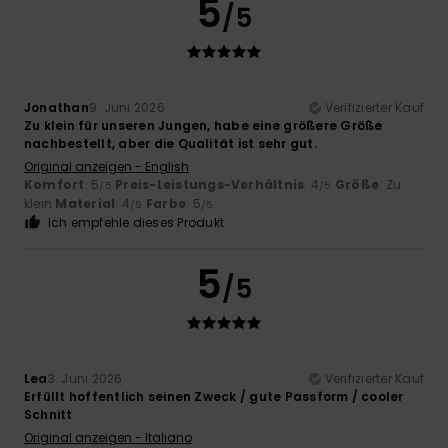
5
/5
Jonathan
9. Juni 2026
Verifizierter Kauf
Zu klein für unseren Jungen, habe eine größere Größe
nachbestellt, aber die Qualität ist sehr gut.
Original anzeigen - English
Komfort
: 5
Preis-Leistungs-Verhältnis
: 4
Größe
: Zu
/5
/5
klein
Material
: 4
Farbe
: 5
/5
/5
Ich empfehle dieses Produkt
5
/5
Lea
3. Juni 2026
Verifizierter Kauf
Erfüllt hoffentlich seinen Zweck / gute Passform / cooler
Schnitt
Original anzeigen - Italiano