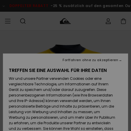
Direkt
zur
DOPPELTER RABATT
-25 % zusätzlich auf den gesamten O
Produktinformation
springen
Auf meine
MÄNNER
Kleidung
Kleidung
Shop
Surf Shop
Snow Shop
Outlet
Bestellung
Männer
Männer
Herren
zugreifen
JUNGEN
Fortfahren ohne zu akzeptieren
Accessoires
Accessoires
Brandneu
Versand
Surf Shop
Snow Shop
Outlet
TREFFEN SIE EINE AUSWAHL FÜR IHRE DATEN
FRAUEN
Kinder
Kinder
KINDER
Wir und unsere Partner verwenden Cookies oder eine
Retouren
Schuhe&
Schuhe&
Highlights
vergleichbare Technologie, um Informationen auf Ihrem
Flip-Flops
Flip-Flops
SURF
Gerät zu speichern und/oder darauf zuzugreifen. Diese
Highlights
Snow Shop
Outlet
personenbezogenen Informationen (wie Ihre Browserdaten
Bezahlung
Damen
Frauen
und Ihre IP-Adresse) können verwendet werden, um Ihnen
Snow
SNOW
personalisierte Beiträge und Inhalte zu präsentieren, um die
Surf
Surf
Geschenkkarte
Leistung von Werbung und Inhalten zu messen, um
Community
Werbung zu personalisieren, und um mehr über ihr Publikum
Highlights
DOPPELTER
zu erfahren, um die Produkte unserer Partner zu entwickeln
RABATT
Quiksilver
Snow
Snow
und zu verbessern. Sie können Ihre Wahl so einstellen, dass