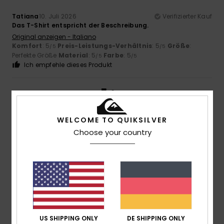
Tatiana
10. Juli 2026
Verifizierter Kauf
Das T-Shirt entspricht der Beschreibung.
Original anzeigen - Italiano
Komfort
: 5
Preis-Leistungs-Verhältnis
: 5
Größe
:
/5
/5
Perfekte Größe
Material
: 5
Farbe
: 5
/5
/5
Ich empfehle dieses Produkt
1
/5
WELCOME TO QUIKSILVER
Choose your country
Andrea
4. Juli 2026
Verifizierter Kauf
Nicht eng, sondern viel zu eng. Größe 14 Jahre ist einem
schlankem Zwölfjährigen zu klein.
Komfort
: 2
Preis-Leistungs-Verhältnis
: 4
Größe
: Zu
/5
/5
klein
Material
: 5
Farbe
: 5
/5
/5
5
/5
US SHIPPING ONLY
DE SHIPPING ONLY