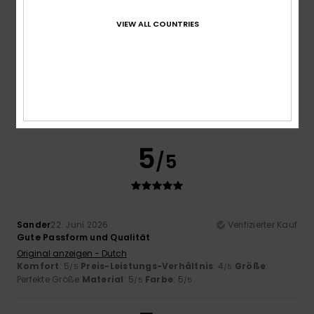
VIEW ALL COUNTRIES
Elena
23. Juni 2026
Verifizierter Kauf
Gute Qualität zu einem erschwinglichen Preis.
Original anzeigen - Castellano
Komfort
: 5
Preis-Leistungs-Verhältnis
: 5
Größe
:
/5
/5
Perfekte Größe
Material
: 5
Farbe
: 5
/5
/5
Ich empfehle dieses Produkt
5
/5
Sander
22. Juni 2026
Verifizierter Kauf
Gute Passform und Qualität
Original anzeigen - Dutch
Komfort
: 5
Preis-Leistungs-Verhältnis
: 4
Größe
:
/5
/5
Perfekte Größe
Material
: 5
Farbe
: 5
/5
/5