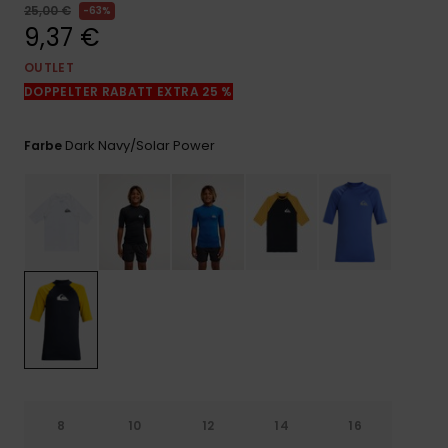
Kontaktformular.
25,00 €
63%
9,37 €
FAQ
ansehen
OUTLET
DOPPELTER RABATT EXTRA 25 %
Dark Navy/solar Power
Farbe
8
10
12
14
16