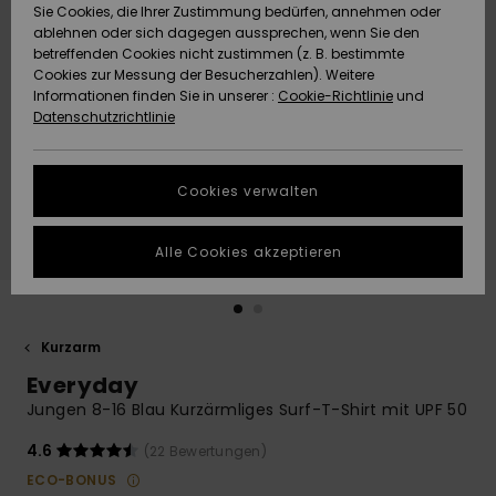
Freedom
Sie Cookies, die Ihrer Zustimmung bedürfen, annehmen oder
Community
ablehnen oder sich dagegen aussprechen, wenn Sie den
HILFE & KONTAKT
betreffenden Cookies nicht zustimmen (z. B. bestimmte
Datenschutz
Brandneu
Brandneu
Cookies zur Messung der Besucherzahlen). Weitere
Informationen finden Sie in unserer :
Cookie-Richtlinie
und
NACHHALTIGKEIT
Datenschutzrichtlinie
Größenführer
Highlights
Highlights
SHOPS
Starten Sie eine
Cookies verwalten
Unterhaltung,
QUIKSILVER APP
um die
schnellste
Alle Cookies akzeptieren
Antwort auf Ihre
WUNSCHLISTE
Frage zu
erhalten.
Kurzarm
Unterhaltung
starten
Everyday
Finden Sie
Jungen 8-16 Blau Kurzärmliges Surf-T-Shirt mit UPF 50
Antworten auf
die häufigsten
4.6
(22 Bewertungen)
Fragen sowie
ECO-BONUS
unser