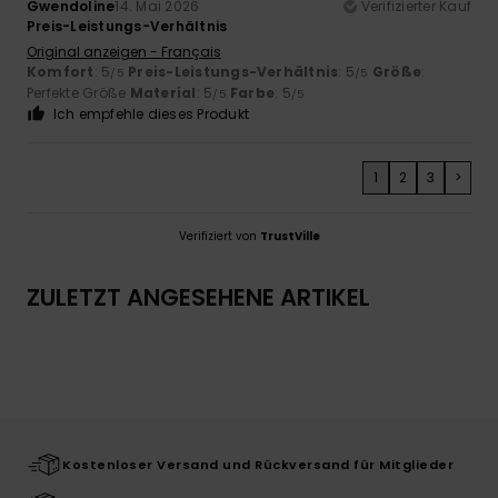
Gwendoline
14. Mai 2026
Verifizierter Kauf
Preis-Leistungs-Verhältnis
Original anzeigen - Français
Komfort
: 5
Preis-Leistungs-Verhältnis
: 5
Größe
:
/5
/5
Perfekte Größe
Material
: 5
Farbe
: 5
/5
/5
Ich empfehle dieses Produkt
1
2
3
>
Verifiziert von
TrustVille
ZULETZT ANGESEHENE ARTIKEL
Kostenloser Versand und Rückversand für Mitglieder