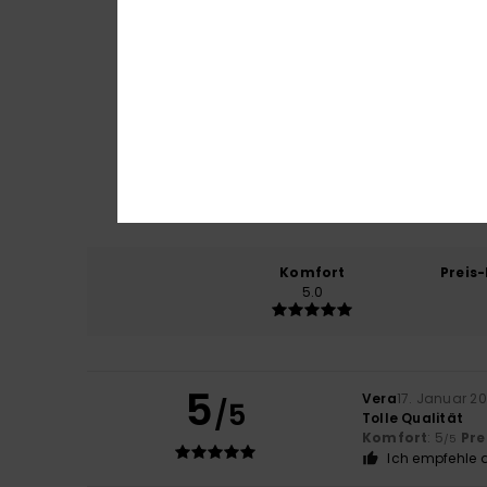
Komfort
Preis
5.0
5
Vera
17. Januar 2
/5
Tolle Qualität
Komfort
: 5
Pre
/5
Ich empfehle d