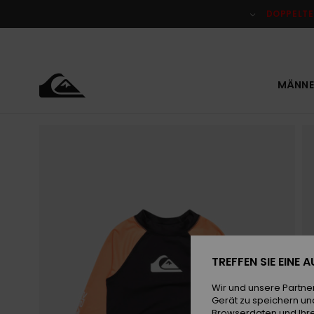
Direkt
zur
DOPPELTE
Produktinformation
springen
MÄNNE
TREFFEN SIE EINE
Wir und unsere Partne
Gerät zu speichern un
Browserdaten und Ihre