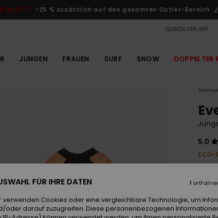
R RABATT
-25 % zusätzlich auf den gesamten Outlet-Bereich
J
QUIKSILVER APP
R
JUNGEN
FRAUEN
SURF
SNOW
DOPPELTER 
Startse
Ev
Junge
5.0
ECO-
25,00 
9,3
 AUSWAHL FÜR IHRE DATEN
Fortfahre
OUTL
r verwenden Cookies oder eine vergleichbare Technologie, um Info
DOPPE
d/oder darauf zuzugreifen. Diese personenbezogenen Informationen
 IP-Adresse) können verwendet werden, um Ihnen personalisierte Be