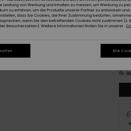
ie Leistung von Werbung und Inhalten zu messen, um Werbung zu per
Farb
ikum zu erfahren, um die Produkte unserer Partner zu entwickeln und 
instellen, dass Sie Cookies, die Ihrer Zustimmung bedürfen, annehm
sprechen, wenn Sie den betreffenden Cookies nicht zustimmen (z. 
er Besucherzahlen). Weitere Informationen finden Sie in unserer :
Co
walten
Alle Cook
2
Gr