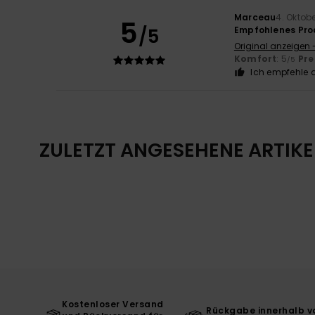
Marceau
4. Oktob
5
/5
Empfohlenes Pro
Original anzeigen 
Komfort
: 5
Pre
/5
Ich empfehle d
ZULETZT ANGESEHENE ARTIKE
Kostenloser Versand
Rückgabe innerhalb v