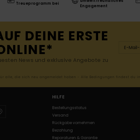
umweltfreundliches
Treueprogramm bei
Engagement
AUF DEINE ERSTE
ONLINE*
uesten News und exklusive Angebote zu
 für alle, die sich neu angemeldet haben - Alle Bedingungen findest du 
HILFE
Bestellungsstatus
Versand
Rückgabe vornehmen
Bezahlung
Reparaturen & Garantie