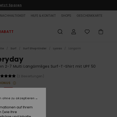
etzt Sparen
NACHHALTIGKEIT
HILFE & KONTAKT
SHOPS
GESCHENKKARTE
RABATT
ite
Surf
Surf Shop Kinder
Lycras
Langarm
eryday
n 2-7 Multi Langärmliges Surf-T-Shirt mit UPF 50
(2 Bewertungen)
BONUS
€
63%
7 €
n ohne zu akzeptieren
ET
rmationen auf Ihrem
LTER RABATT EXTRA 25 %
 (wie Ihre
iträge und Inhalte