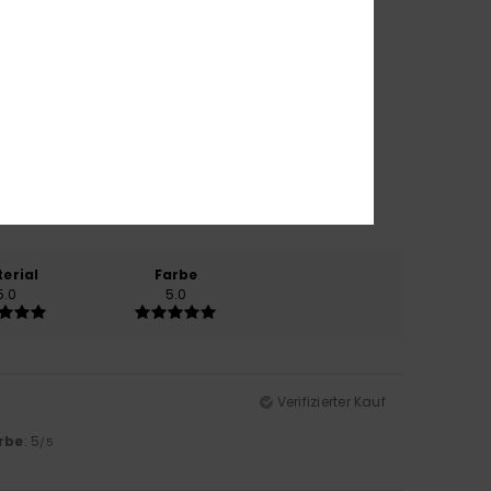
erial
Farbe
5.0
5.0
Verifizierter Kauf
rbe
: 5
/5