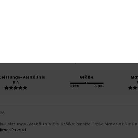
Durchschnittliche Bewertung
5.0
/5
basierend auf
2 verifizierten Bewertungen
seit Oktober 2025
100% unserer Kunden empfehlen dieses Produkt
-Leistungs-Verhältnis
Größe
Mat
5.0
Zu klein
Zu groß
026
is-Leistungs-Verhältnis
: 5
Größe
: Perfekte Größe
Material
: 5
Fa
/5
/5
ieses Produkt