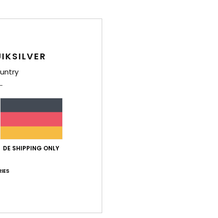
und 
C
U
F
IKSILVER
P
H
untry
Ä
V
D
Zusa
DE SHIPPING ONLY
Ver
IES