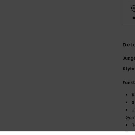
Deta
Junge
Style
Funk
K
S
U
Gar
T
Eige