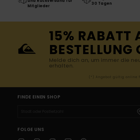
und Rückversand für
30 Tagen
Mitglieder
15% RABATT 
BESTELLUNG 
Melde dich an, um immer die ne
erhalten.
(*) Angebot gültig online
FINDE EINEN SHOP
FOLGE UNS