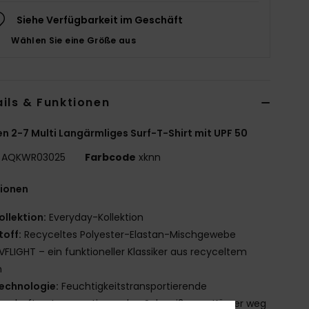
Siehe Verfügbarkeit im Geschäft
Wählen Sie eine Größe aus
ils & Funktionen
n 2-7 Multi Langärmliges Surf-T-Shirt mit UPF 50
AQKWR03025
Farbcode
xknn
tionen
ollektion:
Everyday-Kollektion
toff:
Recyceltes Polyester-Elastan-Mischgewebe
VFLIGHT – ein funktioneller Klassiker aus recyceltem
n
echnologie:
Feuchtigkeitstransportierende
nschaften transportieren den Schweiß vom Körper weg