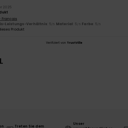
er 2025
dukt
- Français
is-Leistungs-Verhältnis
: 5
Material
: 5
Farbe
: 5
/5
/5
/5
ieses Produkt
Verifiziert von
TrustVille
L
Unser
on
Treten Sie dem