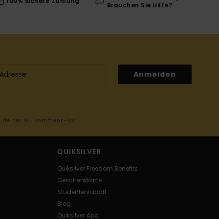
100% sichere Zahlung
Brauchen Sie Hilfe?
Anmelden
in deiner Willkommens-Mail
QUIKSILVER
Quiksilver Freedom Benefits
Geschenkkarte
Studentenrabatt
Blog
Quiksilver App