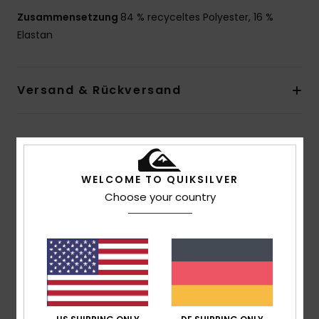
Zusammensetzung
84 % recyceltes Polyester, 16 %
Elastan
Versand & Rückversand
Kundenbewertungen
WELCOME TO QUIKSILVER
Choose your country
Durchschnittliche Bewertung
5.0
/5
basierend auf
3 verifizierten Bewertungen
seit
Oktober 2025
100% unserer Kunden empfehlen dieses Produkt