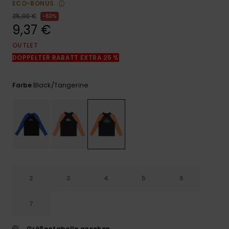
ECO-BONUS
Kontaktformular.
25,00 €
63%
FAQ
9,37 €
ansehen
OUTLET
DOPPELTER RABATT EXTRA 25 %
Black/tangerine
Farbe
2
3
4
5
6
7
Größentabelle ansehen