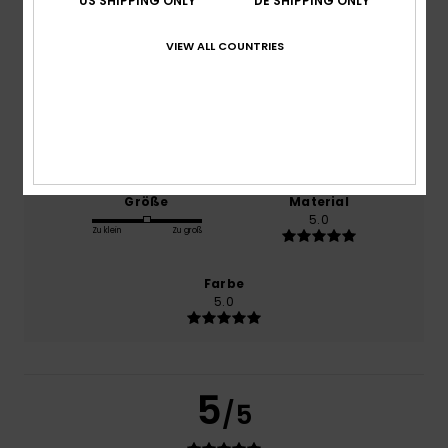
US SHIPPING ONLY
DE SHIPPING ONLY
Komfort
VIEW ALL COUNTRIES
5.0
Preis-Leistungs-Verhältnis
5.0
Größe
Material
5.0
Zu klein
Zu groß
Farbe
5.0
5
/5