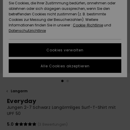
Freedom
Sie Cookies, die Ihrer Zustimmung bedürfen, annehmen oder
Community
ablehnen oder sich dagegen aussprechen, wenn Sie den
HILFE & KONTAKT
betreffenden Cookies nicht zustimmen (z. B. bestimmte
Datenschutz
Brandneu
Brandneu
Cookies zur Messung der Besucherzahlen). Weitere
Informationen finden Sie in unserer :
Cookie-Richtlinie
und
NACHHALTIGKEIT
Datenschutzrichtlinie
Größenführer
Highlights
Highlights
SHOPS
Starten Sie eine
Cookies verwalten
Unterhaltung,
QUIKSILVER APP
um die
schnellste
Alle Cookies akzeptieren
Antwort auf Ihre
WUNSCHLISTE
Frage zu
erhalten.
Langarm
Unterhaltung
starten
Everyday
Finden Sie
Jungen 2-7 Schwarz Langärmliges Surf-T-Shirt mit
Antworten auf
UPF 50
die häufigsten
Fragen sowie
5.0
(3 Bewertungen)
unser