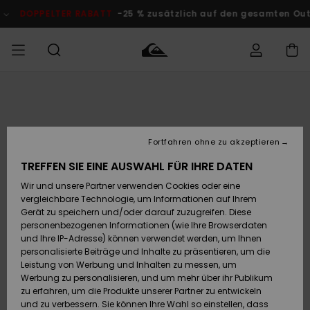
Direkt
zur
DOPPELTER RABATT
-25 % zusätzlich auf den gesamten Outlet-B
Produktinformation
springen
Auf meine
MÄNNER
Kleidung
Kleidung
Shop
Surf Shop
Snow Shop
Outlet
Bestellung
Männer
Männer
Herren
zugreifen
JUNGEN
Fortfahren ohne zu akzeptieren
Accessoires
Accessoires
Brandneu
Versand
Surf Shop
Snow Shop
Outlet
TREFFEN SIE EINE AUSWAHL FÜR IHRE DATEN
FRAUEN
Kinder
Kinder
KINDER
Wir und unsere Partner verwenden Cookies oder eine
Retouren
Schuhe&
Schuhe&
Highlights
vergleichbare Technologie, um Informationen auf Ihrem
Flip-Flops
Flip-Flops
SURF
Gerät zu speichern und/oder darauf zuzugreifen. Diese
Highlights
Snow Shop
Outlet
personenbezogenen Informationen (wie Ihre Browserdaten
Bezahlung
Damen
Frauen
und Ihre IP-Adresse) können verwendet werden, um Ihnen
Snow
SNOW
personalisierte Beiträge und Inhalte zu präsentieren, um die
Surf
Surf
Geschenkkarte
Leistung von Werbung und Inhalten zu messen, um
Community
Werbung zu personalisieren, und um mehr über ihr Publikum
Highlights
DOPPELTER
zu erfahren, um die Produkte unserer Partner zu entwickeln
RABATT
Quiksilver
Snow
Snow
und zu verbessern. Sie können Ihre Wahl so einstellen, dass