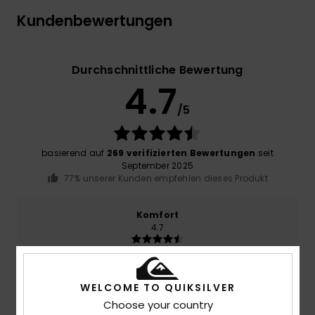
Kundenbewertungen
Durchschnittliche Bewertung
4.7
/5
basierend auf
269 verifizierten Bewertungen
seit
September 2025
77% unserer Kunden empfehlen dieses Produkt
Komfort
4.7
Preis-Leistungs-Verhältnis
4.6
WELCOME TO QUIKSILVER
Choose your country