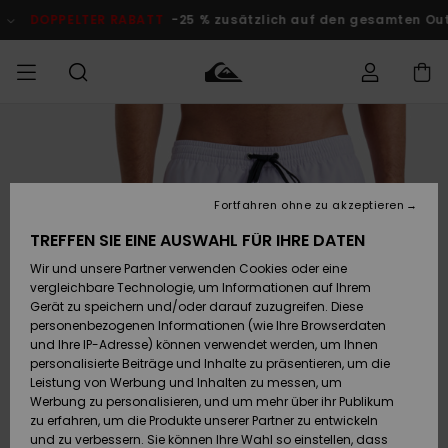
Direkt
zur
ELTER RABATT
-25 % zusätzlich auf den gesamten Outlet-Bere
Produktinformation
springen
Auf meine
MÄNNER
Kleidung
Kleidung
Shop
Surf Shop
Snow Shop
Outlet
Bestellung
Männer
Männer
Herren
zugreifen
JUNGEN
Fortfahren ohne zu akzeptieren
Accessoires
Accessoires
Brandneu
Versand
Surf Shop
Snow Shop
Outlet
TREFFEN SIE EINE AUSWAHL FÜR IHRE DATEN
FRAUEN
Kinder
Kinder
KINDER
Wir und unsere Partner verwenden Cookies oder eine
Retouren
Schuhe&
Schuhe&
Highlights
vergleichbare Technologie, um Informationen auf Ihrem
Flip-Flops
Flip-Flops
SURF
Gerät zu speichern und/oder darauf zuzugreifen. Diese
Highlights
Snow Shop
Outlet
personenbezogenen Informationen (wie Ihre Browserdaten
Bezahlung
Damen
Frauen
und Ihre IP-Adresse) können verwendet werden, um Ihnen
Snow
SNOW
personalisierte Beiträge und Inhalte zu präsentieren, um die
Surf
Surf
Geschenkkarte
Leistung von Werbung und Inhalten zu messen, um
Community
Werbung zu personalisieren, und um mehr über ihr Publikum
Highlights
DOPPELTER
zu erfahren, um die Produkte unserer Partner zu entwickeln
RABATT
Quiksilver
Snow
Snow
und zu verbessern. Sie können Ihre Wahl so einstellen, dass