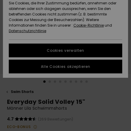
Freedom
Sie Cookies, die Ihrer Zustimmung bedürfen, annehmen oder
Community
ablehnen oder sich dagegen aussprechen, wenn Sie den
HILFE & KONTAKT
betreffenden Cookies nicht zustimmen (z. B. bestimmte
Datenschutz
Brandneu
Brandneu
Cookies zur Messung der Besucherzahlen). Weitere
Informationen finden Sie in unserer :
Cookie-Richtlinie
und
NACHHALTIGKEIT
Datenschutzrichtlinie
Größenführer
Highlights
Highlights
SHOPS
Starten Sie eine
Cookies verwalten
Unterhaltung,
QUIKSILVER APP
um die
schnellste
Alle Cookies akzeptieren
Antwort auf Ihre
WUNSCHLISTE
Frage zu
erhalten.
Swim Shorts
Unterhaltung
starten
Everyday Solid Volley 15"
Finden Sie
Männer Lila Schwimmshorts
Antworten auf
die häufigsten
4.7
(269 Bewertungen)
Fragen sowie
ECO-BONUS
unser