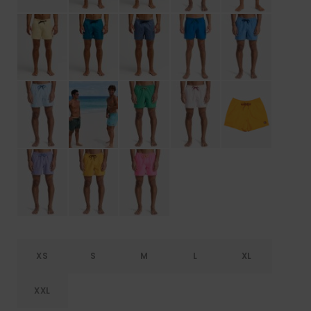
XS
S
M
L
XL
XXL