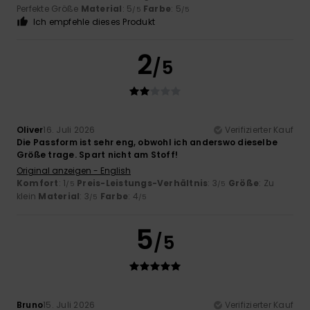
Perfekte Größe
Material
: 5
Farbe
: 5
/5
/5
Ich empfehle dieses Produkt
2
/5
Oliver
16. Juli 2026
Verifizierter Kauf
Die Passform ist sehr eng, obwohl ich anderswo dieselbe
Größe trage. Spart nicht am Stoff!
Original anzeigen - English
Komfort
: 1
Preis-Leistungs-Verhältnis
: 3
Größe
: Zu
/5
/5
klein
Material
: 3
Farbe
: 4
/5
/5
5
/5
Bruno
15. Juli 2026
Verifizierter Kauf