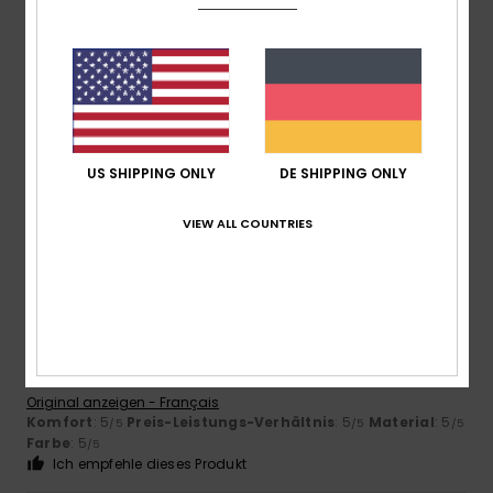
Größe
Material
4.8
Zu klein
Zu groß
Farbe
4.8
US SHIPPING ONLY
DE SHIPPING ONLY
VIEW ALL COUNTRIES
5
/5
Sana
17. Juli 2026
Verifizierter Kauf
Die Qualität
Original anzeigen - Français
Komfort
: 5
Preis-Leistungs-Verhältnis
: 5
Material
: 5
/5
/5
/5
Farbe
: 5
/5
Ich empfehle dieses Produkt