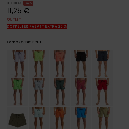
Kontaktformular.
30,00 €
63%
11,25 €
FAQ
ansehen
OUTLET
DOPPELTER RABATT EXTRA 25 %
Orchid Petal
Farbe