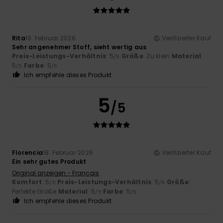
Rita
19. Februar 2026
Verifizierter Kauf
Sehr angenehmer Stoff, sieht wertig aus
Preis-Leistungs-Verhältnis
: 5
Größe
: Zu klein
Material
:
/5
5
Farbe
: 5
/5
/5
Ich empfehle dieses Produkt
5
/5
Florencia
18. Februar 2026
Verifizierter Kauf
Ein sehr gutes Produkt
Original anzeigen - Français
Komfort
: 5
Preis-Leistungs-Verhältnis
: 5
Größe
:
/5
/5
Perfekte Größe
Material
: 5
Farbe
: 5
/5
/5
Ich empfehle dieses Produkt