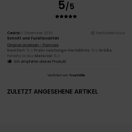
5
/5
Cedric
11. Dezember 2025
Verifizierter Kauf
Schnitt und Funktionalität
Original anzeigen - Français
Komfort
: 5
Preis-Leistungs-Verhältnis
: 5
Größe
:
/5
/5
Perfekte Größe
Material
: 5
/5
Ich empfehle dieses Produkt
Verifiziert von
TrustVille
ZULETZT ANGESEHENE ARTIKEL