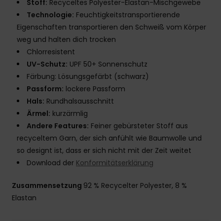
Stoff:
Recyceltes Polyester-Elastan-Mischgewebe
Technologie:
Feuchtigkeitstransportierende
Eigenschaften transportieren den Schweiß vom Körper
weg und halten dich trocken
Chlorresistent
UV-Schutz:
UPF 50+ Sonnenschutz
Färbung: Lösungsgefärbt (schwarz)
Passform:
lockere Passform
Hals:
Rundhalsausschnitt
Ärmel:
kurzärmlig
Andere Features:
Feiner gebürsteter Stoff aus
recyceltem Garn, der sich anfühlt wie Baumwolle und
so designt ist, dass er sich nicht mit der Zeit weitet
Download der
Konformitätserklärung
Zusammensetzung
92 % Recycelter Polyester, 8 %
Elastan