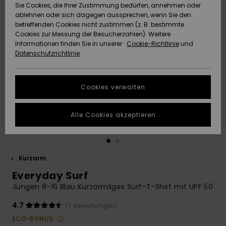
Freedom
Sie Cookies, die Ihrer Zustimmung bedürfen, annehmen oder
Community
ablehnen oder sich dagegen aussprechen, wenn Sie den
HILFE & KONTAKT
betreffenden Cookies nicht zustimmen (z. B. bestimmte
Datenschutz
Brandneu
Brandneu
Cookies zur Messung der Besucherzahlen). Weitere
Informationen finden Sie in unserer :
Cookie-Richtlinie
und
NACHHALTIGKEIT
Datenschutzrichtlinie
Größenführer
Highlights
Highlights
SHOPS
Starten Sie eine
Cookies verwalten
Unterhaltung,
QUIKSILVER APP
um die
schnellste
Alle Cookies akzeptieren
Antwort auf Ihre
WUNSCHLISTE
Frage zu
erhalten.
Kurzarm
Unterhaltung
starten
Everyday Surf
Finden Sie
Jungen 8-16 Blau Kurzärmliges Surf-T-Shirt mit UPF 50
Antworten auf
die häufigsten
4.7
(7 Bewertungen)
Fragen sowie
ECO-BONUS
unser