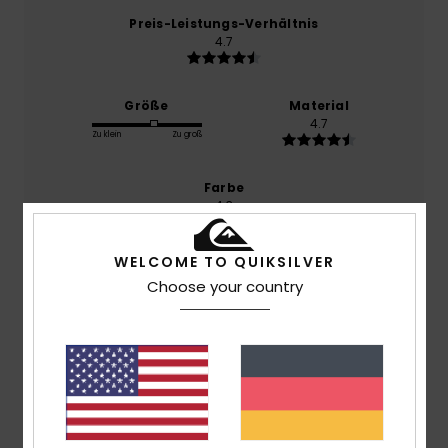
Preis-Leistungs-Verhältnis
4.7
Größe
Material
4.7
Zu klein
Zu groß
Farbe
4.3
WELCOME TO QUIKSILVER
Choose your country
5
/5
Jacqueline
28. Juni 2026
Verifizierter Kauf
Ein gutes Angebot zum reduzierten Preis.