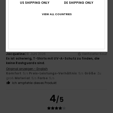
Original anzeigen - English
US SHIPPING ONLY
DE SHIPPING ONLY
Komfort
: 5
Preis-Leistungs-Verhältnis
: 5
Größe
: Zu
/5
/5
groß
Material
: 5
Farbe
: 5
/5
/5
VIEW ALL COUNTRIES
Ich empfehle dieses Produkt
5
/5
Jacqueline
28. Juni 2026
Verifizierter Kauf
Es ist schwierig, T-Shirts mit UV-A-Schutz zu finden, die
keine Rashguards sind.
Original anzeigen - English
Komfort
: 5
Preis-Leistungs-Verhältnis
: 5
Größe
: Zu
/5
/5
groß
Material
: 5
Farbe
: 5
/5
/5
Ich empfehle dieses Produkt
4
/5