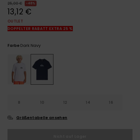
Kontaktformular.
25,00 €
48%
13,12 €
FAQ
ansehen
OUTLET
DOPPELTER RABATT EXTRA 25 %
Dark Navy
Farbe
8
10
12
14
16
Größentabelle ansehen
Nicht auf Lager