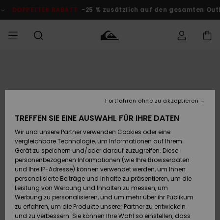
Direkt
zur
DOPPELTER RABATT
-25 % zusätzlich auf den gesamten O
Produktinformation
springen
Auf meine
MÄNNER
Kleidung
Kleidung
Shop
Surf Shop
Snow Shop
Outlet
Bestellung
Männer
Männer
Herren
zugreifen
JUNGEN
Fortfahren ohne zu akzeptieren
Accessoires
Accessoires
Brandneu
Versand
Surf Shop
Snow Shop
Outlet
TREFFEN SIE EINE AUSWAHL FÜR IHRE DATEN
FRAUEN
Kinder
Kinder
KINDER
Wir und unsere Partner verwenden Cookies oder eine
Retouren
Schuhe&
Schuhe&
Highlights
vergleichbare Technologie, um Informationen auf Ihrem
Flip-Flops
Flip-Flops
SURF
Gerät zu speichern und/oder darauf zuzugreifen. Diese
Highlights
Snow Shop
Outlet
personenbezogenen Informationen (wie Ihre Browserdaten
Bezahlung
Damen
Frauen
und Ihre IP-Adresse) können verwendet werden, um Ihnen
Snow
SNOW
personalisierte Beiträge und Inhalte zu präsentieren, um die
Surf
Surf
Geschenkkarte
Leistung von Werbung und Inhalten zu messen, um
Community
Werbung zu personalisieren, und um mehr über ihr Publikum
Highlights
DOPPELTER
zu erfahren, um die Produkte unserer Partner zu entwickeln
RABATT
Quiksilver
Snow
Snow
und zu verbessern. Sie können Ihre Wahl so einstellen, dass