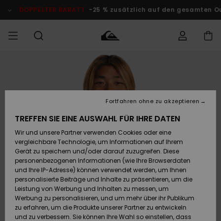
Direkt
zur
DOPPELTER RABATT
-25 % zusätzlich auf den gesamten O
Produktinformation
springen
Auf meine
MÄNNER
Kleidung
Kleidung
Shop
Surf Shop
Snow Shop
Outlet
Bestellung
Männer
Männer
Herren
zugreifen
JUNGEN
Fortfahren ohne zu akzeptieren
Accessoires
Accessoires
Brandneu
Versand
Surf Shop
Snow Shop
Outlet
TREFFEN SIE EINE AUSWAHL FÜR IHRE DATEN
FRAUEN
Kinder
Kinder
KINDER
Wir und unsere Partner verwenden Cookies oder eine
Retouren
Schuhe&
Schuhe&
Highlights
vergleichbare Technologie, um Informationen auf Ihrem
Flip-Flops
Flip-Flops
SURF
Gerät zu speichern und/oder darauf zuzugreifen. Diese
Highlights
Snow Shop
Outlet
personenbezogenen Informationen (wie Ihre Browserdaten
Bezahlung
Damen
Frauen
und Ihre IP-Adresse) können verwendet werden, um Ihnen
Snow
SNOW
personalisierte Beiträge und Inhalte zu präsentieren, um die
Surf
Surf
Geschenkkarte
Leistung von Werbung und Inhalten zu messen, um
Community
Werbung zu personalisieren, und um mehr über ihr Publikum
Highlights
DOPPELTER
zu erfahren, um die Produkte unserer Partner zu entwickeln
RABATT
Quiksilver
Snow
Snow
und zu verbessern. Sie können Ihre Wahl so einstellen, dass