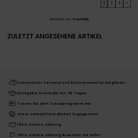
1
2
3
>
Verifiziert von
TrustVille
ZULETZT ANGESEHENE ARTIKEL
Kostenloser Versand und Rückversand für Mitglieder
Rückgabe innerhalb von 30 Tagen
Treten Sie dem Treueprogramm bei
Unser umweltfreundliches Engagement
100% sichere Zahlung
100% sichere Zahlung Brauchen Sie Hilfe?