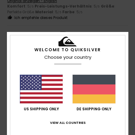
Original anzeigen - English
Komfort
: 5
Preis-Leistungs-Verhältnis
: 5
Größe
:
/5
/5
Perfekte Größe
Material
: 5
Farbe
: 5
/5
/5
Ich empfehle dieses Produkt
5
/5
WELCOME TO QUIKSILVER
Choose your country
Giles
11. Juli 2026
Verifizierter Kauf
Tolles Produkt, besser als auf dem Bild
Original anzeigen - English
Komfort
: 5
Preis-Leistungs-Verhältnis
: 5
Größe
:
/5
/5
Perfekte Größe
Material
: 5
Farbe
: 5
/5
/5
Ich empfehle dieses Produkt
5
US SHIPPING ONLY
DE SHIPPING ONLY
/5
VIEW ALL COUNTRIES