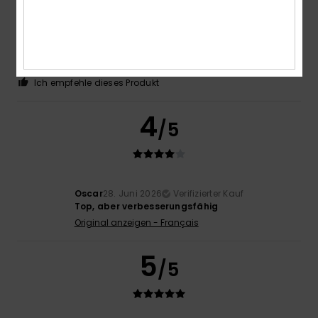
Robin
2. Juli 2026
Verifizierter Kauf
Ein hochwertiges und elegantes Produkt
Original anzeigen - Français
Komfort
: 5
Preis-Leistungs-Verhältnis
: 4
Größe
:
/5
/5
Perfekte Größe
Material
: 5
Farbe
: 4
/5
/5
Ich empfehle dieses Produkt
4
/5
Oscar
28. Juni 2026
Verifizierter Kauf
Top, aber verbesserungsfähig
Original anzeigen - Français
5
/5