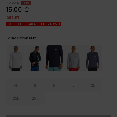
Kontaktformular.
40,00 €
63%
15,00 €
FAQ
ansehen
OUTLET
DOPPELTER RABATT EXTRA 25 %
Crown Blue
Farbe
XS
S
M
L
XL
XXL
3XL