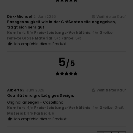
Dirk-Michael
12. Juni 2026
Verifizierter Kauf
Passgenauigkeit wie in der Größentabelle angegeben,
trägt sich sehr gut
Komfort
: 5
Preis-Leistungs-Verhältnis
: 4
Größe
:
/5
/5
Perfekte Größe
Material
: 5
Farbe
: 5
/5
/5
Ich empfehle dieses Produkt
5
/5
Alberto
2. Juni 2026
Verifizierter Kauf
Qualität und großzügiges Design,
Original anzeigen - Castellano
Komfort
: 4
Preis-Leistungs-Verhältnis
: 4
Größe
: Groß
/5
/5
Material
: 4
Farbe
: 4
/5
/5
Ich empfehle dieses Produkt