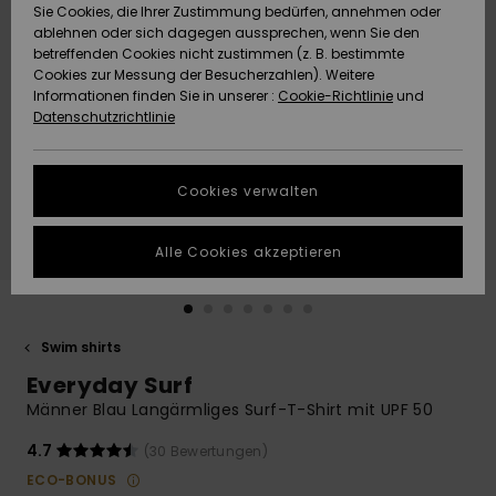
Freedom
Sie Cookies, die Ihrer Zustimmung bedürfen, annehmen oder
Community
ablehnen oder sich dagegen aussprechen, wenn Sie den
HILFE & KONTAKT
betreffenden Cookies nicht zustimmen (z. B. bestimmte
Datenschutz
Brandneu
Brandneu
Cookies zur Messung der Besucherzahlen). Weitere
Informationen finden Sie in unserer :
Cookie-Richtlinie
und
NACHHALTIGKEIT
Datenschutzrichtlinie
Größenführer
Highlights
Highlights
SHOPS
Starten Sie eine
Cookies verwalten
Unterhaltung,
QUIKSILVER APP
um die
schnellste
Alle Cookies akzeptieren
Antwort auf Ihre
WUNSCHLISTE
Frage zu
erhalten.
Swim shirts
Unterhaltung
starten
Everyday Surf
Finden Sie
Männer Blau Langärmliges Surf-T-Shirt mit UPF 50
Antworten auf
die häufigsten
4.7
(30 Bewertungen)
Fragen sowie
ECO-BONUS
unser