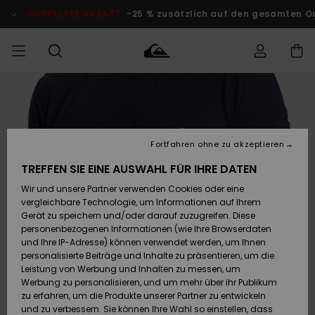
Direkt
zur
DOPPELTER RABATT
-25 % zusätzlich auf den gesamten O
Produktinformation
springen
Auf meine
MÄNNER
Kleidung
Kleidung
Shop
Surf Shop
Snow Shop
Outlet
Bestellung
Männer
Männer
Herren
zugreifen
JUNGEN
Fortfahren ohne zu akzeptieren
Accessoires
Accessoires
Brandneu
Versand
Surf Shop
Snow Shop
Outlet
TREFFEN SIE EINE AUSWAHL FÜR IHRE DATEN
FRAUEN
Kinder
Kinder
KINDER
Wir und unsere Partner verwenden Cookies oder eine
Retouren
Schuhe&
Schuhe&
Highlights
vergleichbare Technologie, um Informationen auf Ihrem
Flip-Flops
Flip-Flops
SURF
Gerät zu speichern und/oder darauf zuzugreifen. Diese
Highlights
Snow Shop
Outlet
personenbezogenen Informationen (wie Ihre Browserdaten
Bezahlung
Damen
Frauen
und Ihre IP-Adresse) können verwendet werden, um Ihnen
Snow
SNOW
personalisierte Beiträge und Inhalte zu präsentieren, um die
Surf
Surf
Geschenkkarte
Leistung von Werbung und Inhalten zu messen, um
Community
Werbung zu personalisieren, und um mehr über ihr Publikum
Highlights
DOPPELTER
zu erfahren, um die Produkte unserer Partner zu entwickeln
RABATT
Quiksilver
Snow
Snow
und zu verbessern. Sie können Ihre Wahl so einstellen, dass