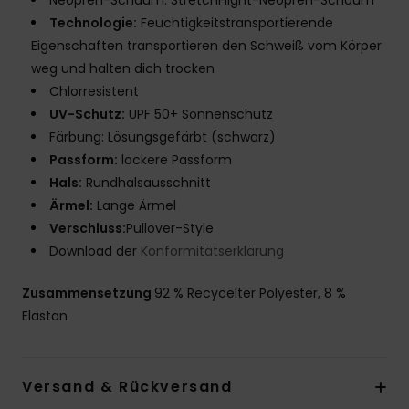
Neopren-Schaum: StretchFlight-Neopren-Schaum
Technologie:
Feuchtigkeitstransportierende
Eigenschaften transportieren den Schweiß vom Körper
weg und halten dich trocken
Chlorresistent
UV-Schutz:
UPF 50+ Sonnenschutz
Färbung: Lösungsgefärbt (schwarz)
Passform:
lockere Passform
Hals:
Rundhalsausschnitt
Ärmel:
Lange Ärmel
Verschluss:
Pullover-Style
Download der
Konformitätserklärung
Zusammensetzung
92 % Recycelter Polyester, 8 %
Elastan
Versand & Rückversand