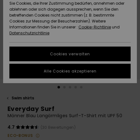
Freedom
Sie Cookies, die Ihrer Zustimmung bedürfen, annehmen oder
Community
ablehnen oder sich dagegen aussprechen, wenn Sie den
HILFE & KONTAKT
betreffenden Cookies nicht zustimmen (z. B. bestimmte
Datenschutz
Brandneu
Brandneu
Cookies zur Messung der Besucherzahlen). Weitere
Informationen finden Sie in unserer :
Cookie-Richtlinie
und
NACHHALTIGKEIT
Datenschutzrichtlinie
Größenführer
Highlights
Highlights
SHOPS
Starten Sie eine
Cookies verwalten
Unterhaltung,
QUIKSILVER APP
um die
schnellste
Alle Cookies akzeptieren
Antwort auf Ihre
WUNSCHLISTE
Frage zu
erhalten.
Swim shirts
Unterhaltung
starten
Everyday Surf
Finden Sie
Männer Blau Langärmliges Surf-T-Shirt mit UPF 50
Antworten auf
die häufigsten
4.7
(30 Bewertungen)
Fragen sowie
ECO-BONUS
unser