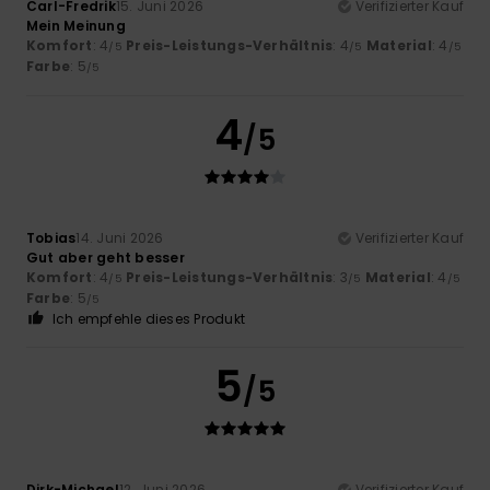
Carl-Fredrik
15. Juni 2026
Verifizierter Kauf
Mein Meinung
Komfort
: 4
Preis-Leistungs-Verhältnis
: 4
Material
: 4
/5
/5
/5
Farbe
: 5
/5
4
/5
Tobias
14. Juni 2026
Verifizierter Kauf
Gut aber geht besser
Komfort
: 4
Preis-Leistungs-Verhältnis
: 3
Material
: 4
/5
/5
/5
Farbe
: 5
/5
Ich empfehle dieses Produkt
5
/5
Dirk-Michael
12. Juni 2026
Verifizierter Kauf