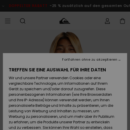
Direkt
zur
DOPPELTER RABATT
-25 % zusätzlich auf den gesamten O
Produktinformation
springen
Auf meine
MÄNNER
Kleidung
Kleidung
Shop
Surf Shop
Snow Shop
Outlet
Bestellung
Männer
Männer
Herren
zugreifen
JUNGEN
Fortfahren ohne zu akzeptieren
Accessoires
Accessoires
Brandneu
Versand
Surf Shop
Snow Shop
Outlet
TREFFEN SIE EINE AUSWAHL FÜR IHRE DATEN
FRAUEN
Kinder
Kinder
KINDER
Wir und unsere Partner verwenden Cookies oder eine
Retouren
Schuhe&
Schuhe&
Highlights
vergleichbare Technologie, um Informationen auf Ihrem
Flip-Flops
Flip-Flops
SURF
Gerät zu speichern und/oder darauf zuzugreifen. Diese
Highlights
Snow Shop
Outlet
personenbezogenen Informationen (wie Ihre Browserdaten
Bezahlung
Damen
Frauen
und Ihre IP-Adresse) können verwendet werden, um Ihnen
Snow
SNOW
personalisierte Beiträge und Inhalte zu präsentieren, um die
Surf
Surf
Geschenkkarte
Leistung von Werbung und Inhalten zu messen, um
Community
Werbung zu personalisieren, und um mehr über ihr Publikum
Highlights
DOPPELTER
zu erfahren, um die Produkte unserer Partner zu entwickeln
RABATT
Quiksilver
Snow
Snow
und zu verbessern. Sie können Ihre Wahl so einstellen, dass