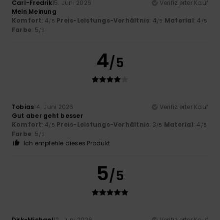
Carl-Fredrik
15. Juni 2026
Verifizierter Kauf
Mein Meinung
Komfort
: 4
Preis-Leistungs-Verhältnis
: 4
Material
: 4
/5
/5
/5
Farbe
: 5
/5
4
/5
Tobias
14. Juni 2026
Verifizierter Kauf
Gut aber geht besser
Komfort
: 4
Preis-Leistungs-Verhältnis
: 3
Material
: 4
/5
/5
/5
Farbe
: 5
/5
Ich empfehle dieses Produkt
5
/5
Dirk-Michael
12. Juni 2026
Verifizierter Kauf