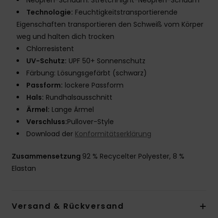
Neopren-Schaum: StretchFlight-Neopren-Schaum
Technologie:
Feuchtigkeitstransportierende
Eigenschaften transportieren den Schweiß vom Körper
weg und halten dich trocken
Chlorresistent
UV-Schutz:
UPF 50+ Sonnenschutz
Färbung: Lösungsgefärbt (schwarz)
Passform:
lockere Passform
Hals:
Rundhalsausschnitt
Ärmel:
Lange Ärmel
Verschluss:
Pullover-Style
Download der
Konformitätserklärung
Zusammensetzung
92 % Recycelter Polyester, 8 %
Elastan
Versand & Rückversand