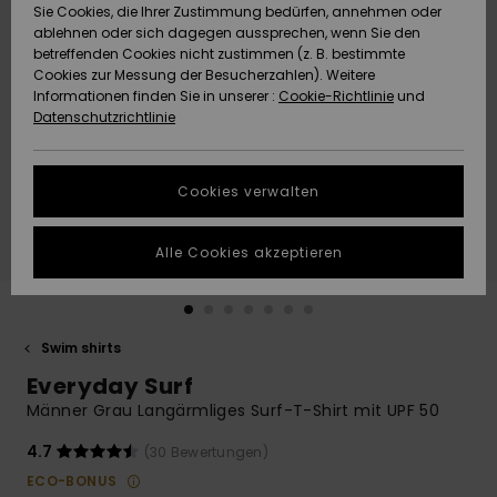
Freedom
Sie Cookies, die Ihrer Zustimmung bedürfen, annehmen oder
Community
ablehnen oder sich dagegen aussprechen, wenn Sie den
HILFE & KONTAKT
betreffenden Cookies nicht zustimmen (z. B. bestimmte
Datenschutz
Brandneu
Brandneu
Cookies zur Messung der Besucherzahlen). Weitere
Informationen finden Sie in unserer :
Cookie-Richtlinie
und
NACHHALTIGKEIT
Datenschutzrichtlinie
Größenführer
Highlights
Highlights
SHOPS
Starten Sie eine
Cookies verwalten
Unterhaltung,
QUIKSILVER APP
um die
schnellste
Alle Cookies akzeptieren
Antwort auf Ihre
WUNSCHLISTE
Frage zu
erhalten.
Swim shirts
Unterhaltung
starten
Everyday Surf
Finden Sie
Männer Grau Langärmliges Surf-T-Shirt mit UPF 50
Antworten auf
die häufigsten
4.7
(30 Bewertungen)
Fragen sowie
ECO-BONUS
unser