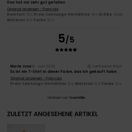
Das hat mir sehr gut gefallen
Original anzeigen - Français
Komfort
: 5
Preis-Leistungs-Verhältnis
: 4
Größe
: Groß
/5
/5
Material
: 5
Farbe
: 5
/5
/5
5
/5
Marie Jose
19. Juni 2026
Verifizierter Kauf
Es ist ein T-Shirt in dieser Farbe, das ich gekauft habe.
Original anzeigen - Français
Preis-Leistungs-Verhältnis
: 5
Material
: 5
Farbe
: 5
/5
/5
/5
Verifiziert von
TrustVille
ZULETZT ANGESEHENE ARTIKEL