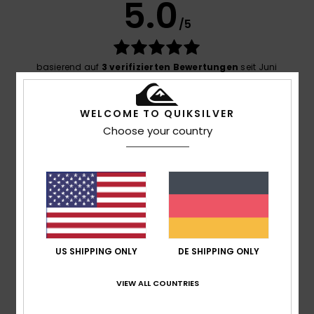
5.0
/5
basierend auf
3 verifizierten Bewertungen
seit Juni
2026
0% unserer Kunden empfehlen dieses Produkt
WELCOME TO QUIKSILVER
Komfort
Choose your country
5.0
Preis-Leistungs-Verhältnis
4.3
Größe
Material
US SHIPPING ONLY
DE SHIPPING ONLY
5.0
Zu klein
Zu groß
VIEW ALL COUNTRIES
Farbe
5.0