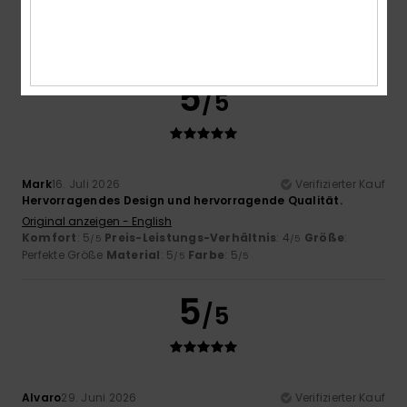
5
/5
Mark
16. Juli 2026
Verifizierter Kauf
Hervorragendes Design und hervorragende Qualität.
Original anzeigen - English
Komfort
: 5
Preis-Leistungs-Verhältnis
: 4
Größe
:
/5
/5
Perfekte Größe
Material
: 5
Farbe
: 5
/5
/5
5
/5
Alvaro
29. Juni 2026
Verifizierter Kauf