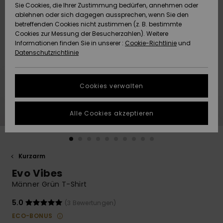
Freedom
Sie Cookies, die Ihrer Zustimmung bedürfen, annehmen oder
Community
ablehnen oder sich dagegen aussprechen, wenn Sie den
HILFE & KONTAKT
betreffenden Cookies nicht zustimmen (z. B. bestimmte
Datenschutz
Brandneu
Brandneu
Cookies zur Messung der Besucherzahlen). Weitere
Informationen finden Sie in unserer :
Cookie-Richtlinie
und
NACHHALTIGKEIT
Datenschutzrichtlinie
Größenführer
Highlights
Highlights
SHOPS
Starten Sie eine
Cookies verwalten
Unterhaltung,
QUIKSILVER APP
um die
schnellste
Alle Cookies akzeptieren
Antwort auf Ihre
WUNSCHLISTE
Frage zu
erhalten.
Kurzarm
Unterhaltung
starten
Evo Vibes
Finden Sie
Männer Grün T-Shirt
Antworten auf
die häufigsten
5.0
(3 Bewertungen)
Fragen sowie
ECO-BONUS
unser