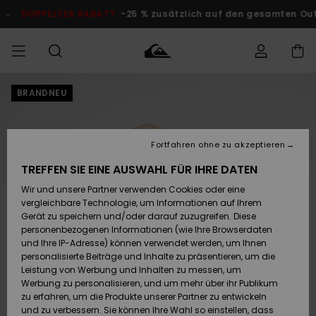
Direkt
zur
DOPPELTER RABATT
-25 % zusätzlich auf den gesamten Outlet-
Produktinformation
springen
BRANDNEU
Auf meine
MÄNNER
Kleidung
Kleidung
Shop
Surf Shop
Snow Shop
Outlet
Bestellung
Männer
Männer
Herren
zugreifen
JUNGEN
Fortfahren ohne zu akzeptieren
Accessoires
Accessoires
Brandneu
Versand
Surf Shop
Snow Shop
Outlet
TREFFEN SIE EINE AUSWAHL FÜR IHRE DATEN
FRAUEN
Kinder
Kinder
KINDER
Wir und unsere Partner verwenden Cookies oder eine
Retouren
Schuhe&
Schuhe&
Highlights
vergleichbare Technologie, um Informationen auf Ihrem
Flip-Flops
Flip-Flops
SURF
Gerät zu speichern und/oder darauf zuzugreifen. Diese
Highlights
Snow Shop
Outlet
personenbezogenen Informationen (wie Ihre Browserdaten
Bezahlung
Damen
Frauen
und Ihre IP-Adresse) können verwendet werden, um Ihnen
Snow
SNOW
personalisierte Beiträge und Inhalte zu präsentieren, um die
Surf
Surf
Geschenkkarte
Leistung von Werbung und Inhalten zu messen, um
Community
Werbung zu personalisieren, und um mehr über ihr Publikum
Highlights
DOPPELTER
zu erfahren, um die Produkte unserer Partner zu entwickeln
RABATT
Quiksilver
Snow
Snow
und zu verbessern. Sie können Ihre Wahl so einstellen, dass