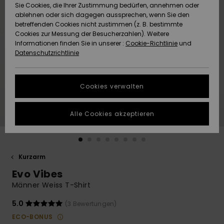
Freedom
Sie Cookies, die Ihrer Zustimmung bedürfen, annehmen oder
Community
ablehnen oder sich dagegen aussprechen, wenn Sie den
HILFE & KONTAKT
betreffenden Cookies nicht zustimmen (z. B. bestimmte
Datenschutz
Brandneu
Brandneu
Cookies zur Messung der Besucherzahlen). Weitere
Informationen finden Sie in unserer :
Cookie-Richtlinie
und
NACHHALTIGKEIT
Datenschutzrichtlinie
Größenführer
Highlights
Highlights
SHOPS
Starten Sie eine
Cookies verwalten
Unterhaltung,
QUIKSILVER APP
um die
schnellste
Alle Cookies akzeptieren
Antwort auf Ihre
WUNSCHLISTE
Frage zu
erhalten.
Kurzarm
Unterhaltung
starten
Evo Vibes
Finden Sie
Männer Weiss T-Shirt
Antworten auf
die häufigsten
5.0
(3 Bewertungen)
Fragen sowie
ECO-BONUS
unser