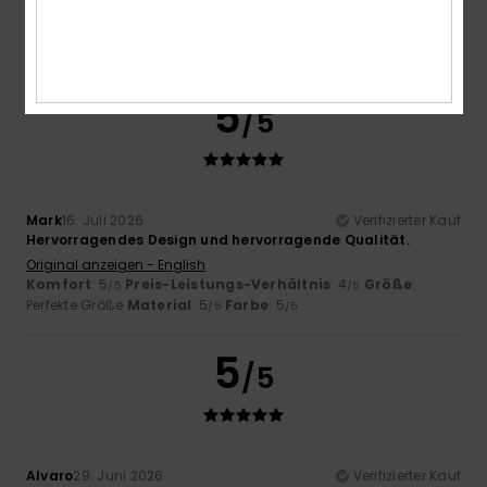
5
/5
Mark
16. Juli 2026
Verifizierter Kauf
Hervorragendes Design und hervorragende Qualität.
Original anzeigen - English
Komfort
: 5
Preis-Leistungs-Verhältnis
: 4
Größe
:
/5
/5
Perfekte Größe
Material
: 5
Farbe
: 5
/5
/5
5
/5
Alvaro
29. Juni 2026
Verifizierter Kauf