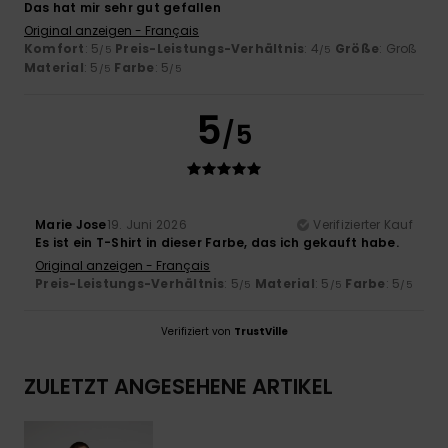
Das hat mir sehr gut gefallen
Original anzeigen - Français
Komfort
: 5
Preis-Leistungs-Verhältnis
: 4
Größe
: Groß
/5
/5
Material
: 5
Farbe
: 5
/5
/5
5
/5
Marie Jose
19. Juni 2026
Verifizierter Kauf
Es ist ein T-Shirt in dieser Farbe, das ich gekauft habe.
Original anzeigen - Français
Preis-Leistungs-Verhältnis
: 5
Material
: 5
Farbe
: 5
/5
/5
/5
Verifiziert von
TrustVille
ZULETZT ANGESEHENE ARTIKEL