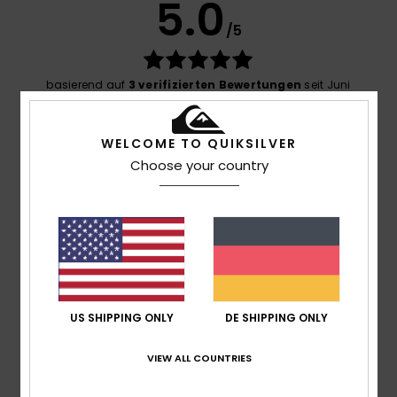
5.0
/5
basierend auf
3 verifizierten Bewertungen
seit Juni
2026
0% unserer Kunden empfehlen dieses Produkt
WELCOME TO QUIKSILVER
Komfort
Choose your country
5.0
Preis-Leistungs-Verhältnis
4.3
Größe
Material
US SHIPPING ONLY
DE SHIPPING ONLY
5.0
Zu klein
Zu groß
VIEW ALL COUNTRIES
Farbe
5.0