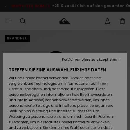
Direkt
zur
DOPPELTER RABATT
-25 % zusätzlich auf den gesamten O
Produktinformation
springen
BRANDNEU
Auf meine
MÄNNER
Kleidung
Kleidung
Shop
Surf Shop
Snow Shop
Outlet
Bestellung
Männer
Männer
Herren
zugreifen
JUNGEN
Fortfahren ohne zu akzeptieren
Accessoires
Accessoires
Brandneu
Versand
Surf Shop
Snow Shop
Outlet
TREFFEN SIE EINE AUSWAHL FÜR IHRE DATEN
FRAUEN
Kinder
Kinder
KINDER
Wir und unsere Partner verwenden Cookies oder eine
Retouren
Schuhe&
Schuhe&
Highlights
vergleichbare Technologie, um Informationen auf Ihrem
Flip-Flops
Flip-Flops
SURF
Gerät zu speichern und/oder darauf zuzugreifen. Diese
Highlights
Snow Shop
Outlet
personenbezogenen Informationen (wie Ihre Browserdaten
Bezahlung
Damen
Frauen
und Ihre IP-Adresse) können verwendet werden, um Ihnen
Snow
SNOW
personalisierte Beiträge und Inhalte zu präsentieren, um die
Surf
Surf
Geschenkkarte
Leistung von Werbung und Inhalten zu messen, um
Community
Werbung zu personalisieren, und um mehr über ihr Publikum
Highlights
DOPPELTER
zu erfahren, um die Produkte unserer Partner zu entwickeln
RABATT
Quiksilver
Snow
Snow
und zu verbessern. Sie können Ihre Wahl so einstellen, dass