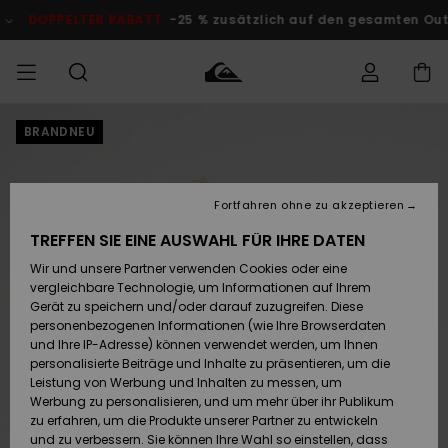
Direkt
zur
DOPPELTER RABATT
-25 % zusätzlich auf den gesamten Outlet
Produktinformation
springen
BRANDNEU
Auf meine
MÄNNER
Kleidung
Kleidung
Shop
Surf Shop
Snow Shop
Outlet
Bestellung
Männer
Männer
Herren
zugreifen
JUNGEN
Fortfahren ohne zu akzeptieren
Accessoires
Accessoires
Brandneu
Versand
Surf Shop
Snow Shop
Outlet
TREFFEN SIE EINE AUSWAHL FÜR IHRE DATEN
FRAUEN
Kinder
Kinder
KINDER
Wir und unsere Partner verwenden Cookies oder eine
Retouren
Schuhe&
Schuhe&
Highlights
vergleichbare Technologie, um Informationen auf Ihrem
Flip-Flops
Flip-Flops
SURF
Gerät zu speichern und/oder darauf zuzugreifen. Diese
Highlights
Snow Shop
Outlet
personenbezogenen Informationen (wie Ihre Browserdaten
Bezahlung
Damen
Frauen
und Ihre IP-Adresse) können verwendet werden, um Ihnen
Snow
SNOW
personalisierte Beiträge und Inhalte zu präsentieren, um die
Surf
Surf
Geschenkkarte
Leistung von Werbung und Inhalten zu messen, um
Community
Werbung zu personalisieren, und um mehr über ihr Publikum
Highlights
DOPPELTER
zu erfahren, um die Produkte unserer Partner zu entwickeln
RABATT
Quiksilver
Snow
Snow
und zu verbessern. Sie können Ihre Wahl so einstellen, dass