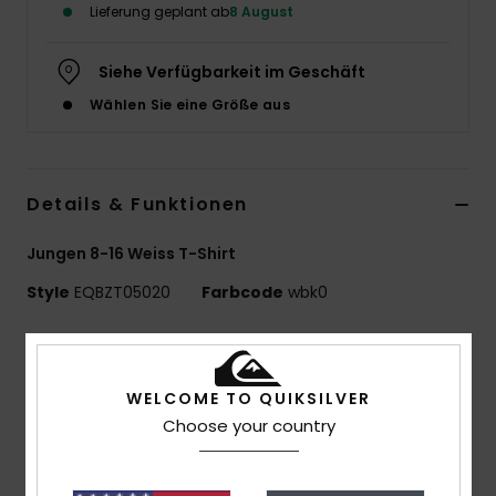
Lieferung geplant ab
8 August
Siehe Verfügbarkeit im Geschäft
Wählen Sie eine Größe aus
Details & Funktionen
Jungen 8-16 Weiss T-Shirt
Style
EQBZT05020
Farbcode
wbk0
Funktionen
MADE BETTER
WELCOME TO QUIKSILVER
25 % recycelte Baumwolle aus Pre-Consumer-
Choose your country
Textilabfällen
Materialzusammensetzung:
70 % Baumwolle, 30 %