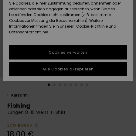
Freedom
Sie Cookies, die Ihrer Zustimmung bedürfen, annehmen oder
Community
ablehnen oder sich dagegen aussprechen, wenn Sie den
HILFE & KONTAKT
betreffenden Cookies nicht zustimmen (z. B. bestimmte
Datenschutz
Brandneu
Brandneu
Cookies zur Messung der Besucherzahlen). Weitere
Informationen finden Sie in unserer :
Cookie-Richtlinie
und
NACHHALTIGKEIT
Datenschutzrichtlinie
Größenführer
Highlights
Highlights
SHOPS
Starten Sie eine
Cookies verwalten
Unterhaltung,
QUIKSILVER APP
um die
schnellste
Alle Cookies akzeptieren
Antwort auf Ihre
WUNSCHLISTE
Frage zu
erhalten.
Kurzarm
Unterhaltung
starten
Fishing
Finden Sie
Jungen 8-16 Weiss T-Shirt
Antworten auf
die häufigsten
ECO-BONUS
Fragen sowie
18,00 €
unser