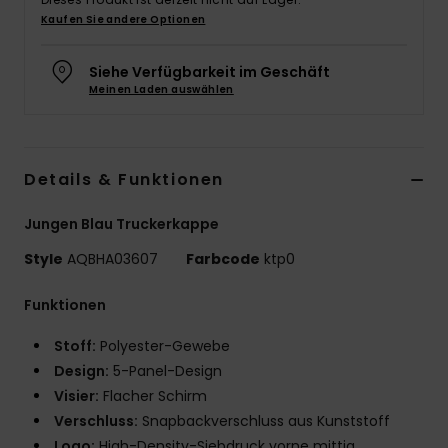
Kaufen Sie andere Optionen
Siehe Verfügbarkeit im Geschäft
Meinen Laden auswählen
Details & Funktionen
Jungen Blau Truckerkappe
Style
AQBHA03607
Farbcode
ktp0
Funktionen
Stoff:
Polyester-Gewebe
Design:
5-Panel-Design
Visier:
Flacher Schirm
Verschluss:
Snapbackverschluss aus Kunststoff
Logo:
High-Density-Siebdruck vorne mittig