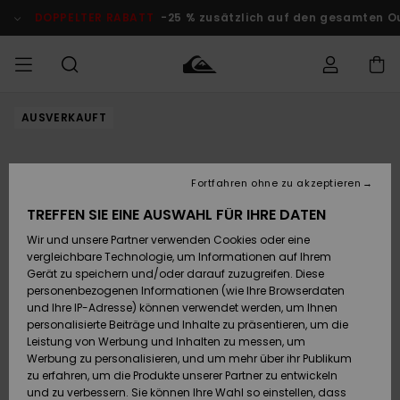
Direkt
zur
DOPPELTER RABATT
-25 % zusätzlich auf den gesamten O
Produktinformation
springen
AUSVERKAUFT
Auf meine
MÄNNER
Kleidung
Kleidung
Shop
Surf Shop
Snow Shop
Outlet
Bestellung
Männer
Männer
Herren
zugreifen
JUNGEN
Fortfahren ohne zu akzeptieren
Accessoires
Accessoires
Brandneu
Versand
Surf Shop
Snow Shop
Outlet
TREFFEN SIE EINE AUSWAHL FÜR IHRE DATEN
FRAUEN
Kinder
Kinder
KINDER
Wir und unsere Partner verwenden Cookies oder eine
Retouren
Schuhe&
Schuhe&
Highlights
vergleichbare Technologie, um Informationen auf Ihrem
Flip-Flops
Flip-Flops
SURF
Gerät zu speichern und/oder darauf zuzugreifen. Diese
Highlights
Snow Shop
Outlet
personenbezogenen Informationen (wie Ihre Browserdaten
Bezahlung
Damen
Frauen
und Ihre IP-Adresse) können verwendet werden, um Ihnen
Snow
SNOW
personalisierte Beiträge und Inhalte zu präsentieren, um die
Surf
Surf
Geschenkkarte
Leistung von Werbung und Inhalten zu messen, um
Community
Werbung zu personalisieren, und um mehr über ihr Publikum
Highlights
DOPPELTER
zu erfahren, um die Produkte unserer Partner zu entwickeln
RABATT
Quiksilver
Snow
Snow
und zu verbessern. Sie können Ihre Wahl so einstellen, dass