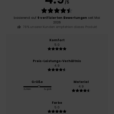
/5
basierend auf
9 verifizierten Bewertungen
seit Mai
2026
78% unserer Kunden empfehlen dieses Produkt
Komfort
5.0
Preis-Leistungs-Verhältnis
4.9
Größe
Material
4.9
Zu klein
Zu groß
Farbe
5.0