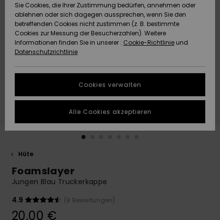
Freedom
Sie Cookies, die Ihrer Zustimmung bedürfen, annehmen oder
Community
ablehnen oder sich dagegen aussprechen, wenn Sie den
HILFE & KONTAKT
betreffenden Cookies nicht zustimmen (z. B. bestimmte
Datenschutz
Brandneu
Brandneu
Cookies zur Messung der Besucherzahlen). Weitere
Informationen finden Sie in unserer :
Cookie-Richtlinie
und
NACHHALTIGKEIT
Datenschutzrichtlinie
Größenführer
Highlights
Highlights
SHOPS
Starten Sie eine
Cookies verwalten
Unterhaltung,
QUIKSILVER APP
um die
schnellste
Alle Cookies akzeptieren
Antwort auf Ihre
WUNSCHLISTE
Frage zu
erhalten.
Hüte
Unterhaltung
starten
Foamslayer
Finden Sie
Jungen Blau Truckerkappe
Antworten auf
die häufigsten
4.9
(9 Bewertungen)
Fragen sowie
20,00 €
unser