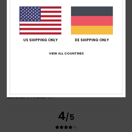
Original anzeigen - Français
Komfort
: 5
Preis-Leistungs-Verhältnis
: 5
Größe
:
/5
/5
Perfekte Größe
Material
: 5
Farbe
: 5
/5
/5
Ich empfehle dieses Produkt
5
US SHIPPING ONLY
DE SHIPPING ONLY
/5
VIEW ALL COUNTRIES
Abelard
17. Juli 2026
Verifizierter Kauf
Es ist zwar für Kinder gedacht, aber für mich gerade noch
so passend.
Original anzeigen - Castellano
Komfort
: 5
Preis-Leistungs-Verhältnis
: 5
Größe
: Klein
/5
/5
Material
: 5
Farbe
: 5
/5
/5
4
/5