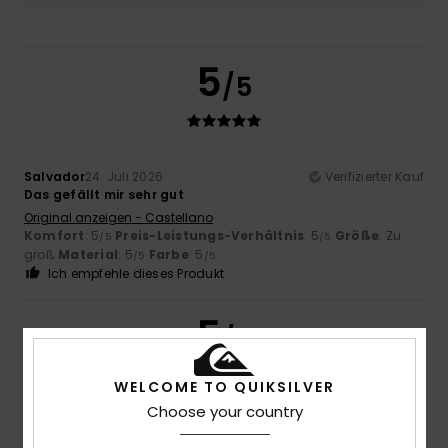
5
/5
Salvador
24. Juli 2026
Verifizierter Kauf
Das gefällt mir sehr gut
Original anzeigen - Castellano
Komfort
: 5
Preis-Leistungs-Verhältnis
: 5
Größe
: Zu
/5
/5
groß
Material
: 5
Farbe
: 5
/5
/5
Ich empfehle dieses Produkt
5
/5
WELCOME TO QUIKSILVER
Choose your country
Cedric
19. Juli 2026
Verifizierter Kauf
Gute Größe