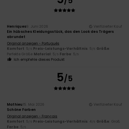
/5
Henriques
9. Juni 2026
Verifizierter Kauf
Ein hübsches Kleidungsstück, das den Look des Trägers
abrundet
Original anzeigen - Português
Komfort
: 5
Preis-Leistungs-Verhältnis
: 5
Größe
:
/5
/5
Perfekte Größe
Material
: 5
Farbe
: 5
/5
/5
Ich empfehle dieses Produkt
5
/5
Mathieu
15. Mai 2026
Verifizierter Kauf
Schöne Farben
Original anzeigen - Français
Komfort
: 5
Preis-Leistungs-Verhältnis
: 4
Größe
: Groß
/5
/5
Farbe
: 5
/5