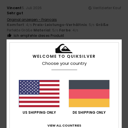
Vincent
5. Juli 2026
Verifizierter Kauf
Sehr gut
Original anzeigen - Français
Komfort
: 4
Preis-Leistungs-Verhältnis
: 5
Größe
:
/5
/5
Perfekte Größe
Material
: 5
Farbe
: 4
/5
/5
Ich empfehle dieses Produkt
4
/5
WELCOME TO QUIKSILVER
Choose your country
Maria
30. Juni 2026
Verifizierter Kauf
Okay, das erfüllt den Zweck.
Original anzeigen - Castellano
Komfort
: 5
Preis-Leistungs-Verhältnis
: 4
Größe
:
/5
/5
Perfekte Größe
Material
: 5
Farbe
: 5
/5
/5
US SHIPPING ONLY
DE SHIPPING ONLY
1
/5
VIEW ALL COUNTRIES