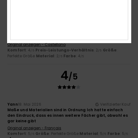
Antonio
28. Mai 2026
Verifizierter Kauf
Es ist ein sehr einfacher Rucksack, den man erhält, obwohl
er auf der offiziellen Website anders aussieht; das
Material ist sehr schlecht.
Original anzeigen - Castellano
Komfort
: 4
Preis-Leistungs-Verhältnis
: 2
Größe
:
/5
/5
Perfekte Größe
Material
: 2
Farbe
: 4
/5
/5
4
/5
Yann
18. Mai 2026
Verifizierter Kauf
Maße und Materialien sind in Ordnung Ich hatte einfach
den Eindruck, dass es innen weitere Fächer gibt, obwohl es
gar keine gibt
Original anzeigen - Français
Komfort
: 5
Größe
: Perfekte Größe
Material
: 5
Farbe
: 5
/5
/5
/5