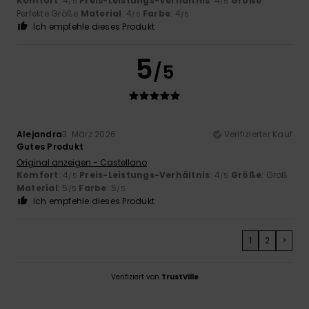
Komfort
: 4
Preis-Leistungs-Verhältnis
: 4
Größe
:
/5
/5
Perfekte Größe
Material
: 4
Farbe
: 4
/5
/5
Ich empfehle dieses Produkt
5
/5
Alejandra
3. März 2026
Verifizierter Kauf
Gutes Produkt
Original anzeigen - Castellano
Komfort
: 4
Preis-Leistungs-Verhältnis
: 4
Größe
: Groß
/5
/5
Material
: 5
Farbe
: 5
/5
/5
Ich empfehle dieses Produkt
1
2
>
Verifiziert von
TrustVille