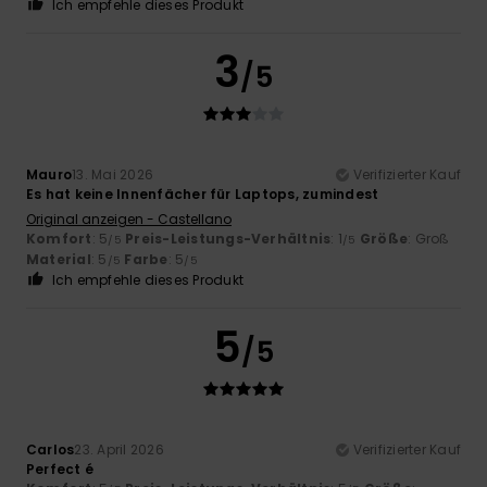
Ich empfehle dieses Produkt
3
/5
Mauro
13. Mai 2026
Verifizierter Kauf
Es hat keine Innenfächer für Laptops, zumindest
Original anzeigen - Castellano
Komfort
: 5
Preis-Leistungs-Verhältnis
: 1
Größe
: Groß
/5
/5
Material
: 5
Farbe
: 5
/5
/5
Ich empfehle dieses Produkt
5
/5
Carlos
23. April 2026
Verifizierter Kauf
Perfect é