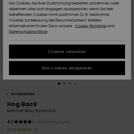
Freedom
Sie Cookies, die Ihrer Zustimmung bedürfen, annehmen oder
Community
ablehnen oder sich dagegen aussprechen, wenn Sie den
HILFE & KONTAKT
betreffenden Cookies nicht zustimmen (z. B. bestimmte
Datenschutz
Brandneu
Brandneu
Cookies zur Messung der Besucherzahlen). Weitere
Informationen finden Sie in unserer :
Cookie-Richtlinie
und
NACHHALTIGKEIT
Datenschutzrichtlinie
Größenführer
Highlights
Highlights
SHOPS
Starten Sie eine
Cookies verwalten
Unterhaltung,
QUIKSILVER APP
um die
schnellste
Alle Cookies akzeptieren
Antwort auf Ihre
WUNSCHLISTE
Frage zu
erhalten.
Accessoires
Unterhaltung
starten
Hog Back
Finden Sie
Männer Blau Rucksack
Antworten auf
die häufigsten
4.1
(19 Bewertungen)
Fragen sowie
ECO-BONUS
unser