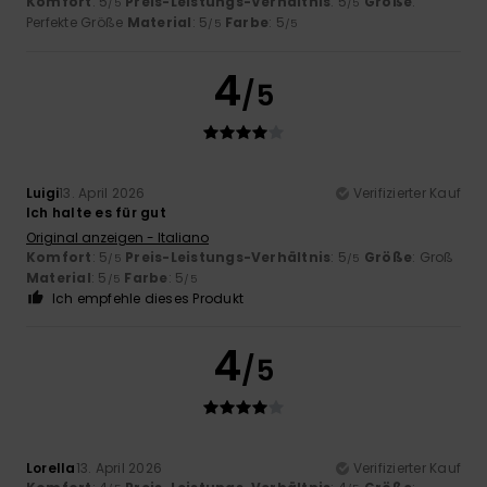
Komfort
: 5
Preis-Leistungs-Verhältnis
: 5
Größe
:
/5
/5
Perfekte Größe
Material
: 5
Farbe
: 5
/5
/5
4
/5
Luigi
13. April 2026
Verifizierter Kauf
Ich halte es für gut
Original anzeigen - Italiano
Komfort
: 5
Preis-Leistungs-Verhältnis
: 5
Größe
: Groß
/5
/5
Material
: 5
Farbe
: 5
/5
/5
Ich empfehle dieses Produkt
4
/5
Lorella
13. April 2026
Verifizierter Kauf