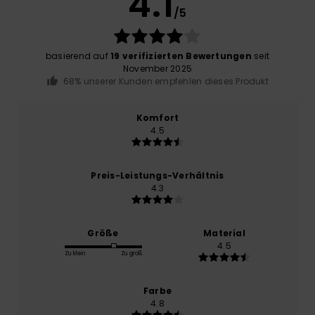
4.1
/5
basierend auf
19 verifizierten Bewertungen
seit
November 2025
68% unserer Kunden empfehlen dieses Produkt
Komfort
4.5
Preis-Leistungs-Verhältnis
4.3
Größe
Material
4.5
Zu klein
Zu groß
Farbe
4.8