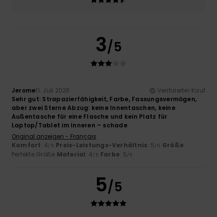
3
/5
Jerome
11. Juli 2026
Verifizierter Kauf
Sehr gut: Strapazierfähigkeit, Farbe, Fassungsvermögen,
aber zwei Sterne Abzug: keine Innentaschen, keine
Außentasche für eine Flasche und kein Platz für
Laptop/Tablet im Inneren – schade
Original anzeigen - Français
Komfort
: 4
Preis-Leistungs-Verhältnis
: 5
Größe
:
/5
/5
Perfekte Größe
Material
: 4
Farbe
: 5
/5
/5
5
/5