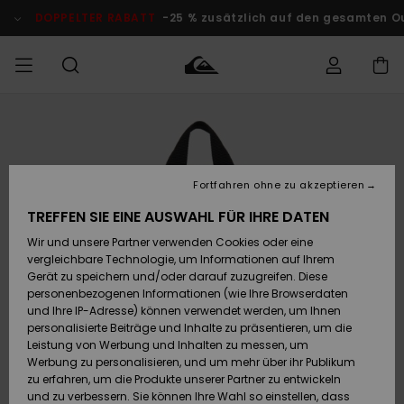
Direkt
zur
DOPPELTER RABATT
-25 % zusätzlich auf den gesamten O
Produktinformation
springen
Auf meine
MÄNNER
Kleidung
Kleidung
Shop
Surf Shop
Snow Shop
Outlet
Bestellung
Männer
Männer
Herren
zugreifen
JUNGEN
Fortfahren ohne zu akzeptieren
Accessoires
Accessoires
Brandneu
Versand
Surf Shop
Snow Shop
Outlet
TREFFEN SIE EINE AUSWAHL FÜR IHRE DATEN
FRAUEN
Kinder
Kinder
KINDER
Wir und unsere Partner verwenden Cookies oder eine
Retouren
Schuhe&
Schuhe&
Highlights
vergleichbare Technologie, um Informationen auf Ihrem
Flip-Flops
Flip-Flops
SURF
Gerät zu speichern und/oder darauf zuzugreifen. Diese
Highlights
Snow Shop
Outlet
personenbezogenen Informationen (wie Ihre Browserdaten
Bezahlung
Damen
Frauen
und Ihre IP-Adresse) können verwendet werden, um Ihnen
Snow
SNOW
personalisierte Beiträge und Inhalte zu präsentieren, um die
Surf
Surf
Geschenkkarte
Leistung von Werbung und Inhalten zu messen, um
Community
Werbung zu personalisieren, und um mehr über ihr Publikum
Highlights
DOPPELTER
zu erfahren, um die Produkte unserer Partner zu entwickeln
RABATT
Quiksilver
Snow
Snow
und zu verbessern. Sie können Ihre Wahl so einstellen, dass