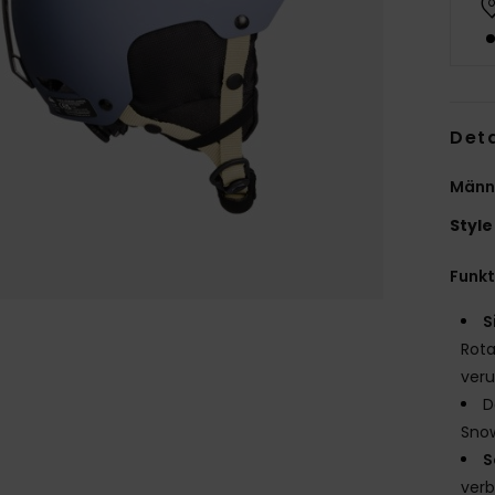
Deta
Männ
Style
Funk
S
Rota
ver
D
Snow
S
verb