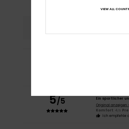
VIEW ALL COUNTR
Komfort
Preis
4.4
Ivan
28. Februar 2
4
/5
Etwas größer
Original anzeigen 
Komfort
: 4
Pre
/5
Ich empfehle d
Edgar
7. Februar 
5
/5
Ein sportlicher u
Original anzeigen 
Komfort
: 4
Pre
/5
Ich empfehle d