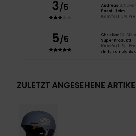
3
/5
Andreas
16. Nove
Passt, Helm
Komfort
: 3
Pre
/5
5
Christian
29. Okto
/5
Super Produkt!
Komfort
: 5
Pre
/5
Ich empfehle d
ZULETZT ANGESEHENE ARTIKE