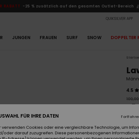
R RABATT
-25 % zusätzlich auf den gesamten Outlet-Bereich
J
QUIKSILVER APP
R
JUNGEN
FRAUEN
SURF
SNOW
DOPPELTER 
Startse
La
Männ
4.5
100,00
45,
 AUSWAHL FÜR IHRE DATEN
OUTL
Fortfahre
DOPPE
r verwenden Cookies oder eine vergleichbare Technologie, um Info
d/oder darauf zuzugreifen. Diese personenbezogenen Informationen
 IP-Adresse) können verwendet werden, um Ihnen personalisierte Be