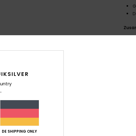
G
D
Zusa
Ver
IKSILVER
untry
Durchschnittliche Bewertung
4.5
/5
DE SHIPPING ONLY