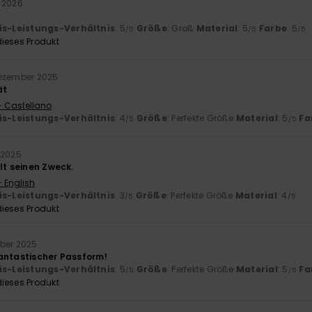
 2026
is-Leistungs-Verhältnis
: 5
Größe
: Groß
Material
: 5
Farbe
: 5
/5
/5
/5
ieses Produkt
Dezember 2025
ät
- Castellano
is-Leistungs-Verhältnis
: 4
Größe
: Perfekte Größe
Material
: 5
Fa
/5
/5
 2025
lt seinen Zweck.
- English
is-Leistungs-Verhältnis
: 3
Größe
: Perfekte Größe
Material
: 4
/5
/5
ieses Produkt
ber 2025
antastischer Passform!
is-Leistungs-Verhältnis
: 5
Größe
: Perfekte Größe
Material
: 5
Fa
/5
/5
ieses Produkt