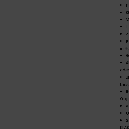
P
G
M
L
Z
K
in H
B
A
oder
B
besc
B
Gog
A
G
S
KLAS