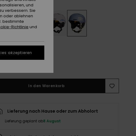
Graystone
e
sonalisieren, und
zu verbessern. Sie
en oder ablehnen
B. bestimmte
okie-Richtlinie
und
ies akzeptieren
M
L
ößentabelle ansehen
In den Warenkorb
Lieferung nach Hause oder zum Abholort
Lieferung geplant ab
8 August