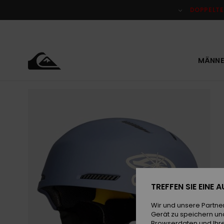
Direkt
zur
DOPPELTE
Produktinformation
springen
MÄNNE
TREFFEN SIE EINE
Wir und unsere Partne
Gerät zu speichern un
Browserdaten und Ihre