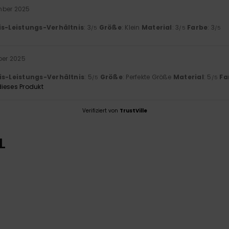
mber 2025
is-Leistungs-Verhältnis
: 3
Größe
: Klein
Material
: 3
Farbe
: 3
/5
/5
/5
ber 2025
is-Leistungs-Verhältnis
: 5
Größe
: Perfekte Größe
Material
: 5
Fa
/5
/5
ieses Produkt
Verifiziert von
TrustVille
L