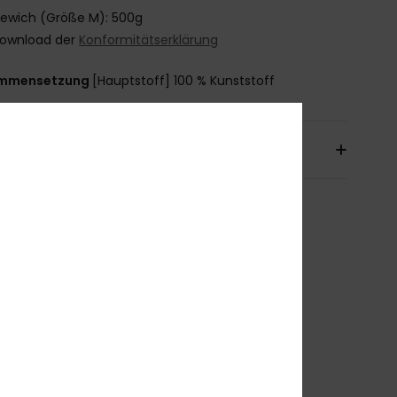
ewich (Größe M): 500g
ownload der
Konformitätserklärung
mmensetzung
[Hauptstoff] 100 % Kunststoff
sand & Rückversand