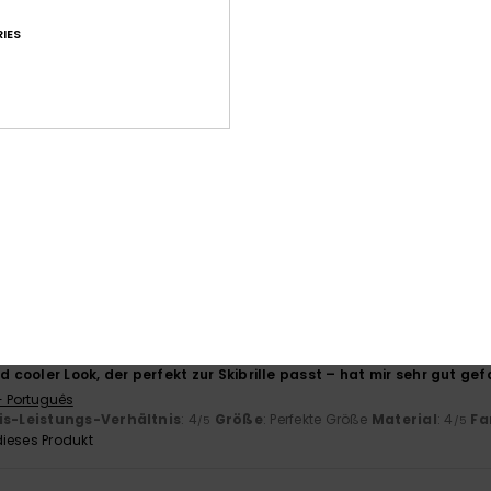
basierend auf
8 verifizierten Bewertungen
seit Oktober 2025
75% unserer Kunden empfehlen dieses Produkt
IES
-Leistungs-Verhältnis
Größe
Mat
4.0
Zu klein
Zu groß
026
- English
is-Leistungs-Verhältnis
: 3
Größe
: Groß
Material
: 5
Farbe
: 4
/5
/5
/5
ieses Produkt
2026
nd cooler Look, der perfekt zur Skibrille passt – hat mir sehr gut gef
- Português
is-Leistungs-Verhältnis
: 4
Größe
: Perfekte Größe
Material
: 4
Fa
/5
/5
ieses Produkt