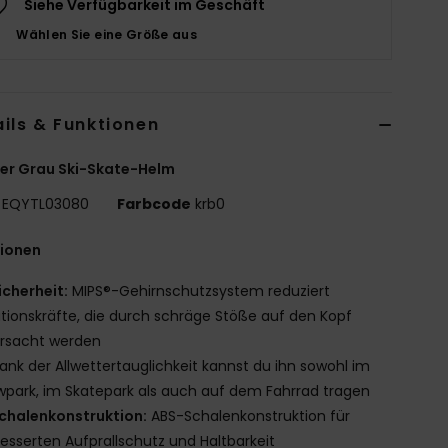
Siehe Verfügbarkeit im Geschäft
Wählen Sie eine Größe aus
ils & Funktionen
er Grau Ski-Skate-Helm
EQYTL03080
Farbcode
krb0
tionen
icherheit:
MIPS®-Gehirnschutzsystem reduziert
tionskräfte, die durch schräge Stöße auf den Kopf
ursacht werden
ank der Allwettertauglichkeit kannst du ihn sowohl im
park, im Skatepark als auch auf dem Fahrrad tragen
chalenkonstruktion:
ABS-Schalenkonstruktion für
esserten Aufprallschutz und Haltbarkeit