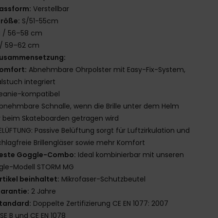
assform:
Verstellbar
röße:
S/51-55cm
 / 56–58 cm
 / 59–62 cm
usammensetzung:
omfort:
Abnehmbare Ohrpolster mit Easy-Fix-System,
alstuch integriert
eanie-kompatibel
bnehmbare Schnalle, wenn die Brille unter dem Helm
 beim Skateboarden getragen wird
ELÜFTUNG: Passive Belüftung sorgt für Luftzirkulation und
hlagfreie Brillengläser sowie mehr Komfort
este Goggle-Combo:
Ideal kombinierbar mit unseren
gle-Modell STORM MG
rtikel beinhaltet:
Mikrofaser-Schutzbeutel
arantie:
2 Jahre
tandard:
Doppelte Zertifizierung CE EN 1077: 2007
SE B und CE EN 1078