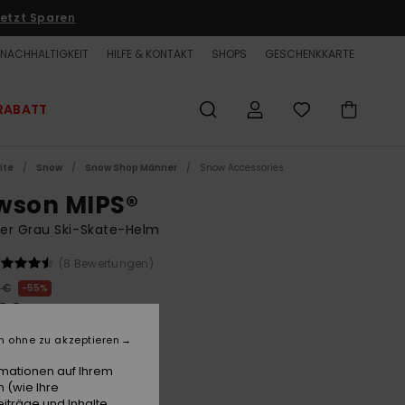
etzt Sparen
NACHHALTIGKEIT
HILFE & KONTAKT
SHOPS
GESCHENKKARTE
RABATT
ite
Snow
Snow Shop Männer
Snow Accessories
wson MIPS®
er Grau Ski-Skate-Helm
(8 Bewertungen)
 €
55%
00 €
ET
n ohne zu akzeptieren
LTER RABATT EXTRA 25 %
rmationen auf Ihrem
 (wie Ihre
iträge und Inhalte