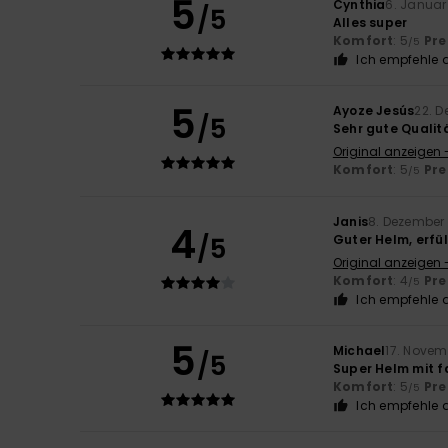
5
Cynthia
6. Januar
/5
Alles super
Komfort
: 5
Pre
/5
Ich empfehle d
5
Ayoze Jesús
22. 
/5
Sehr gute Qualit
Original anzeigen 
Komfort
: 5
Pre
/5
Janis
8. Dezember
4
/5
Guter Helm, erfül
Original anzeigen 
Komfort
: 4
Pre
/5
Ich empfehle d
5
Michael
17. Novem
/5
Super Helm mit f
Komfort
: 5
Pre
/5
Ich empfehle d