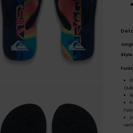
Deta
Junge
Style
Funk
F
Quik
R
P
Farb
D
verf