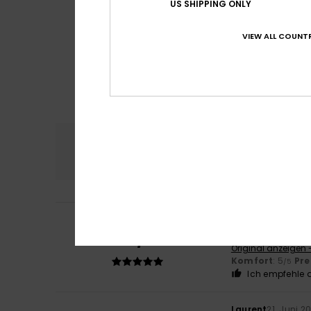
US SHIPPING ONLY
VIEW ALL COUNTR
Komfort
Preis
4.7
Marjorie
26. Juni 
5
/5
Gute Qualität
Original anzeigen 
Komfort
: 5
Pre
/5
Ich empfehle d
Laurent
21. Juni 2