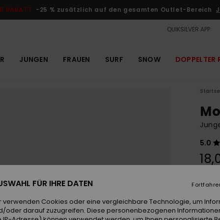
R RABATT
-25 % zusätzlich auf den gesamten Outlet-Bereich
J
QUIKSILVER APP
R
JUNGEN
FRAUEN
SURF
SNOW
DOPPELTER 
Startse
Mo
Jung
5.0
18,
 AUSWAHL FÜR IHRE DATEN
Fortfahre
Farb
r verwenden Cookies oder eine vergleichbare Technologie, um Info
d/oder darauf zuzugreifen. Diese personenbezogenen Informationen
 IP-Adresse) können verwendet werden, um Ihnen personalisierte Be