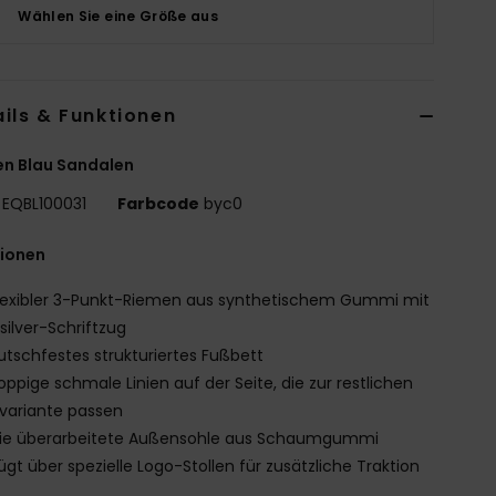
Wählen Sie eine Größe aus
ils & Funktionen
n Blau Sandalen
EQBL100031
Farbcode
byc0
tionen
lexibler 3-Punkt-Riemen aus synthetischem Gummi mit
silver-Schriftzug
utschfestes strukturiertes Fußbett
oppige schmale Linien auf der Seite, die zur restlichen
variante passen
ie überarbeitete Außensohle aus Schaumgummi
ügt über spezielle Logo-Stollen für zusätzliche Traktion