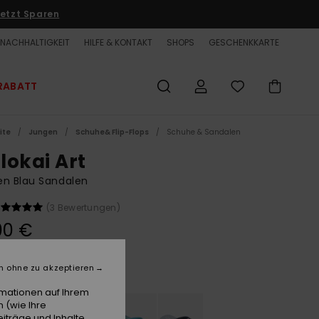
etzt Sparen
NACHHALTIGKEIT
HILFE & KONTAKT
SHOPS
GESCHENKKARTE
RABATT
ite
Jungen
Schuhe& Flip-Flops
Schuhe & Sandalen
lokai Art
en Blau Sandalen
(3 Bewertungen)
00 €
n ohne zu akzeptieren
Monaco Blue
e
rmationen auf Ihrem
 (wie Ihre
iträge und Inhalte