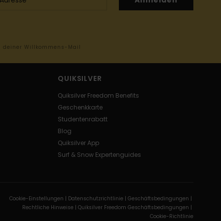
Anmelden
in deiner Willkommens-Mail
QUIKSILVER
Quiksilver Freedom Benefits
Geschenkkarte
Studentenrabatt
Blog
Quiksilver App
Surf & Snow Expertenguides
Cookie-Einstellungen |
Datenschutzrichtlinie |
Geschäftsbedingungen |
Rechtliche Hinweise |
Quiksilver Freedom Geschäftsbedingungen |
Cookie-Richtlinie