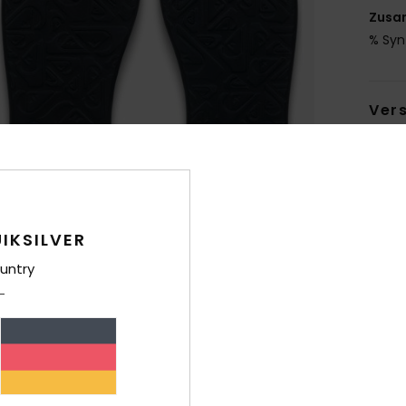
Zusa
% Syn
Ver
IKSILVER
untry