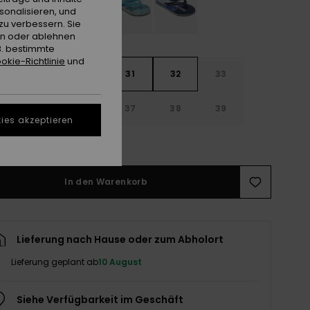
sonalisieren, und
zu verbessern. Sie
en oder ablehnen
B. bestimmte
okie-Richtlinie
und
29
30
31
32
33
4
35
36
37
38
39
ies akzeptieren
ößentabelle ansehen
In den Warenkorb
Lieferung nach Hause oder zum Abholort
Lieferung geplant ab
10 August
Siehe Verfügbarkeit im Geschäft