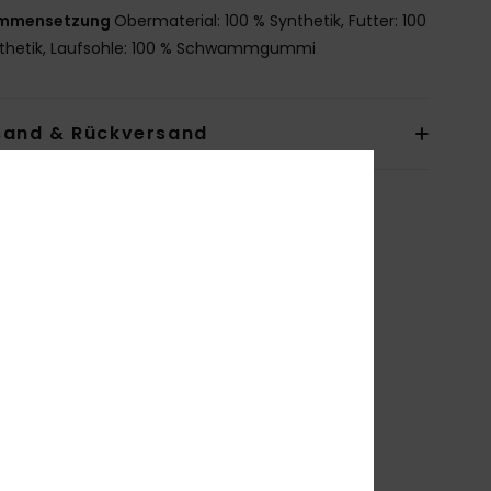
mmensetzung
Obermaterial: 100 % Synthetik, Futter: 100
thetik, Laufsohle: 100 % Schwammgummi
sand & Rückversand