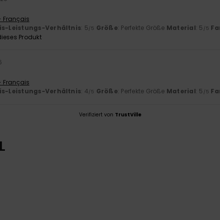
- Français
is-Leistungs-Verhältnis
: 5
Größe
: Perfekte Größe
Material
: 5
Fa
/5
/5
ieses Produkt
6
- Français
is-Leistungs-Verhältnis
: 4
Größe
: Perfekte Größe
Material
: 5
Fa
/5
/5
Verifiziert von
TrustVille
L