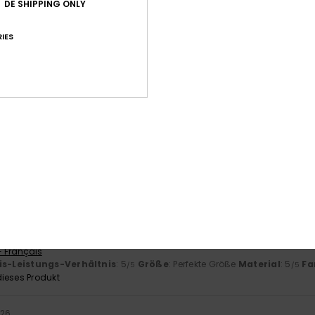
DE SHIPPING ONLY
Durchschnittliche Bewertung
5.0
IES
/5
basierend auf
3 verifizierten Bewertungen
seit Mai 2026
67% unserer Kunden empfehlen dieses Produkt
-Leistungs-Verhältnis
Größe
Mat
4.7
Zu klein
Zu groß
2026
- Français
is-Leistungs-Verhältnis
: 5
Größe
: Perfekte Größe
Material
: 5
Fa
/5
/5
ieses Produkt
026