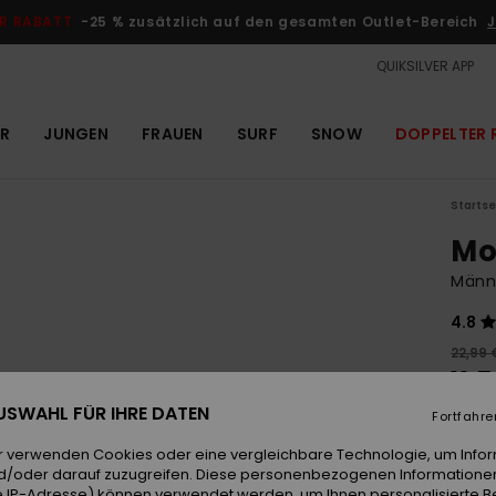
R RABATT
-25 % zusätzlich auf den gesamten Outlet-Bereich
J
QUIKSILVER APP
R
JUNGEN
FRAUEN
SURF
SNOW
DOPPELTER 
Startse
Mo
Männ
4.8
22,99 
11,
 AUSWAHL FÜR IHRE DATEN
OUTL
Fortfahre
r verwenden Cookies oder eine vergleichbare Technologie, um Info
d/oder darauf zuzugreifen. Diese personenbezogenen Informationen
Farb
 IP-Adresse) können verwendet werden, um Ihnen personalisierte Be