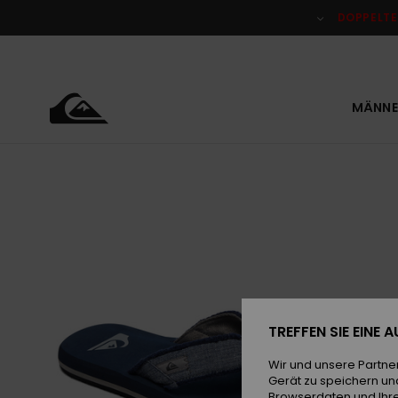
Direkt
zur
DOPPELTE
Produktinformation
springen
MÄNNE
TREFFEN SIE EINE
Wir und unsere Partne
Gerät zu speichern un
Browserdaten und Ihre