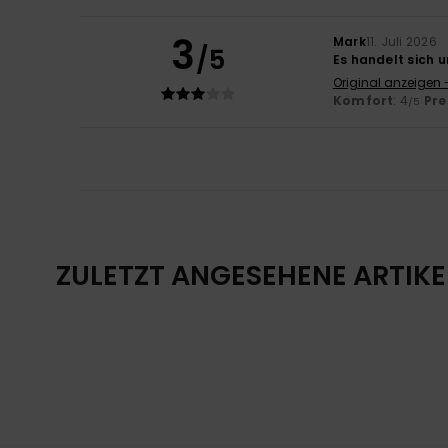
3
Mark
11. Juli 2026
/5
Es handelt sich 
Original anzeigen 
Komfort
: 4
Pre
/5
ZULETZT ANGESEHENE ARTIKE