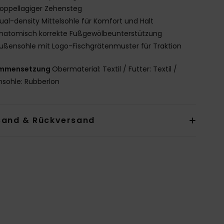
oppellagiger Zehensteg
ual-density Mittelsohle für Komfort und Halt
natomisch korrekte Fußgewölbeunterstützung
ußensohle mit Logo-Fischgrätenmuster für Traktion
mmensetzung
Obermaterial: Textil / Futter: Textil /
sohle: Rubberlon
sand & Rückversand