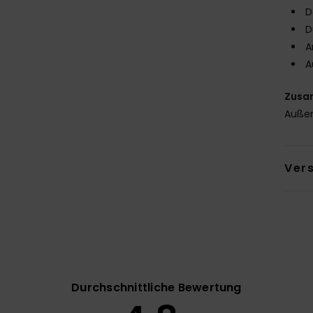
D
D
A
A
Zusa
Außen
Ver
Durchschnittliche Bewertung