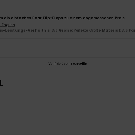
um ein einfaches Paar Flip-Flops zu einem angemessenen Preis
- English
is-Leistungs-Verhältnis
: 3
Größe
: Perfekte Größe
Material
: 3
Fa
/5
/5
Verifiziert von
TrustVille
L