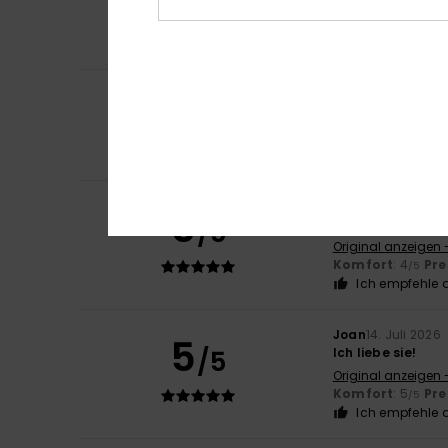
Original anzeigen 
Komfort
: 5
Pre
/5
Ich empfehle d
5
Mark
16. Juli 2026
/5
Ich habe sie mir 
Original anzeigen 
Komfort
: 5
Pre
/5
Howard
16. Juli 20
5
/5
Bequem, stilvoll
Original anzeigen 
Komfort
: 4
Pre
/5
Ich empfehle d
Joan
14. Juli 2026
5
/5
Ich liebe sie!
Original anzeigen 
Komfort
: 5
Pre
/5
Ich empfehle d