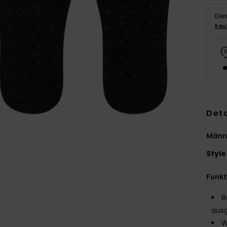
Die
Kau
Deta
Männ
Style
Funk
B
aus
W