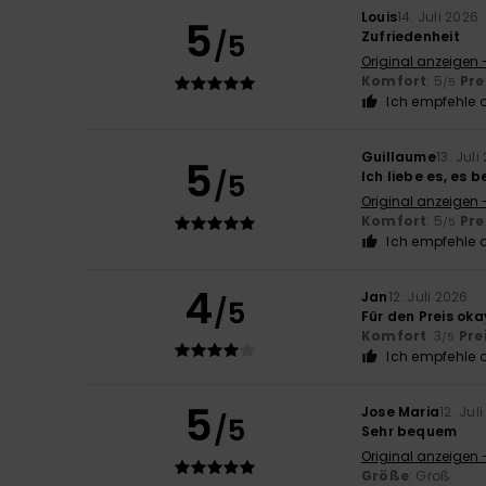
Louis
14. Juli 2026
5
/5
Zufriedenheit
Original anzeigen 
Komfort
: 5
Pre
/5
Ich empfehle d
Guillaume
13. Juli
5
/5
Ich liebe es, es
Original anzeigen 
Komfort
: 5
Pre
/5
Ich empfehle d
4
Jan
12. Juli 2026
/5
Für den Preis oka
Komfort
: 3
Pre
/5
Ich empfehle d
5
Jose Maria
12. Jul
/5
Sehr bequem
Original anzeigen 
Größe
: Groß