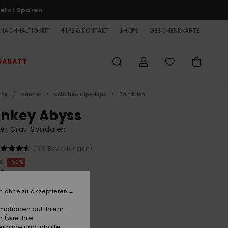
etzt Sparen
NACHHALTIGKEIT
HILFE & KONTAKT
SHOPS
GESCHENKKARTE
RABATT
ite
Männer
Schuhe& Flip-Flops
Sandalen
nkey Abyss
er Grau Sandalen
(130 Bewertungen)
€
50%
50 €
ET
n ohne zu akzeptieren
rmationen auf Ihrem
 (wie Ihre
Grey/blue/grey
e
iträge und Inhalte