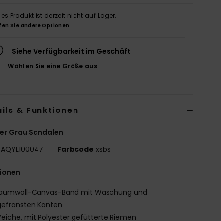
ses Produkt ist derzeit nicht auf Lager.
fen Sie andere Optionen
Siehe Verfügbarkeit im Geschäft
Wählen Sie eine Größe aus
ils & Funktionen
er Grau Sandalen
AQYL100047
Farbcode
xsbs
tionen
aumwoll-Canvas-Band mit Waschung und
gefransten Kanten
eiche, mit Polyester gefütterte Riemen