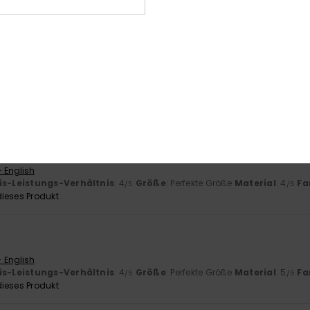
- Français
is-Leistungs-Verhältnis
: 5
Größe
: Perfekte Größe
Material
: 5
Fa
/5
/5
ieses Produkt
erneut gekauft, da sie die bequemsten sind, die ich je hatte.
- English
is-Leistungs-Verhältnis
: 5
Größe
: Perfekte Größe
Material
: 5
Fa
/5
/5
26
 und genau das, was ich mir gewünscht habe.
- English
is-Leistungs-Verhältnis
: 4
Größe
: Perfekte Größe
Material
: 4
Fa
/5
/5
ieses Produkt
- English
is-Leistungs-Verhältnis
: 4
Größe
: Perfekte Größe
Material
: 5
Fa
/5
/5
ieses Produkt