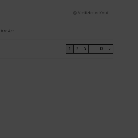
Verifizierter Kauf
rbe
: 4
/5
1
2
3
...
13
>