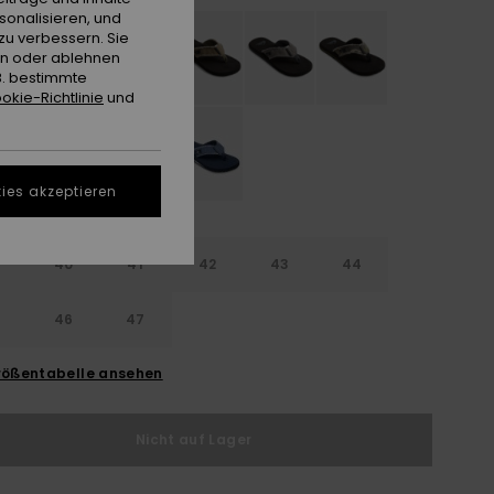
sonalisieren, und
zu verbessern. Sie
en oder ablehnen
B. bestimmte
okie-Richtlinie
und
ies akzeptieren
9
40
41
42
43
44
5
46
47
ößentabelle ansehen
Nicht auf Lager