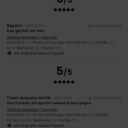
Begoña
4. April 2026
Verifizierter Kauf
Das gefällt mir sehr
Original anzeigen - Français
Komfort
: 5
Preis-Leistungs-Verhältnis
: 5
Größe
: Zu
/5
/5
groß
Material
: 5
Farbe
: 5
/5
/5
Ich empfehle dieses Produkt
5
/5
Client anonyme vérifié
5. März 2026
Verifizierter Kauf
Das Produkt entspricht meinen Erwartungen.
Original anzeigen - Français
Komfort
: 5
Preis-Leistungs-Verhältnis
: 5
Größe
:
/5
/5
Perfekte Größe
Material
: 5
Farbe
: 5
/5
/5
Ich empfehle dieses Produkt