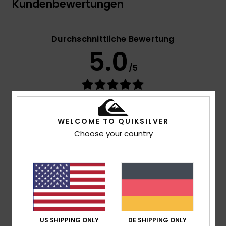
Kundenbewertungen
Durchschnittliche Bewertung
5.0
/5
basierend auf
3 verifizierten Bewertungen
seit März
2026
67% unserer Kunden empfehlen dieses Produkt
WELCOME TO QUIKSILVER
Choose your country
Komfort
5.0
Preis-Leistungs-Verhältnis
5.0
US SHIPPING ONLY
DE SHIPPING ONLY
Größe
Material