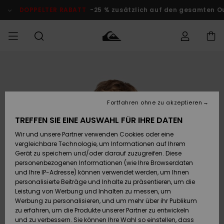
Direkt
zur
DOPPELTER RABATT
-25 % zusätzlich auf den gesamten O
Produktinformation
springen
Auf meine
MÄNNER
Kleidung
Kleidung
Shop
Surf Shop
Snow Shop
Outlet
Bestellung
Männer
Männer
Herren
zugreifen
JUNGEN
Fortfahren ohne zu akzeptieren
Accessoires
Accessoires
Brandneu
Versand
Surf Shop
Snow Shop
Outlet
TREFFEN SIE EINE AUSWAHL FÜR IHRE DATEN
FRAUEN
Kinder
Kinder
KINDER
Wir und unsere Partner verwenden Cookies oder eine
Retouren
Schuhe&
Schuhe&
Highlights
vergleichbare Technologie, um Informationen auf Ihrem
Flip-Flops
Flip-Flops
SURF
Gerät zu speichern und/oder darauf zuzugreifen. Diese
Highlights
Snow Shop
Outlet
personenbezogenen Informationen (wie Ihre Browserdaten
Bezahlung
Damen
Frauen
und Ihre IP-Adresse) können verwendet werden, um Ihnen
Snow
SNOW
personalisierte Beiträge und Inhalte zu präsentieren, um die
Surf
Surf
Geschenkkarte
Leistung von Werbung und Inhalten zu messen, um
Community
Werbung zu personalisieren, und um mehr über ihr Publikum
Highlights
DOPPELTER
zu erfahren, um die Produkte unserer Partner zu entwickeln
RABATT
Quiksilver
Snow
Snow
und zu verbessern. Sie können Ihre Wahl so einstellen, dass