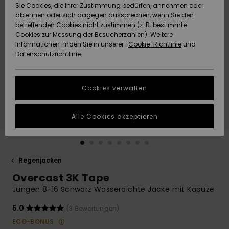
Freedom
Sie Cookies, die Ihrer Zustimmung bedürfen, annehmen oder
Community
ablehnen oder sich dagegen aussprechen, wenn Sie den
HILFE & KONTAKT
betreffenden Cookies nicht zustimmen (z. B. bestimmte
Datenschutz
Brandneu
Brandneu
Cookies zur Messung der Besucherzahlen). Weitere
Informationen finden Sie in unserer :
Cookie-Richtlinie
und
NACHHALTIGKEIT
Datenschutzrichtlinie
Größenführer
Highlights
Highlights
SHOPS
Starten Sie eine
Cookies verwalten
Unterhaltung,
QUIKSILVER APP
um die
schnellste
Alle Cookies akzeptieren
Antwort auf Ihre
WUNSCHLISTE
Frage zu
erhalten.
Regenjacken
Unterhaltung
starten
Overcast 3K Tape
Finden Sie
Jungen 8-16 Schwarz Wasserdichte Jacke mit Kapuze
Antworten auf
die häufigsten
5.0
(3 Bewertungen)
Fragen sowie
ECO-BONUS
unser