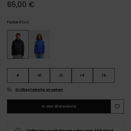
Kontaktformular.
65,00 €
FAQ
ansehen
Black
Farbe
8
10
12
14
16
Größentabelle ansehen
In den Warenkorb
Lieferung nach Hause oder zum Abholort