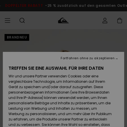
Direkt
zur
DOPPELTER RABATT
-25 % zusätzlich auf den gesamten Outlet-
Produktinformation
springen
BRANDNEU
Auf meine
MÄNNER
Kleidung
Kleidung
Shop
Surf Shop
Snow Shop
Outlet
Bestellung
Männer
Männer
Herren
zugreifen
JUNGEN
Fortfahren ohne zu akzeptieren
Accessoires
Accessoires
Brandneu
Versand
Surf Shop
Snow Shop
Outlet
TREFFEN SIE EINE AUSWAHL FÜR IHRE DATEN
FRAUEN
Kinder
Kinder
KINDER
Wir und unsere Partner verwenden Cookies oder eine
Retouren
Schuhe&
Schuhe&
Highlights
vergleichbare Technologie, um Informationen auf Ihrem
Flip-Flops
Flip-Flops
SURF
Gerät zu speichern und/oder darauf zuzugreifen. Diese
Highlights
Snow Shop
Outlet
personenbezogenen Informationen (wie Ihre Browserdaten
Bezahlung
Damen
Frauen
und Ihre IP-Adresse) können verwendet werden, um Ihnen
Snow
SNOW
personalisierte Beiträge und Inhalte zu präsentieren, um die
Surf
Surf
Geschenkkarte
Leistung von Werbung und Inhalten zu messen, um
Community
Werbung zu personalisieren, und um mehr über ihr Publikum
Highlights
DOPPELTER
zu erfahren, um die Produkte unserer Partner zu entwickeln
RABATT
Quiksilver
Snow
Snow
und zu verbessern. Sie können Ihre Wahl so einstellen, dass