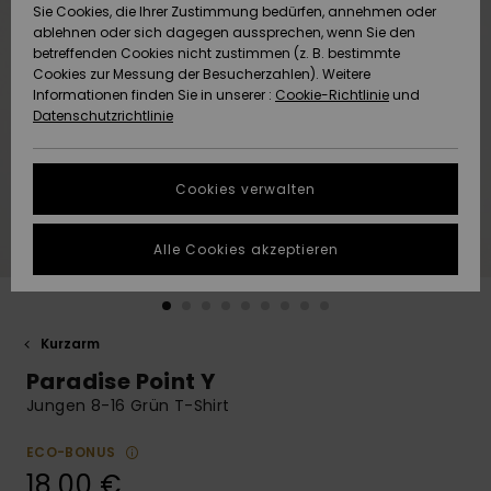
Freedom
Sie Cookies, die Ihrer Zustimmung bedürfen, annehmen oder
Community
ablehnen oder sich dagegen aussprechen, wenn Sie den
HILFE & KONTAKT
betreffenden Cookies nicht zustimmen (z. B. bestimmte
Datenschutz
Brandneu
Brandneu
Cookies zur Messung der Besucherzahlen). Weitere
Informationen finden Sie in unserer :
Cookie-Richtlinie
und
NACHHALTIGKEIT
Datenschutzrichtlinie
Größenführer
Highlights
Highlights
SHOPS
Starten Sie eine
Cookies verwalten
Unterhaltung,
QUIKSILVER APP
um die
schnellste
Alle Cookies akzeptieren
Antwort auf Ihre
WUNSCHLISTE
Frage zu
erhalten.
Kurzarm
Unterhaltung
starten
Paradise Point Y
Finden Sie
Jungen 8-16 Grün T-Shirt
Antworten auf
die häufigsten
ECO-BONUS
Fragen sowie
18,00 €
unser