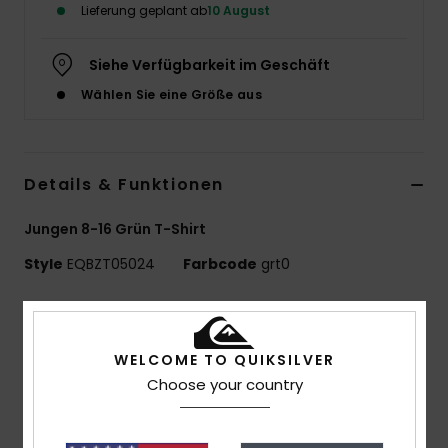
Lieferung geplant ab
10 August
Siehe Verfügbarkeit im Geschäft
Wählen Sie eine Größe aus
Details & Funktionen
Jungen 8-16 Grün T-Shirt
Style
EQBZT05024
Farbcode
grt0
Funktionen
MADE BETTER
WELCOME TO QUIKSILVER
25 % recycelte Baumwolle aus Pre-Consumer-
Choose your country
Textilabfällen
Materialzusammensetzung:
70 % Baumwolle, 30 %