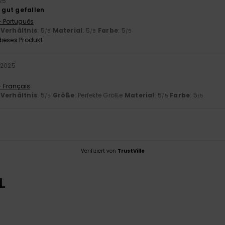
25
r gut gefallen
- Português
-Verhältnis
: 5
Material
: 5
Farbe
: 5
/5
/5
/5
ieses Produkt
 2025
- Français
-Verhältnis
: 5
Größe
: Perfekte Größe
Material
: 5
Farbe
: 5
/5
/5
/5
Verifiziert von
TrustVille
L