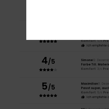
5
/5
Original anzeigen 
Komfort
: 5
Pre
/5
Ich empfehle d
Client anonyme v
5
/5
P, weil mir das Pr
Original anzeigen 
Komfort
: 5
Pre
/5
Ich empfehle d
4
/5
Simone
12. Dezem
Farbe Till. Mater
Komfort
: 3
Pre
/5
5
Maximilian
11. De
/5
Passt super, auc
Komfort
: 5
Pre
/5
Ich empfehle d