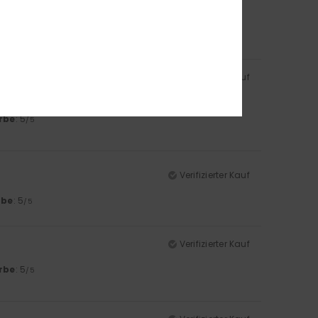
rbe
: 5
/5
Verifizierter Kauf
rbe
: 5
/5
Verifizierter Kauf
rbe
: 5
/5
Verifizierter Kauf
rbe
: 5
/5