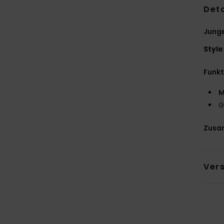
Deta
Jung
Style
Funk
M
G
Zusa
Ver