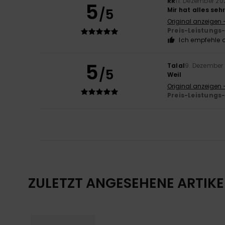
RR
11. Dezember 20
5
/5
Mir hat alles seh
Original anzeigen 
Preis-Leistungs
Ich empfehle d
5
Talal
9. Dezember
/5
Weil
Original anzeigen 
Preis-Leistungs
ZULETZT ANGESEHENE ARTIKE