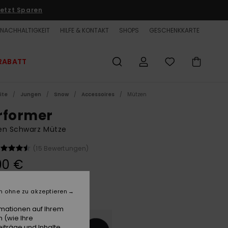
etzt Sparen
NACHHALTIGKEIT
HILFE & KONTAKT
SHOPS
GESCHENKKARTE
RABATT
ite
Jungen
Snow
Accessoires
Mützen
rformer
en Schwarz Mütze
(15 Bewertungen)
00 €
n ohne zu akzeptieren
Dark Grey Heather
e
rmationen auf Ihrem
 (wie Ihre
iträge und Inhalte