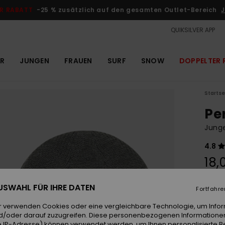
R RABATT
-25 % zusätzlich auf den gesamten Outlet-Bereich
J
QUIKSILVER APP
R
JUNGEN
FRAUEN
SURF
SNOW
DOPPELTER 
Startse
Pe
Jung
4.8
18,
 AUSWAHL FÜR IHRE DATEN
Fortfahre
Farb
r verwenden Cookies oder eine vergleichbare Technologie, um Info
d/oder darauf zuzugreifen. Diese personenbezogenen Informationen
 IP-Adresse) können verwendet werden, um Ihnen personalisierte Be