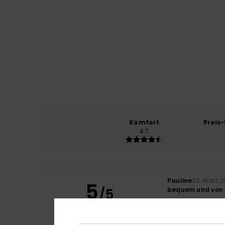
Komfort
Preis
4.7
Pauline
25. März 
5
/5
bequem und von 
Original anzeigen 
Komfort
: 5
Pre
/5
Ich empfehle d