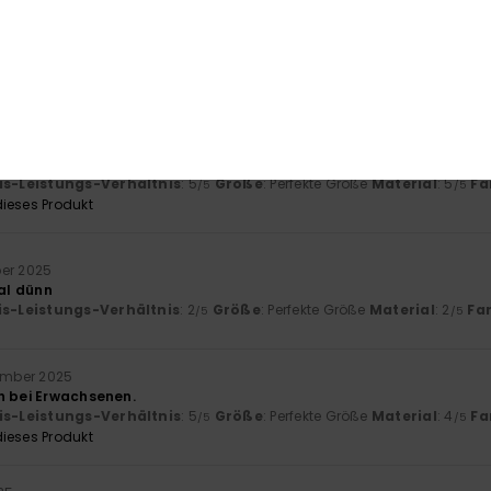
- Castellano
is-Leistungs-Verhältnis
: 5
Größe
: Perfekte Größe
Material
: 5
Fa
/5
/5
ieses Produkt
érifié
21. Januar 2026
odukt gefällt.
- Castellano
is-Leistungs-Verhältnis
: 5
Größe
: Perfekte Größe
Material
: 5
Fa
/5
/5
ieses Produkt
ber 2025
ial dünn
is-Leistungs-Verhältnis
: 2
Größe
: Perfekte Größe
Material
: 2
Fa
/5
/5
zember 2025
h bei Erwachsenen.
is-Leistungs-Verhältnis
: 5
Größe
: Perfekte Größe
Material
: 4
Fa
/5
/5
ieses Produkt