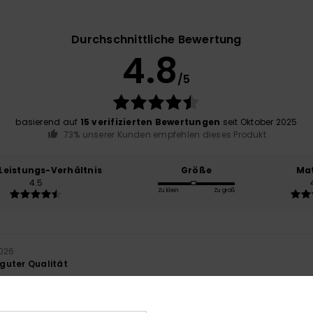
Durchschnittliche Bewertung
4.8
/5
basierend auf
15 verifizierten Bewertungen
seit Oktober 2025
73% unserer Kunden empfehlen dieses Produkt
-Leistungs-Verhältnis
Größe
Mat
4.5
Zu klein
Zu groß
2026
guter Qualität
- Français
is-Leistungs-Verhältnis
: 5
Größe
: Perfekte Größe
Material
: 4
Fa
/5
/5
ieses Produkt