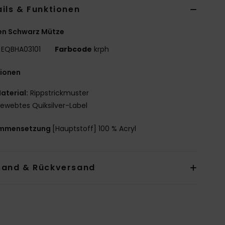
ils & Funktionen
en Schwarz Mütze
EQBHA03101
Farbcode
krph
tionen
aterial:
Rippstrickmuster
ewebtes Quiksilver-Label
mmensetzung
[Hauptstoff] 100 % Acryl
sand & Rückversand