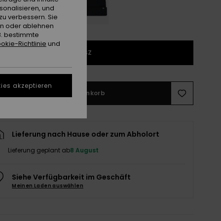
sonalisieren, und
zu verbessern. Sie
en oder ablehnen
B. bestimmte
okie-Richtlinie
und
1SZ
ies akzeptieren
In den Warenkorb
Lieferung nach Hause oder zum Abholort
Lieferung geplant ab
8 August
Siehe Verfügbarkeit im Geschäft
Meinen Laden auswählen