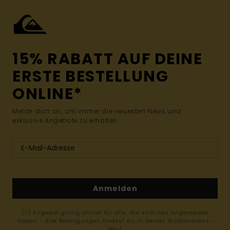
15% RABATT AUF DEINE
ERSTE BESTELLUNG
ONLINE*
Melde dich an, um immer die neuesten News und
exklusive Angebote zu erhalten.
Anmelden
(*) Angebot gültig online für alle, die sich neu angemeldet
haben - Alle Bedingungen findest du in deiner Willkommens-
Mail