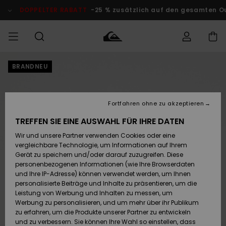
Direkt
zur
DOPPELTER RABATT
-25 % zusätzlich auf den gesamten O
Produktinformation
springen
BRANDNEU
Auf meine
MÄNNER
Kleidung
Kleidung
Shop
Surf Shop
Snow Shop
Outlet
Bestellung
Männer
Männer
Herren
zugreifen
JUNGEN
Fortfahren ohne zu akzeptieren
Accessoires
Accessoires
Brandneu
Versand
Surf Shop
Snow Shop
Outlet
TREFFEN SIE EINE AUSWAHL FÜR IHRE DATEN
FRAUEN
Kinder
Kinder
KINDER
Wir und unsere Partner verwenden Cookies oder eine
Retouren
Schuhe&
Schuhe&
Highlights
vergleichbare Technologie, um Informationen auf Ihrem
Flip-Flops
Flip-Flops
SURF
Gerät zu speichern und/oder darauf zuzugreifen. Diese
Highlights
Snow Shop
Outlet
personenbezogenen Informationen (wie Ihre Browserdaten
Bezahlung
Damen
Frauen
und Ihre IP-Adresse) können verwendet werden, um Ihnen
Snow
SNOW
personalisierte Beiträge und Inhalte zu präsentieren, um die
Surf
Surf
Geschenkkarte
Leistung von Werbung und Inhalten zu messen, um
Community
Werbung zu personalisieren, und um mehr über ihr Publikum
Highlights
DOPPELTER
zu erfahren, um die Produkte unserer Partner zu entwickeln
RABATT
Quiksilver
Snow
Snow
und zu verbessern. Sie können Ihre Wahl so einstellen, dass