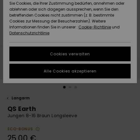
Freedom
Sie Cookies, die Ihrer Zustimmung bedürfen, annehmen oder
Community
ablehnen oder sich dagegen aussprechen, wenn Sie den
HILFE & KONTAKT
betreffenden Cookies nicht zustimmen (z. B. bestimmte
Datenschutz
Brandneu
Brandneu
Cookies zur Messung der Besucherzahlen). Weitere
Informationen finden Sie in unserer :
Cookie-Richtlinie
und
NACHHALTIGKEIT
Datenschutzrichtlinie
Größenführer
Highlights
Highlights
SHOPS
Starten Sie eine
Cookies verwalten
Unterhaltung,
QUIKSILVER APP
um die
schnellste
Alle Cookies akzeptieren
Antwort auf Ihre
WUNSCHLISTE
Frage zu
erhalten.
Langarm
Unterhaltung
starten
QS Earth
Finden Sie
Jungen 8-16 Braun Longsleeve
Antworten auf
die häufigsten
ECO-BONUS
Fragen sowie
25,00 €
unser