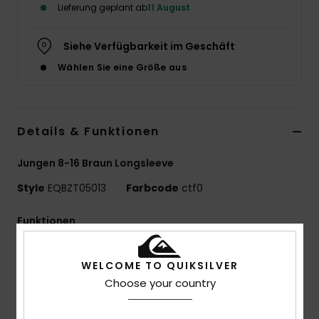
Lieferung geplant ab
11 August
Siehe Verfügbarkeit im Geschäft
Wählen Sie eine Größe aus
Details & Funktionen
Jungen 8-16 Braun Longsleeve
Style
EQBZT05013
Farbcode
ctf0
Funktionen
MADE BETTER
WELCOME TO QUIKSILVER
25 % recycelte Baumwolle aus Pre-Consumer-
Choose your country
Textilabfällen
Materialzusammensetzung:
70 % Baumwolle, 30 %