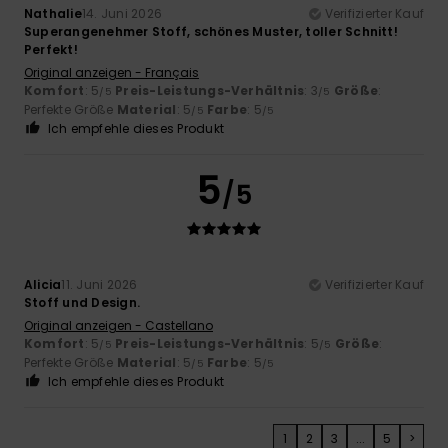
Nathalie
14. Juni 2026
Verifizierter Kauf
Superangenehmer Stoff, schönes Muster, toller Schnitt!
Perfekt!
Original anzeigen - Français
Komfort
: 5
Preis-Leistungs-Verhältnis
: 3
Größe
:
/5
/5
Perfekte Größe
Material
: 5
Farbe
: 5
/5
/5
Ich empfehle dieses Produkt
5
/5
Alicia
11. Juni 2026
Verifizierter Kauf
Stoff und Design.
Original anzeigen - Castellano
Komfort
: 5
Preis-Leistungs-Verhältnis
: 5
Größe
:
/5
/5
Perfekte Größe
Material
: 5
Farbe
: 5
/5
/5
Ich empfehle dieses Produkt
1
2
3
...
5
>