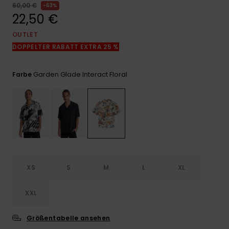
Kontaktformular.
60,00 €
63%
22,50 €
FAQ
ansehen
OUTLET
DOPPELTER RABATT EXTRA 25 %
Garden Glade Interact Floral
Farbe
XS
S
M
L
XL
XXL
Größentabelle ansehen