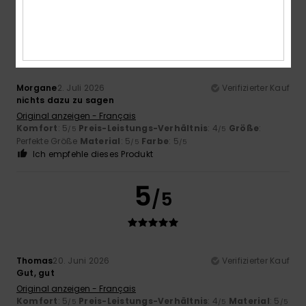
5
/5
Morgane
2. Juli 2026
Verifizierter Kauf
nichts dazu zu sagen
Original anzeigen - Français
Komfort
: 5
Preis-Leistungs-Verhältnis
: 4
Größe
:
/5
/5
Perfekte Größe
Material
: 5
Farbe
: 5
/5
/5
Ich empfehle dieses Produkt
5
/5
Thomas
20. Juni 2026
Verifizierter Kauf
Gut, gut
Original anzeigen - Français
Komfort
: 5
Preis-Leistungs-Verhältnis
: 4
Material
: 5
/5
/5
/5