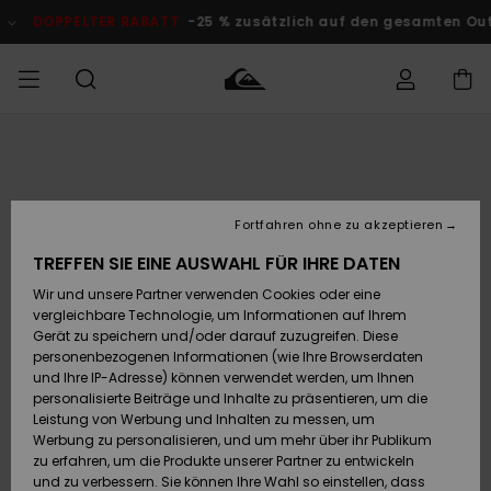
Direkt
zur
DOPPELTER RABATT
-25 % zusätzlich auf den gesamten O
Produktinformation
springen
Auf meine
MÄNNER
Kleidung
Kleidung
Shop
Surf Shop
Snow Shop
Outlet
Bestellung
Männer
Männer
Herren
zugreifen
JUNGEN
Fortfahren ohne zu akzeptieren
Accessoires
Accessoires
Brandneu
Versand
Surf Shop
Snow Shop
Outlet
TREFFEN SIE EINE AUSWAHL FÜR IHRE DATEN
FRAUEN
Kinder
Kinder
KINDER
Wir und unsere Partner verwenden Cookies oder eine
Retouren
Schuhe&
Schuhe&
Highlights
vergleichbare Technologie, um Informationen auf Ihrem
Flip-Flops
Flip-Flops
SURF
Gerät zu speichern und/oder darauf zuzugreifen. Diese
Highlights
Snow Shop
Outlet
personenbezogenen Informationen (wie Ihre Browserdaten
Bezahlung
Damen
Frauen
und Ihre IP-Adresse) können verwendet werden, um Ihnen
Snow
SNOW
personalisierte Beiträge und Inhalte zu präsentieren, um die
Surf
Surf
Geschenkkarte
Leistung von Werbung und Inhalten zu messen, um
Community
Werbung zu personalisieren, und um mehr über ihr Publikum
Highlights
DOPPELTER
zu erfahren, um die Produkte unserer Partner zu entwickeln
RABATT
Quiksilver
Snow
Snow
und zu verbessern. Sie können Ihre Wahl so einstellen, dass