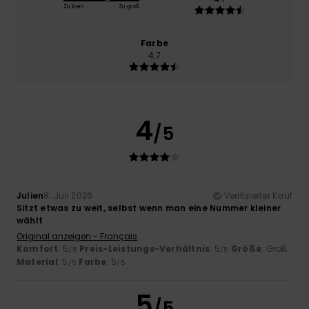
Zu klein
Zu groß
Farbe
4.7
4
/5
Julien
8. Juli 2026
Verifizierter Kauf
Sitzt etwas zu weit, selbst wenn man eine Nummer kleiner
wählt
Original anzeigen - Français
Komfort
: 5
Preis-Leistungs-Verhältnis
: 5
Größe
: Groß
/5
/5
Material
: 5
Farbe
: 5
/5
/5
5
/5