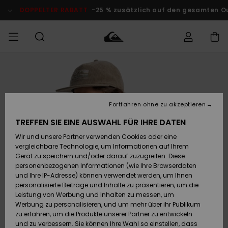
Direkt
zur
DOPPELTER RABATT
-25 % zusätzlich auf den gesamten O
Produktinformation
springen
Auf meine
MÄNNER
Kleidung
Kleidung
Shop
Surf Shop
Snow Shop
Outlet
Bestellung
Männer
Männer
Herren
zugreifen
JUNGEN
Fortfahren ohne zu akzeptieren
Accessoires
Accessoires
Brandneu
Versand
Surf Shop
Snow Shop
Outlet
TREFFEN SIE EINE AUSWAHL FÜR IHRE DATEN
FRAUEN
Kinder
Kinder
KINDER
Wir und unsere Partner verwenden Cookies oder eine
Retouren
Schuhe&
Schuhe&
Highlights
vergleichbare Technologie, um Informationen auf Ihrem
Flip-Flops
Flip-Flops
SURF
Gerät zu speichern und/oder darauf zuzugreifen. Diese
Highlights
Snow Shop
Outlet
personenbezogenen Informationen (wie Ihre Browserdaten
Bezahlung
Damen
Frauen
und Ihre IP-Adresse) können verwendet werden, um Ihnen
Snow
SNOW
personalisierte Beiträge und Inhalte zu präsentieren, um die
Surf
Surf
Geschenkkarte
Leistung von Werbung und Inhalten zu messen, um
Community
Werbung zu personalisieren, und um mehr über ihr Publikum
Highlights
DOPPELTER
zu erfahren, um die Produkte unserer Partner zu entwickeln
RABATT
Quiksilver
Snow
Snow
und zu verbessern. Sie können Ihre Wahl so einstellen, dass