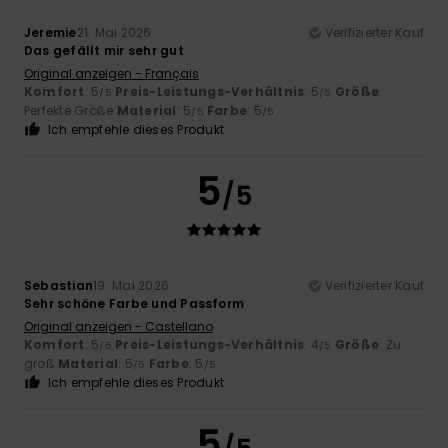
Jeremie
21. Mai 2026
Verifizierter Kauf
Das gefällt mir sehr gut
Original anzeigen - Français
Komfort
: 5
Preis-Leistungs-Verhältnis
: 5
Größe
:
/5
/5
Perfekte Größe
Material
: 5
Farbe
: 5
/5
/5
Ich empfehle dieses Produkt
5
/5
Sebastian
19. Mai 2026
Verifizierter Kauf
Sehr schöne Farbe und Passform
Original anzeigen - Castellano
Komfort
: 5
Preis-Leistungs-Verhältnis
: 4
Größe
: Zu
/5
/5
groß
Material
: 5
Farbe
: 5
/5
/5
Ich empfehle dieses Produkt
5