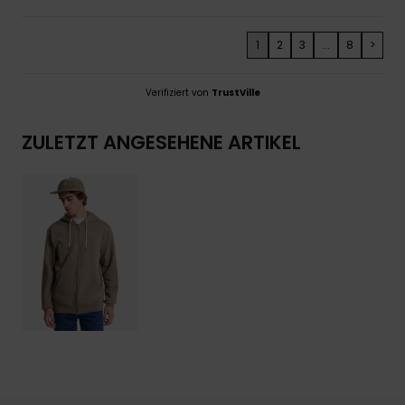
1
2
3
...
8
>
Verifiziert von
TrustVille
ZULETZT ANGESEHENE ARTIKEL