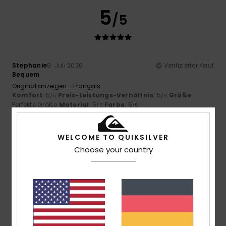
5
/5
Stephanie
9. Juli 2026
Verifizierter Kauf
Bequem
Original anzeigen - Français
Komfort
: 5
Preis-Leistungs-Verhältnis
: 5
Größe
:
/5
/5
Perfekte Größe
Material
: 5
Farbe
: 5
/5
/5
Ich empfehle dieses Produkt
5
WELCOME TO QUIKSILVER
/5
Choose your country
Stephane
6. Juli 2026
Verifizierter Kauf
Ein sehr schönes Produkt
Original anzeigen - Français
Komfort
: 4
Preis-Leistungs-Verhältnis
: 5
Größe
: Groß
/5
/5