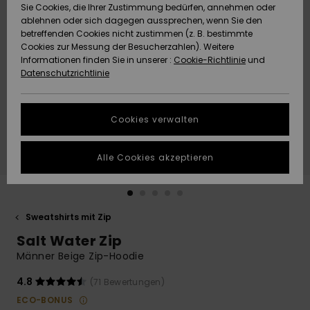
Freedom
Sie Cookies, die Ihrer Zustimmung bedürfen, annehmen oder
Community
ablehnen oder sich dagegen aussprechen, wenn Sie den
HILFE & KONTAKT
betreffenden Cookies nicht zustimmen (z. B. bestimmte
Datenschutz
Brandneu
Brandneu
Cookies zur Messung der Besucherzahlen). Weitere
Informationen finden Sie in unserer :
Cookie-Richtlinie
und
NACHHALTIGKEIT
Datenschutzrichtlinie
Größenführer
Highlights
Highlights
SHOPS
Starten Sie eine
Cookies verwalten
Unterhaltung,
QUIKSILVER APP
um die
schnellste
Alle Cookies akzeptieren
Antwort auf Ihre
WUNSCHLISTE
Frage zu
erhalten.
Sweatshirts mit Zip
Unterhaltung
starten
Salt Water Zip
Finden Sie
Männer Beige Zip-Hoodie
Antworten auf
die häufigsten
4.8
(71 Bewertungen)
Fragen sowie
ECO-BONUS
unser