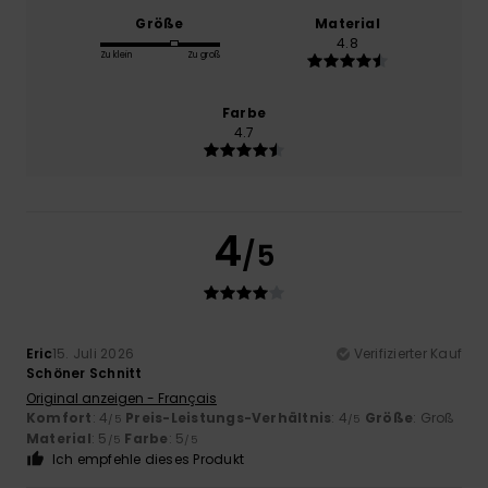
Größe
Material
4.8
Zu klein
Zu groß
Farbe
4.7
4
/5
Eric
15. Juli 2026
Verifizierter Kauf
Schöner Schnitt
Original anzeigen - Français
Komfort
: 4
Preis-Leistungs-Verhältnis
: 4
Größe
: Groß
/5
/5
Material
: 5
Farbe
: 5
/5
/5
Ich empfehle dieses Produkt