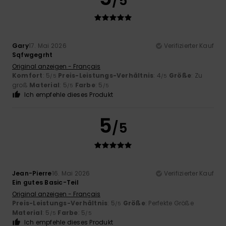
/5
Gary
17. Mai 2026
Verifizierter Kauf
Sqfwgegrht
Original anzeigen - Français
Komfort
: 5
Preis-Leistungs-Verhältnis
: 4
Größe
: Zu
/5
/5
groß
Material
: 5
Farbe
: 5
/5
/5
Ich empfehle dieses Produkt
5
/5
Jean-Pierre
16. Mai 2026
Verifizierter Kauf
Ein gutes Basic-Teil
Original anzeigen - Français
Preis-Leistungs-Verhältnis
: 5
Größe
: Perfekte Größe
/5
Material
: 5
Farbe
: 5
/5
/5
Ich empfehle dieses Produkt