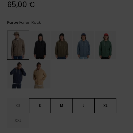
Kontaktformular.
65,00 €
FAQ
ansehen
Fallen Rock
Farbe
XS
S
M
L
XL
XXL