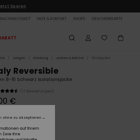
etzt Sparen
NACHHALTIGKEIT
HILFE & KONTAKT
SHOPS
GESCHENKKARTE
RABATT
ite
Jungen
Kleidung
Jacken & Mäntel
Windjacken
aly Reversible
n 8-16 Schwarz Isolationsjacke
(17 Bewertungen)
00 €
LTER RABATT EXTRA 25 %
n ohne zu akzeptieren
Dark Navy
e
rmationen auf Ihrem
 (wie Ihre
iträge und Inhalte