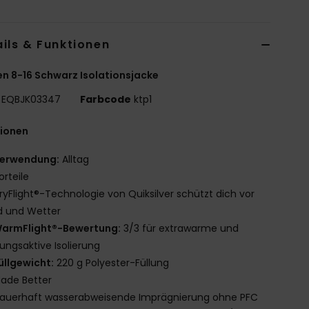
ils & Funktionen
n 8-16 Schwarz Isolationsjacke
EQBJK03347
Farbcode
ktp1
tionen
erwendung:
Alltag
orteile
ryFlight®-Technologie von Quiksilver schützt dich vor
d und Wetter
armFlight®-Bewertung:
3/3 für extrawarme und
ngsaktive Isolierung
üllgewicht:
220 g Polyester-Füllung
ade Better
auerhaft wasserabweisende Imprägnierung ohne PFC