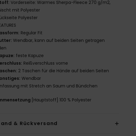
toff:
Vorderseite: Warmes Sherpa-Fleece 270 g/m2,
scht mit Polyester
ückseite Polyester
EATURES
assform:
Regular Fit
utter:
Wendbar, kann auf beiden Seiten getragen
den
apuze:
feste Kapuze
erschluss:
Reißverschluss vorne
aschen:
2 Taschen für die Hände auf beiden Seiten
onstiges:
Wendbar
infassung mit Stretch an Saum und Bündchen
mmensetzung
[Hauptstoff] 100 % Polyester
sand & Rückversand