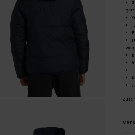
S
gemi
R
F
P
F
wer
K
V
T
S
E
Zusa
Ver