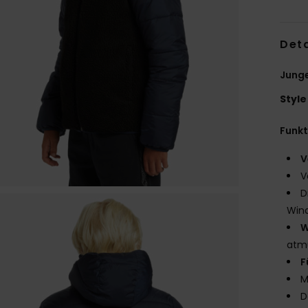
Deta
Junge
Style
Funk
V
V
D
Win
W
atmu
F
M
D