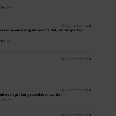
rbe
: 3
/5
Verifizierter Kauf
e Farbe ein wenig unterscheidet, ist das perfekt.
rbe
: 5
/5
Verifizierter Kauf
/5
Verifizierter Kauf
ich noch größer geschrieben werden.
rbe
: 5
/5
Verifizierter Kauf