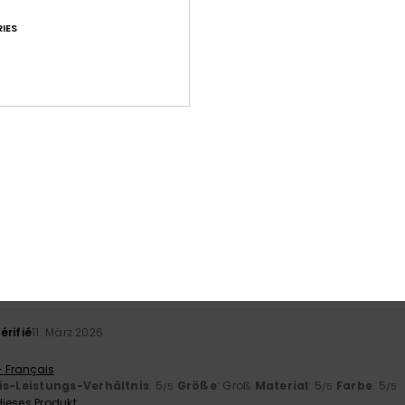
IES
Durchschnittliche Bewertung
4.6
/5
basierend auf
17 verifizierten Bewertungen
seit September 2025
71% unserer Kunden empfehlen dieses Produkt
-Leistungs-Verhältnis
Größe
Mat
4.4
Zu klein
Zu groß
érifié
11. März 2026
- Français
is-Leistungs-Verhältnis
: 5
Größe
: Groß
Material
: 5
Farbe
: 5
/5
/5
/5
ieses Produkt