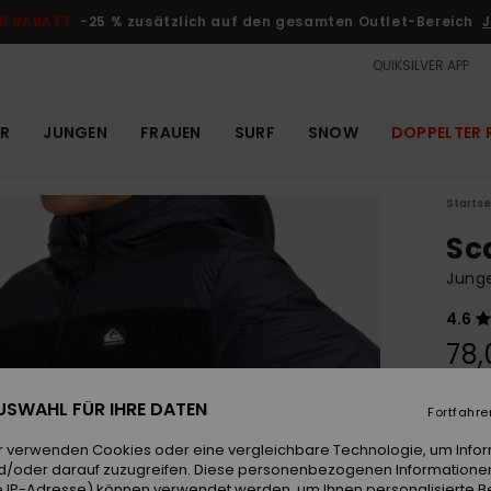
R RABATT
-25 % zusätzlich auf den gesamten Outlet-Bereich
J
QUIKSILVER APP
R
JUNGEN
FRAUEN
SURF
SNOW
DOPPELTER 
Startse
Sc
Junge
4.6
78,
DOPPE
 AUSWAHL FÜR IHRE DATEN
Fortfahre
Farb
r verwenden Cookies oder eine vergleichbare Technologie, um Info
d/oder darauf zuzugreifen. Diese personenbezogenen Informationen
 IP-Adresse) können verwendet werden, um Ihnen personalisierte Be