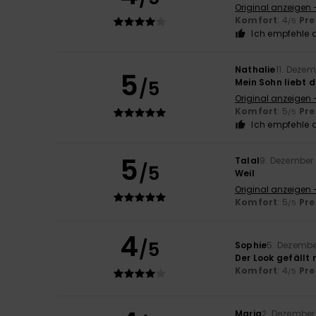
Original anzeigen 
Komfort
: 4
Pre
/5
Ich empfehle d
Nathalie
11. Deze
5
/5
Mein Sohn liebt d
Original anzeigen 
Komfort
: 5
Pre
/5
Ich empfehle d
5
Talal
9. Dezember
/5
Weil
Original anzeigen 
Komfort
: 5
Pre
/5
4
/5
Sophie
5. Dezembe
Der Look gefällt
Komfort
: 4
Pre
/5
Maria
2. Dezember