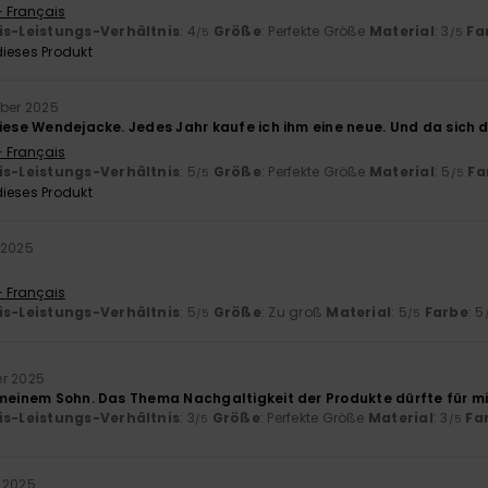
- Français
is-Leistungs-Verhältnis
: 4
Größe
: Perfekte Größe
Material
: 3
Fa
/5
/5
ieses Produkt
mber 2025
iese Wendejacke. Jedes Jahr kaufe ich ihm eine neue. Und da sich di
- Français
is-Leistungs-Verhältnis
: 5
Größe
: Perfekte Größe
Material
: 5
Fa
/5
/5
ieses Produkt
 2025
- Français
is-Leistungs-Verhältnis
: 5
Größe
: Zu groß
Material
: 5
Farbe
: 5
/5
/5
r 2025
 meinem Sohn. Das Thema Nachgaltigkeit der Produkte dürfte für m
is-Leistungs-Verhältnis
: 3
Größe
: Perfekte Größe
Material
: 3
Fa
/5
/5
 2025