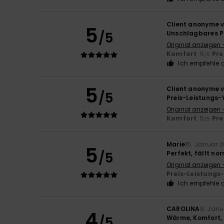
Client anonyme v
5
/5
Unschlagbares Pr
Original anzeigen 
Komfort
: 5
Pre
/5
Ich empfehle d
5
Client anonyme v
/5
Preis-Leistungs-
Original anzeigen 
Komfort
: 5
Pre
/5
Marie
15. Januar 
5
/5
Perfekt, fällt no
Original anzeigen 
Preis-Leistungs
Ich empfehle d
CAROLINA
8. Janu
4
/5
Wärme, Komfort, 