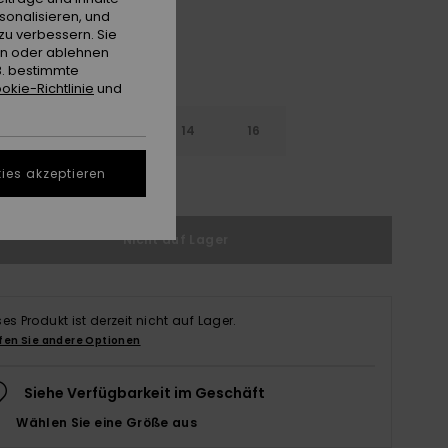
sonalisieren, und
zu verbessern. Sie
en oder ablehnen
B. bestimmte
okie-Richtlinie
und
10
12
14
16
ies akzeptieren
ößentabelle ansehen
Nicht auf Lager
ses Produkt ist derzeit nicht auf Lager.
fen Sie andere Optionen
Siehe Verfügbarkeit im Geschäft
Wählen Sie eine Größe aus