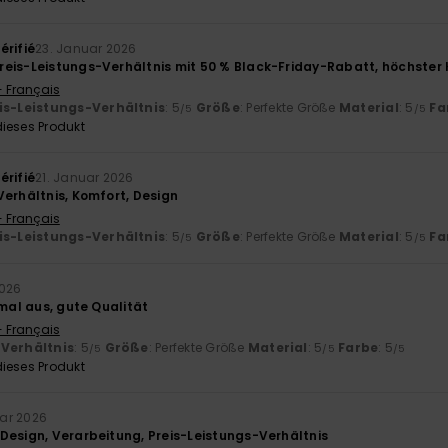
érifié
23. Januar 2026
eis-Leistungs-Verhältnis mit 50 % Black-Friday-Rabatt, höchster K
- Français
is-Leistungs-Verhältnis
: 5
Größe
: Perfekte Größe
Material
: 5
Fa
/5
/5
ieses Produkt
érifié
21. Januar 2026
Verhältnis, Komfort, Design
- Français
is-Leistungs-Verhältnis
: 5
Größe
: Perfekte Größe
Material
: 5
Fa
/5
/5
2026
rmal aus, gute Qualität
- Français
-Verhältnis
: 5
Größe
: Perfekte Größe
Material
: 5
Farbe
: 5
/5
/5
/5
ieses Produkt
ar 2026
Design, Verarbeitung, Preis-Leistungs-Verhältnis