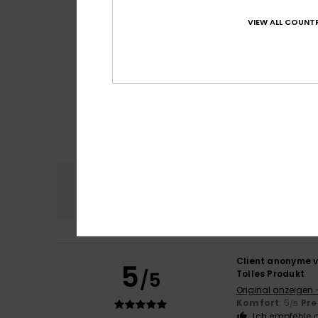
VIEW ALL COUNTR
Komfort
Preis
4.7
Client anonyme v
5
/5
Tolles Produkt
Original anzeigen 
Komfort
: 5
Pre
/5
Ich empfehle d