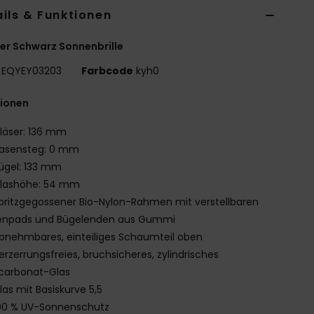
ils & Funktionen
r Schwarz Sonnenbrille
EQYEY03203
Farbcode
kyh0
tionen
läser: 136 mm
asensteg: 0 mm
ügel: 133 mm
lashöhe: 54 mm
pritzgegossener Bio-Nylon-Rahmen mit verstellbaren
enpads und Bügelenden aus Gummi
bnehmbares, einteiliges Schaumteil oben
erzerrungsfreies, bruchsicheres, zylindrisches
ycarbonat-Glas
las mit Basiskurve 5,5
00 % UV-Sonnenschutz