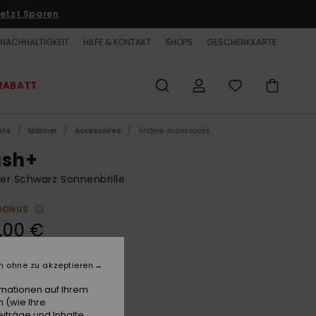
etzt Sparen
NACHHALTIGKEIT
HILFE & KONTAKT
SHOPS
GESCHENKKARTE
RABATT
ite
Männer
Accessoires
Andere Accessoires
ash+
r Schwarz Sonnenbrille
BONUS
,00 €
n ohne zu akzeptieren
Black/ml Red
e
rmationen auf Ihrem
 (wie Ihre
iträge und Inhalte