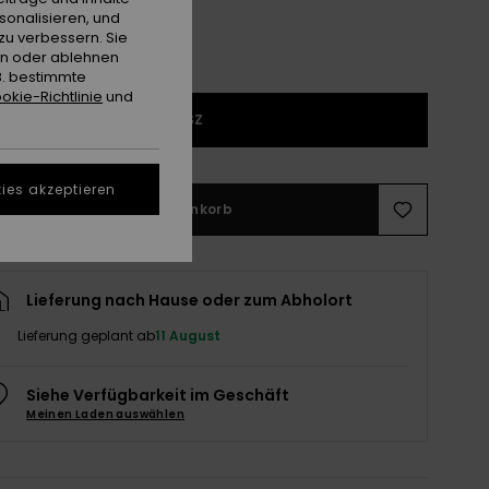
sonalisieren, und
zu verbessern. Sie
en oder ablehnen
B. bestimmte
okie-Richtlinie
und
1SZ
ies akzeptieren
In den Warenkorb
Lieferung nach Hause oder zum Abholort
Lieferung geplant ab
11 August
Siehe Verfügbarkeit im Geschäft
Meinen Laden auswählen