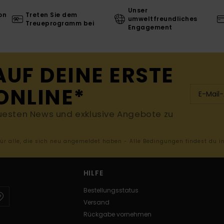
Unser
on
Treten Sie dem
umweltfreundliches
Treueprogramm bei
Engagement
AUF DEINE ERSTE
ONLINE*
uesten News und exklusive Angebote zu
 für alle, die sich neu angemeldet haben - Alle Bedingungen findest du 
HILFE
Bestellungsstatus
Versand
Rückgabe vornehmen