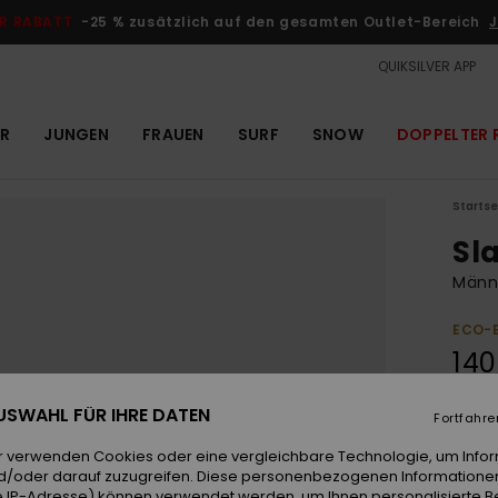
R RABATT
-25 % zusätzlich auf den gesamten Outlet-Bereich
J
QUIKSILVER APP
R
JUNGEN
FRAUEN
SURF
SNOW
DOPPELTER 
Startse
Sl
Männe
ECO-
140
 AUSWAHL FÜR IHRE DATEN
Fortfahre
Farb
r verwenden Cookies oder eine vergleichbare Technologie, um Info
d/oder darauf zuzugreifen. Diese personenbezogenen Informationen
 IP-Adresse) können verwendet werden, um Ihnen personalisierte Be