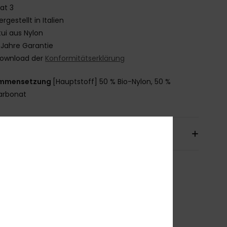
at 3
ergestellt in Italien
tui aus Nylon
 Jahre Garantie
ownload der
Konformitätserklärung
mmensetzung
[Hauptstoff] 50 % Bio-Nylon, 50 %
arbonat
sand & Rückversand