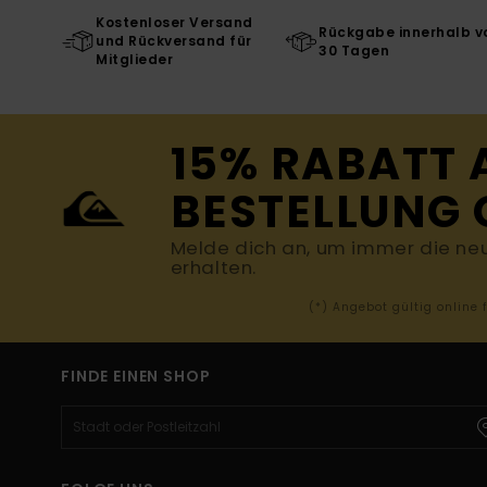
Kostenloser Versand
Rückgabe innerhalb v
und Rückversand für
30 Tagen
Mitglieder
15% RABATT 
BESTELLUNG 
Melde dich an, um immer die ne
erhalten.
(*) Angebot gültig online
FINDE EINEN SHOP