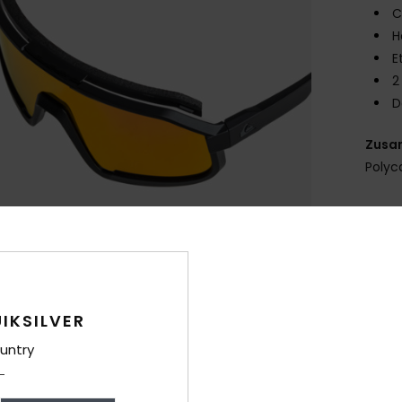
C
H
E
2
D
Zusa
Polyc
Ver
IKSILVER
untry