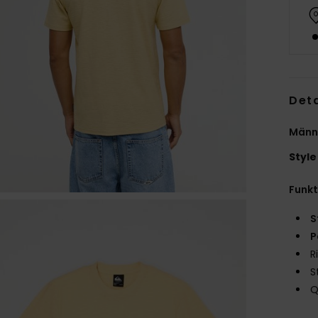
Deta
Männe
Style
Funk
S
P
R
S
Q