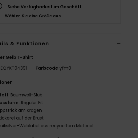
Siehe Verfügbarkeit im Geschäft
Wählen Sie eine Größe aus
ils & Funktionen
r Gelb T-Shirt
EQYKT04391
Farbcode
yfm0
tionen
toff:
Baumwoll-Slub
assform:
Regular Fit
ippstrick am Kragen
tickerei auf der Brust
uiksilver-Weblabel aus recyceltem Material