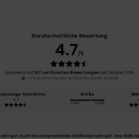
Durchschnittliche Bewertung
4.7
/5
basierend auf
107 verifizierten Bewertungen
seit Oktober 2025
70% unserer Kunden empfehlen dieses Produkt
-Leistungs-Verhältnis
Größe
Mat
4.7
Zu klein
Zu groß
 sehr gut. Auch die entsprechende Größe war sehr gut. Das Gelb hä