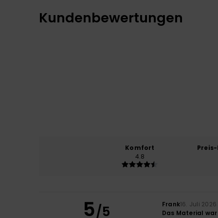
Kundenbewertungen
Komfort
Preis
4.8
5
Frank
16. Juli 2026
/5
Das Material war