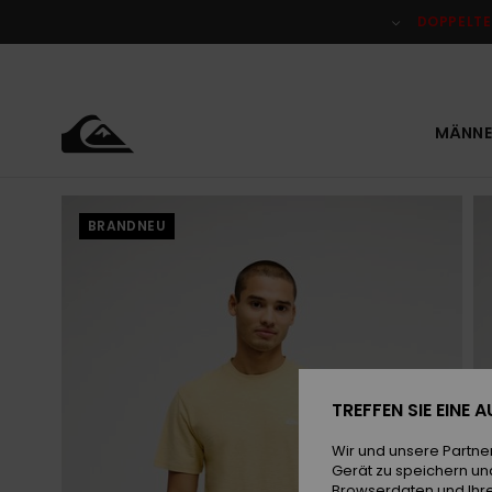
Direkt
zur
DOPPELTE
Produktinformation
springen
MÄNNE
BRANDNEU
TREFFEN SIE EINE
Wir und unsere Partne
Gerät zu speichern un
Browserdaten und Ihre