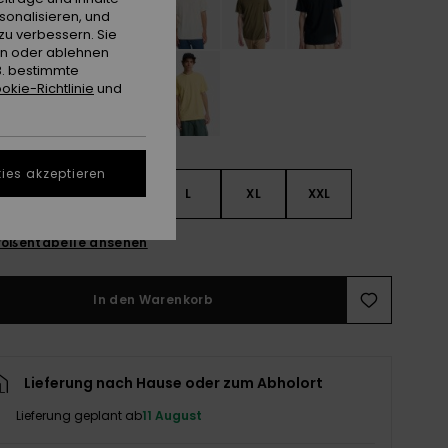
sonalisieren, und
zu verbessern. Sie
en oder ablehnen
B. bestimmte
okie-Richtlinie
und
ies akzeptieren
S
S
M
L
XL
XXL
ößentabelle ansehen
In den Warenkorb
Lieferung nach Hause oder zum Abholort
Lieferung geplant ab
11 August