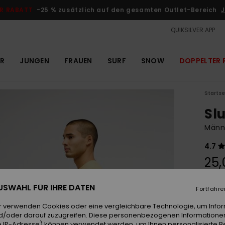
R RABATT
-25 % zusätzlich auf den gesamten Outlet-Bereich
J
QUIKSILVER APP
R
JUNGEN
FRAUEN
SURF
SNOW
DOPPELTER 
Startse
Sl
Männe
4.7
25,
 AUSWAHL FÜR IHRE DATEN
Fortfahre
Farb
r verwenden Cookies oder eine vergleichbare Technologie, um Info
d/oder darauf zuzugreifen. Diese personenbezogenen Informationen
 IP-Adresse) können verwendet werden, um Ihnen personalisierte Be