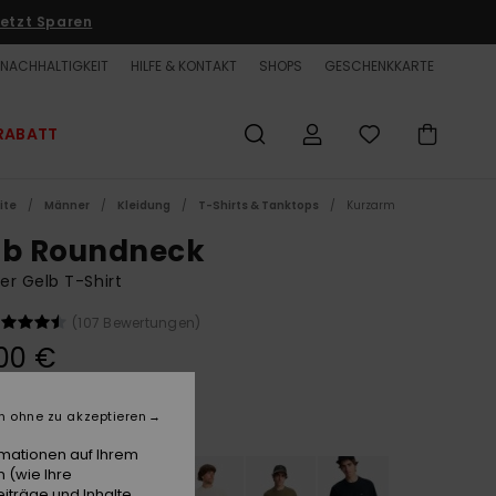
etzt Sparen
NACHHALTIGKEIT
HILFE & KONTAKT
SHOPS
GESCHENKKARTE
RABATT
ite
Männer
Kleidung
T-Shirts & Tanktops
Kurzarm
ub Roundneck
r Gelb T-Shirt
(107 Bewertungen)
00 €
n ohne zu akzeptieren
Straw
e
rmationen auf Ihrem
 (wie Ihre
iträge und Inhalte