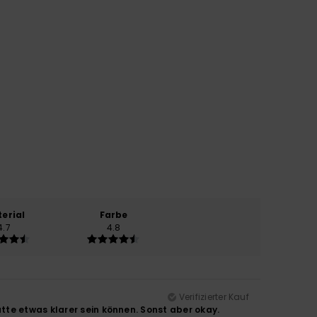
erial
Farbe
4.7
4.8
Verifizierter Kauf
tte etwas klarer sein können. Sonst aber okay.