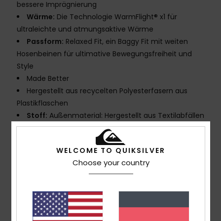
bessere Imprägnierung
Wärme:
Die Technologie WarmFlight® x1 für
ultraleichte und atmungsaktive Wärme
Passform:
Relaxed Fit, ein Baggy Fit mit weiten
Hosenbeinen für ultimative Bewegungsfreiheit und
Style
Made Better
Hergestellt aus recycelten Polyesterfasern aus
Plastikflaschen
Stoff:
Außenmaterial: Hergestellt aus Textilabfällen
Recyceltes Polyester
PFC-frei: Langlebige wasserabweisende Behandlung
WELCOME TO QUIKSILVER
FEATURES
Choose your country
Nähte:
Nahtverklebung an kritischen Stellen
Futter:
Leichtes Taft mit gebürstetem Trikot-Stoff
für Wärme und Atmungsaktivität
Taille/Bund:
Verstellbarer Bund mit Kordelzug
Taschen:
2 Handwärmetaschen mit Reißverschluss