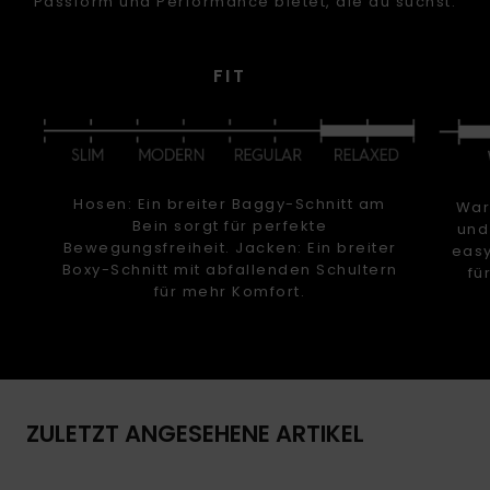
Passform und Performance bietet, die du suchst.
FIT
Hosen: Ein breiter Baggy-Schnitt am
Warm
Bein sorgt für perfekte
und
Bewegungsfreiheit. Jacken: Ein breiter
easy
Boxy-Schnitt mit abfallenden Schultern
fü
für mehr Komfort.
ZULETZT ANGESEHENE ARTIKEL