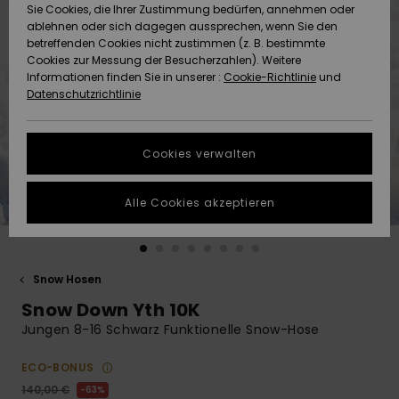
Freedom
Sie Cookies, die Ihrer Zustimmung bedürfen, annehmen oder
Community
ablehnen oder sich dagegen aussprechen, wenn Sie den
HILFE & KONTAKT
betreffenden Cookies nicht zustimmen (z. B. bestimmte
Datenschutz
Brandneu
Brandneu
Cookies zur Messung der Besucherzahlen). Weitere
Informationen finden Sie in unserer :
Cookie-Richtlinie
und
NACHHALTIGKEIT
Datenschutzrichtlinie
Größenführer
Highlights
Highlights
SHOPS
Starten Sie eine
Cookies verwalten
Unterhaltung,
QUIKSILVER APP
um die
schnellste
Alle Cookies akzeptieren
Antwort auf Ihre
WUNSCHLISTE
Frage zu
erhalten.
Snow Hosen
Unterhaltung
starten
Snow Down Yth 10K
Finden Sie
Jungen 8-16 Schwarz Funktionelle Snow-Hose
Antworten auf
die häufigsten
ECO-BONUS
Fragen sowie
unser
140,00 €
63%