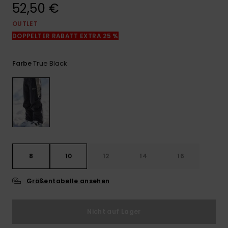
Kontaktformular.
52,50 €
FAQ
OUTLET
ansehen
DOPPELTER RABATT EXTRA 25 %
True Black
Farbe
8
10
12
14
16
Größentabelle ansehen
Nicht auf Lager