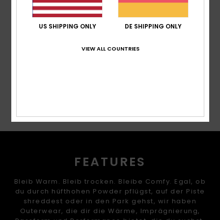
Gesäßtasche mit Reißverschluss
Belüftung:
Mit Mesh gefütterte Belüftung
US SHIPPING ONLY
DE SHIPPING ONLY
Saum:
Elastische Bündchen unten
VIEW ALL COUNTRIES
Zusammensetzung
[Hauptstoff] 100 % recyceltes
Polyester
Versand & Rückversand
FEATURES
Bleib Warm. Bleib trocken. Bleibe Comfy. Egal, ob
du durch hüfthohen Powder pflügst, auf der Piste
shreddest oder in den Park gehst, wir haben
Outerwear, die dir die Wärme, Imprägnierung,