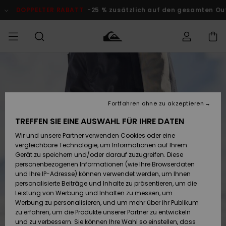
Direkt
zur
DOPPELTER RABATT
-25 % zusätzlich auf den gesamten Outlet-
Produktinformation
springen
Auf meine
MÄNNER
Kleidung
Kleidung
Shop
Surf Shop
Snow Shop
Outlet
Bestellung
Männer
Männer
Herren
zugreifen
JUNGEN
Fortfahren ohne zu akzeptieren
Accessoires
Accessoires
Brandneu
Versand
Surf Shop
Snow Shop
Outlet
TREFFEN SIE EINE AUSWAHL FÜR IHRE DATEN
FRAUEN
Kinder
Kinder
KINDER
Wir und unsere Partner verwenden Cookies oder eine
Retouren
Schuhe&
Schuhe&
Highlights
vergleichbare Technologie, um Informationen auf Ihrem
Flip-Flops
Flip-Flops
SURF
Gerät zu speichern und/oder darauf zuzugreifen. Diese
Highlights
Snow Shop
Outlet
personenbezogenen Informationen (wie Ihre Browserdaten
Bezahlung
Damen
Frauen
und Ihre IP-Adresse) können verwendet werden, um Ihnen
Snow
SNOW
personalisierte Beiträge und Inhalte zu präsentieren, um die
Surf
Surf
Geschenkkarte
Leistung von Werbung und Inhalten zu messen, um
Community
Werbung zu personalisieren, und um mehr über ihr Publikum
Highlights
DOPPELTER
zu erfahren, um die Produkte unserer Partner zu entwickeln
RABATT
Quiksilver
Snow
Snow
und zu verbessern. Sie können Ihre Wahl so einstellen, dass