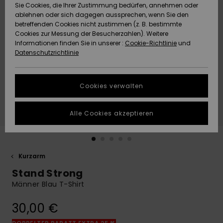
Freedom
Sie Cookies, die Ihrer Zustimmung bedürfen, annehmen oder
Community
ablehnen oder sich dagegen aussprechen, wenn Sie den
HILFE & KONTAKT
betreffenden Cookies nicht zustimmen (z. B. bestimmte
Datenschutz
Brandneu
Brandneu
Cookies zur Messung der Besucherzahlen). Weitere
Informationen finden Sie in unserer :
Cookie-Richtlinie
und
NACHHALTIGKEIT
Datenschutzrichtlinie
Größenführer
Highlights
Highlights
SHOPS
Starten Sie eine
Cookies verwalten
Unterhaltung,
QUIKSILVER APP
um die
schnellste
Alle Cookies akzeptieren
Antwort auf Ihre
WUNSCHLISTE
Frage zu
erhalten.
Kurzarm
Unterhaltung
starten
Stand Strong
Finden Sie
Männer Blau T-Shirt
Antworten auf
die häufigsten
30,00 €
Fragen sowie
unser