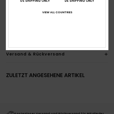
US SHIPPING ONLY
DE SHIPPING ONLY
Hals:
Rundhalsausschnitt
Ärmel:
kurzärmlig
VIEW ALL COUNTRIES
Logo:
Weicher Siebdruck
Gewebtes Quiksilver-Label in der Seitennaht
Zusammensetzung
[Hauptstoff] 100 % Baumwolle
Versand & Rückversand
ZULETZT ANGESEHENE ARTIKEL
Kostenloser Versand und Rückversand für Mitglieder