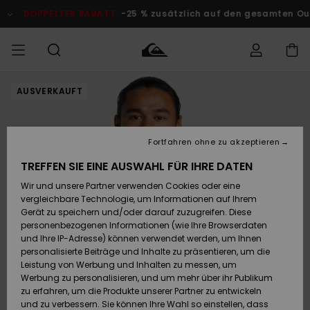
Direkt
zur
DOPPELTER RABATT
-25 % zusätzlich auf den gesamten Outle
Produktinformation
springen
AUSVERKAUFT
Auf meine
MÄNNER
Kleidung
Kleidung
Shop
Surf Shop
Snow Shop
Outlet
Bestellung
Männer
Männer
Herren
zugreifen
JUNGEN
Fortfahren ohne zu akzeptieren
Accessoires
Accessoires
Brandneu
Versand
Surf Shop
Snow Shop
Outlet
TREFFEN SIE EINE AUSWAHL FÜR IHRE DATEN
FRAUEN
Kinder
Kinder
KINDER
Wir und unsere Partner verwenden Cookies oder eine
Retouren
Schuhe&
Schuhe&
Highlights
vergleichbare Technologie, um Informationen auf Ihrem
Flip-Flops
Flip-Flops
SURF
Gerät zu speichern und/oder darauf zuzugreifen. Diese
Highlights
Snow Shop
Outlet
personenbezogenen Informationen (wie Ihre Browserdaten
Bezahlung
Damen
Frauen
und Ihre IP-Adresse) können verwendet werden, um Ihnen
Snow
SNOW
personalisierte Beiträge und Inhalte zu präsentieren, um die
Surf
Surf
Geschenkkarte
Leistung von Werbung und Inhalten zu messen, um
Community
Werbung zu personalisieren, und um mehr über ihr Publikum
Highlights
DOPPELTER
zu erfahren, um die Produkte unserer Partner zu entwickeln
RABATT
Quiksilver
Snow
Snow
und zu verbessern. Sie können Ihre Wahl so einstellen, dass