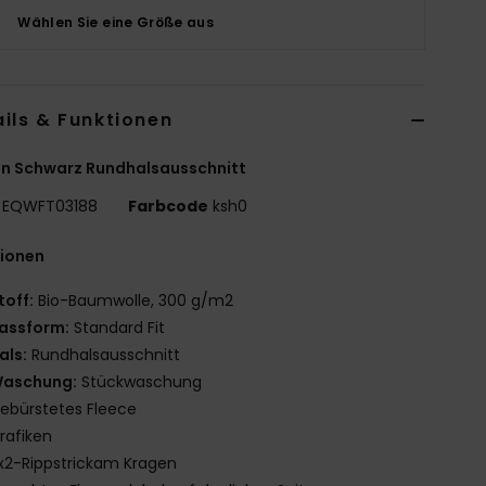
Wählen Sie eine Größe aus
ils & Funktionen
n Schwarz Rundhalsausschnitt
EQWFT03188
Farbcode
ksh0
tionen
toff:
Bio-Baumwolle, 300 g/m2
assform:
Standard Fit
als:
Rundhalsausschnitt
aschung:
Stückwaschung
ebürstetes Fleece
rafiken
x2-Rippstrickam Kragen