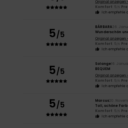
Original anzeigen 
Komfort
: 5
Pre
/5
Ich empfehle d
BÁRBARA
26. Jan
5
/5
Wunderschön und
Original anzeigen 
Komfort
: 5
Pre
/5
Ich empfehle d
Solange
16. Janu
5
/5
BEQUEM
Original anzeigen 
Komfort
: 5
Pre
/5
Ich empfehle d
5
Marcus
20. Novem
/5
Toll, schöne Far
Komfort
: 5
Pre
/5
Ich empfehle d