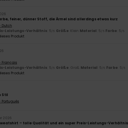
2026
e, feiner, dünner Stoff, die Ärmel sind allerdings etwas kurz
- Dutch
is-Leistungs-Verhältnis
: 5
Größe
: Klein
Material
: 5
Farbe
: 5
/5
/5
/5
ieses Produkt
026
- Français
is-Leistungs-Verhältnis
: 5
Größe
: Groß
Material
: 5
Farbe
: 5
/5
/5
/5
ieses Produkt
6
 Stil
- Português
ar 2026
Sweatshirt – tolle Qualität und ein super Preis-Leistungs-Verhältnis