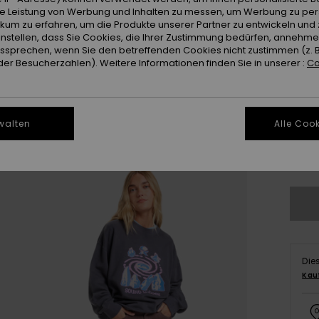
Farb
ie Leistung von Werbung und Inhalten zu messen, um Werbung zu per
ikum zu erfahren, um die Produkte unserer Partner zu entwickeln und 
instellen, dass Sie Cookies, die Ihrer Zustimmung bedürfen, annehm
sprechen, wenn Sie den betreffenden Cookies nicht zustimmen (z. 
er Besucherzahlen). Weitere Informationen finden Sie in unserer :
Co
walten
Alle Cook
X
Gr
Die
Kau