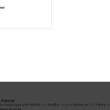
IES
Durchschnittliche Bewertung
4.7
/5
basierend auf
9 verifizierten Bewertungen
seit Oktober 2025
78% unserer Kunden empfehlen dieses Produkt
-Leistungs-Verhältnis
Größe
Mat
4.6
Zu klein
Zu groß
- Français
is-Leistungs-Verhältnis
: 4
Größe
: Zu groß
Material
: 5
Farbe
: 5
/5
/5
ieses Produkt