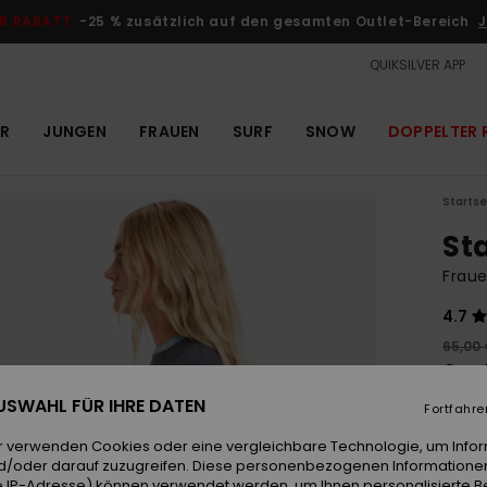
R RABATT
-25 % zusätzlich auf den gesamten Outlet-Bereich
J
QUIKSILVER APP
R
JUNGEN
FRAUEN
SURF
SNOW
DOPPELTER 
Startse
St
Fraue
4.7
65,00
24,
 AUSWAHL FÜR IHRE DATEN
OUTL
Fortfahre
DOPPE
r verwenden Cookies oder eine vergleichbare Technologie, um Info
d/oder darauf zuzugreifen. Diese personenbezogenen Informationen
 IP-Adresse) können verwendet werden, um Ihnen personalisierte Be