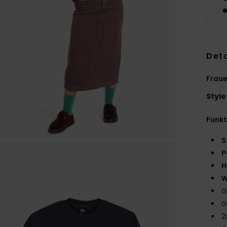
Deta
Fraue
Style
Funk
S
P
H
W
G
G
2