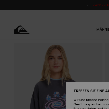
Direkt
zur
DOPPELTE
Produktinformation
springen
MÄNNE
TREFFEN SIE EINE
Wir und unsere Partne
Gerät zu speichern un
Browserdaten und Ihre