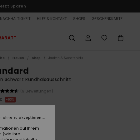
etzt Sparen
NACHHALTIGKEIT
HILFE & KONTAKT
SHOPS
GESCHENKKARTE
RABATT
ite
Frauen
Shop
Jacken & Sweatshirts
andard
n Schwarz Rundhalsausschnitt
(9 Bewertungen)
 €
63%
37 €
ET
n ohne zu akzeptieren
LTER RABATT EXTRA 25 %
rmationen auf Ihrem
 (wie Ihre
iträge und Inhalte