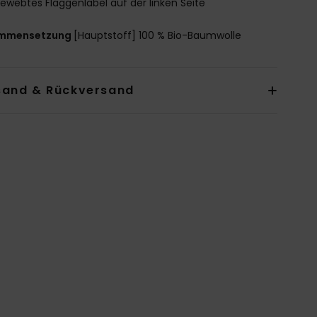
ewebtes Flaggenlabel auf der linken Seite
mmensetzung
[Hauptstoff] 100 % Bio-Baumwolle
sand & Rückversand