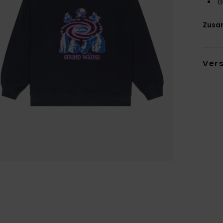
G
Zusa
Ver