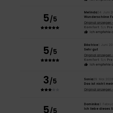
Melinda
24. Juni 
5
/5
Wunderschöne Farb
Original anzeigen 
Komfort
: 5
Pre
/5
Ich empfehle d
Béatrice
1. Juni 2
5
/5
Sehr gut
Original anzeigen 
Komfort
: 5
Pre
/5
Ich empfehle d
3
/5
Sonia
29. Mai 202
Das ist nicht mein
Original anzeigen 
Dominika
3. Febru
5
/5
Ich liebe dieses 