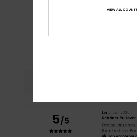
VIEW ALL COUNTR
Komfort
Preis
4.9
Lin
12. Juli 2026
5
/5
Schöner Pullover
Original anzeigen 
Komfort
: 5
Pre
/5
Ich empfehle d