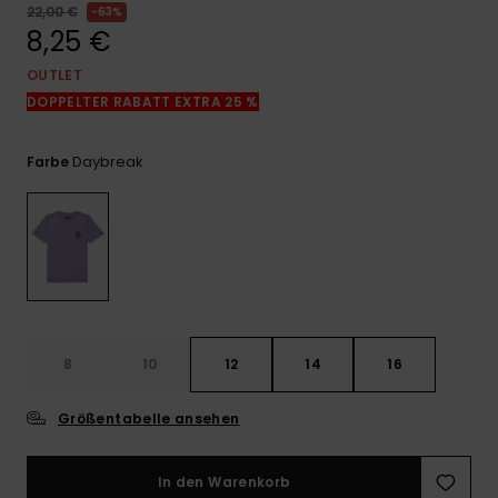
Kontaktformular.
22,00 €
63%
8,25 €
FAQ
ansehen
OUTLET
DOPPELTER RABATT EXTRA 25 %
Daybreak
Farbe
8
10
12
14
16
Größentabelle ansehen
In den Warenkorb