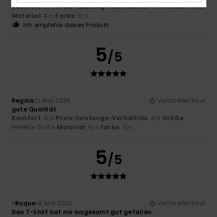
Komfort
: 5
Preis-Leistungs-Verhältnis
: 4
Größe
: Groß
/5
/5
Material
: 4
Farbe
: 5
/5
/5
Ich empfehle dieses Produkt
5
/5
Regina
21. Mai 2026
Verifizierter Kauf
gute Qualität
Komfort
: 5
Preis-Leistungs-Verhältnis
: 4
Größe
:
/5
/5
Perfekte Größe
Material
: 5
Farbe
: 5
/5
/5
5
/5
-Roque
14. Mai 2026
Verifizierter Kauf
Das T-Shirt hat mir insgesamt gut gefallen.