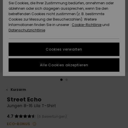
Freedom
Sie Cookies, die Ihrer Zustimmung bedürfen, annehmen oder
Community
ablehnen oder sich dagegen aussprechen, wenn Sie den
HILFE & KONTAKT
betreffenden Cookies nicht zustimmen (z. B. bestimmte
Datenschutz
Brandneu
Brandneu
Cookies zur Messung der Besucherzahlen). Weitere
Informationen finden Sie in unserer :
Cookie-Richtlinie
und
NACHHALTIGKEIT
Datenschutzrichtlinie
Größenführer
Highlights
Highlights
SHOPS
Starten Sie eine
Cookies verwalten
Unterhaltung,
QUIKSILVER APP
um die
schnellste
Alle Cookies akzeptieren
Antwort auf Ihre
WUNSCHLISTE
Frage zu
erhalten.
Kurzarm
Unterhaltung
starten
Street Echo
Finden Sie
Jungen 8-16 Lila T-Shirt
Antworten auf
die häufigsten
4.7
(6 Bewertungen)
Fragen sowie
ECO-BONUS
unser