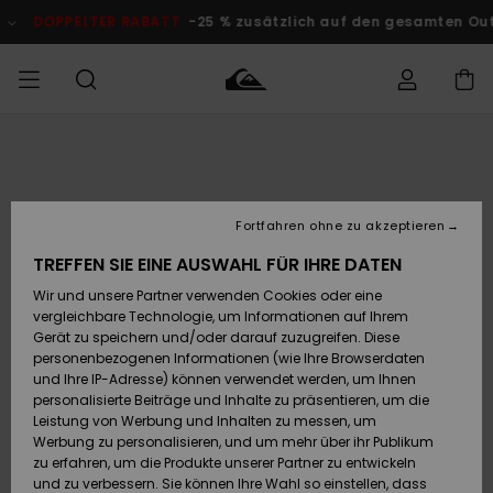
Direkt
zur
OPPELTER RABATT
-25 % zusätzlich auf den gesamten Outlet-B
Produktinformation
springen
Auf meine
MÄNNER
Kleidung
Kleidung
Shop
Surf Shop
Snow Shop
Outlet
Bestellung
Männer
Männer
Herren
zugreifen
JUNGEN
Fortfahren ohne zu akzeptieren
Accessoires
Accessoires
Brandneu
Versand
Surf Shop
Snow Shop
Outlet
TREFFEN SIE EINE AUSWAHL FÜR IHRE DATEN
FRAUEN
Kinder
Kinder
KINDER
Wir und unsere Partner verwenden Cookies oder eine
Retouren
Schuhe&
Schuhe&
Highlights
vergleichbare Technologie, um Informationen auf Ihrem
Flip-Flops
Flip-Flops
SURF
Gerät zu speichern und/oder darauf zuzugreifen. Diese
Highlights
Snow Shop
Outlet
personenbezogenen Informationen (wie Ihre Browserdaten
Bezahlung
Damen
Frauen
und Ihre IP-Adresse) können verwendet werden, um Ihnen
Snow
SNOW
personalisierte Beiträge und Inhalte zu präsentieren, um die
Surf
Surf
Geschenkkarte
Leistung von Werbung und Inhalten zu messen, um
Community
Werbung zu personalisieren, und um mehr über ihr Publikum
Highlights
DOPPELTER
zu erfahren, um die Produkte unserer Partner zu entwickeln
RABATT
Quiksilver
Snow
Snow
und zu verbessern. Sie können Ihre Wahl so einstellen, dass