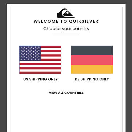
4
WELCOME TO QUIKSILVER
/5
Choose your country
Sophie
10. Juli 2026
Verifizierter Kauf
Ein sehr schönes Produkt von guter Qualität. Passt gut.
Original anzeigen - Français
Komfort
: 4
Preis-Leistungs-Verhältnis
: 5
Größe
: Groß
/5
/5
Material
: 4
Farbe
: 4
/5
/5
US SHIPPING ONLY
DE SHIPPING ONLY
Ich empfehle dieses Produkt
4
VIEW ALL COUNTRIES
/5
Sandra
13. Juni 2026
Verifizierter Kauf
Tolle Farbe, Material etwas dünn