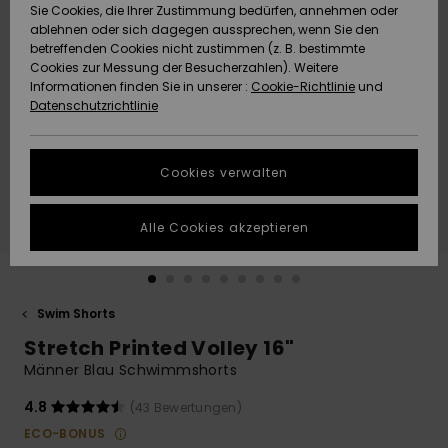
Freedom
Sie Cookies, die Ihrer Zustimmung bedürfen, annehmen oder
Community
ablehnen oder sich dagegen aussprechen, wenn Sie den
HILFE & KONTAKT
betreffenden Cookies nicht zustimmen (z. B. bestimmte
Datenschutz
Brandneu
Brandneu
Cookies zur Messung der Besucherzahlen). Weitere
Informationen finden Sie in unserer :
Cookie-Richtlinie
und
NACHHALTIGKEIT
Datenschutzrichtlinie
Größenführer
Highlights
Highlights
SHOPS
Starten Sie eine
Cookies verwalten
Unterhaltung,
QUIKSILVER APP
um die
schnellste
Alle Cookies akzeptieren
Antwort auf Ihre
WUNSCHLISTE
Frage zu
erhalten.
Swim Shorts
Unterhaltung
starten
Stretch Printed Volley 16"
Finden Sie
Männer Blau Schwimmshorts
Antworten auf
die häufigsten
4.8
(43 Bewertungen)
Fragen sowie
ECO-BONUS
unser