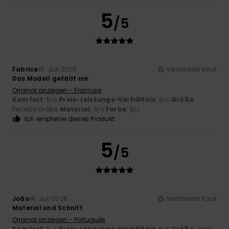
5
/5
Fabrice
15. Juli 2026
Verifizierter Kauf
Das Modell gefällt mir
Original anzeigen - Français
Komfort
: 5
Preis-Leistungs-Verhältnis
: 5
Größe
:
/5
/5
Perfekte Größe
Material
: 5
Farbe
: 5
/5
/5
Ich empfehle dieses Produkt
5
/5
João
14. Juli 2026
Verifizierter Kauf
Material und Schnitt
Original anzeigen - Português
Komfort
: 5
Preis-Leistungs-Verhältnis
: 5
Größe
: Groß