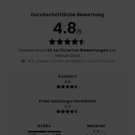
Durchschnittliche Bewertung
4.8
/5
basierend auf
43 verifizierten Bewertungen
seit
Februar 2026
81% unserer Kunden empfehlen dieses Produkt
Komfort
4.8
Preis-Leistungs-Verhältnis
4.5
Größe
Material
4.8
Zu klein
Zu groß