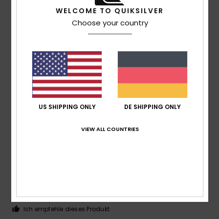
WELCOME TO QUIKSILVER
Choose your country
Catherine
17. Juli 2026
Verifizierter Kauf
Bequem und strapazierfähig
Original anzeigen - Français
Komfort
: 5
Preis-Leistungs-Verhältnis
: 5
Größe
:
/5
/5
Perfekte Größe
Material
: 5
Farbe
: 5
/5
/5
Ich empfehle dieses Produkt
5
US SHIPPING ONLY
DE SHIPPING ONLY
/5
VIEW ALL COUNTRIES
Fabrice
16. Juli 2026
Verifizierter Kauf
Die Zufriedenheit
Original anzeigen - Français
Komfort
: 5
Preis-Leistungs-Verhältnis
: 5
Größe
: Groß
/5
/5
Material
: 5
Farbe
: 5
/5
/5
Ich empfehle dieses Produkt