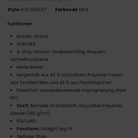
Style
EQYJV04217
Farbcode
blc2
Funktionen
Einsatz: Strand
VORTEILE
4-Way-Stretch. Strapazierfähig. Bequem.
Schnelltrocknend
Made Better
Hergestellt aus 45 % recyceltem Polyester Fasern
aus Textilabfällen und 45 % aus Plastikflaschen
Dauerhaft wasserabweisende Imprägnierung ohne
PFC
Stoff:
Remade Stretchstoff, recyceltes Polyester,
Elastan [160 g/m²]
FEATURES
Passform:
Straight Leg Fit
Zeitloser Style