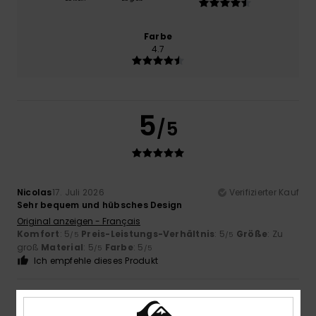
Farbe
4.7
5
/5
Nicolas
17. Juli 2026
Verifizierter Kauf
Sehr bequem und hübsches Design
Original anzeigen - Français
Komfort
: 5
Preis-Leistungs-Verhältnis
: 5
Größe
: Zu
/5
/5
groß
Material
: 5
Farbe
: 5
/5
/5
Ich empfehle dieses Produkt
5
/5