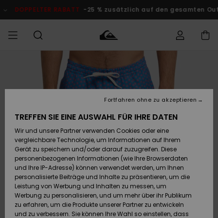
Direkt
zur
DOPPELTER RABATT
-25 % zusätzlich auf den gesamten O
Produktinformation
springen
Auf meine
MÄNNER
Kleidung
Kleidung
Shop
Surf Shop
Snow Shop
Outlet
Bestellung
Männer
Männer
Herren
zugreifen
JUNGEN
Fortfahren ohne zu akzeptieren
Accessoires
Accessoires
Brandneu
Versand
Surf Shop
Snow Shop
Outlet
TREFFEN SIE EINE AUSWAHL FÜR IHRE DATEN
FRAUEN
Kinder
Kinder
KINDER
Wir und unsere Partner verwenden Cookies oder eine
Retouren
Schuhe&
Schuhe&
Highlights
vergleichbare Technologie, um Informationen auf Ihrem
Flip-Flops
Flip-Flops
SURF
Gerät zu speichern und/oder darauf zuzugreifen. Diese
Highlights
Snow Shop
Outlet
personenbezogenen Informationen (wie Ihre Browserdaten
Bezahlung
Damen
Frauen
und Ihre IP-Adresse) können verwendet werden, um Ihnen
Snow
SNOW
personalisierte Beiträge und Inhalte zu präsentieren, um die
Surf
Surf
Geschenkkarte
Leistung von Werbung und Inhalten zu messen, um
Community
Werbung zu personalisieren, und um mehr über ihr Publikum
Highlights
DOPPELTER
zu erfahren, um die Produkte unserer Partner zu entwickeln
RABATT
Quiksilver
Snow
Snow
und zu verbessern. Sie können Ihre Wahl so einstellen, dass