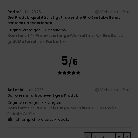
Pedro
3. Juli 2026
Verifizierter Kauf
Die Produktqualität ist gut, aber die Größentabelle ist
schlecht beschrieben.
Original anzeigen - Castellano
Komfort
: 5
Preis-Leistungs-Verhältnis
: 3
Größe
: Zu
/5
/5
groß
Material
: 5
Farbe
: 5
/5
/5
5
/5
Antonio
1. Juli 2026
Verifizierter Kauf
Schönes und hochwertiges Produkt
Original anzeigen - Français
Komfort
: 5
Preis-Leistungs-Verhältnis
: 5
Größe
:
/5
/5
Perfekte Größe
Ich empfehle dieses Produkt
1
2
3
...
5
>