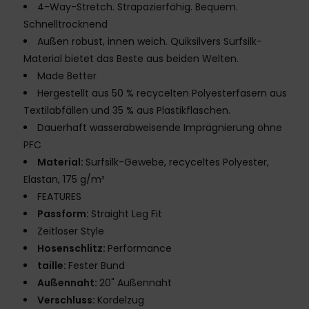
4-Way-Stretch. Strapazierfähig. Bequem.
Schnelltrocknend
Außen robust, innen weich. Quiksilvers Surfsilk-
Material bietet das Beste aus beiden Welten.
Made Better
Hergestellt aus 50 % recycelten Polyesterfasern aus
Textilabfällen und 35 % aus Plastikflaschen.
Dauerhaft wasserabweisende Imprägnierung ohne
PFC
Material:
Surfsilk-Gewebe, recyceltes Polyester,
Elastan, 175 g/m²
FEATURES
Passform:
Straight Leg Fit
Zeitloser Style
Hosenschlitz:
Performance
taille:
Fester Bund
Außennaht:
20" Außennaht
Verschluss:
Kordelzug