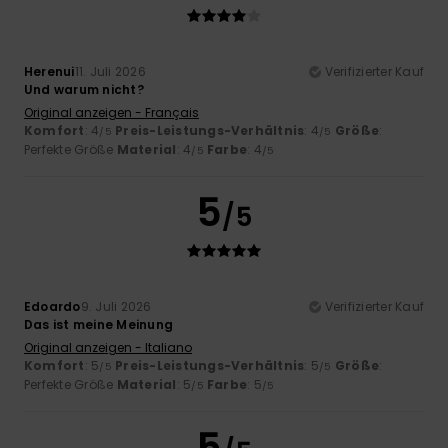
Herenui
11. Juli 2026
Verifizierter Kauf
Und warum nicht?
Original anzeigen - Français
Komfort
: 4
Preis-Leistungs-Verhältnis
: 4
Größe
:
/5
/5
Perfekte Größe
Material
: 4
Farbe
: 4
/5
/5
5
/5
Edoardo
9. Juli 2026
Verifizierter Kauf
Das ist meine Meinung
Original anzeigen - Italiano
Komfort
: 5
Preis-Leistungs-Verhältnis
: 5
Größe
:
/5
/5
Perfekte Größe
Material
: 5
Farbe
: 5
/5
/5
5