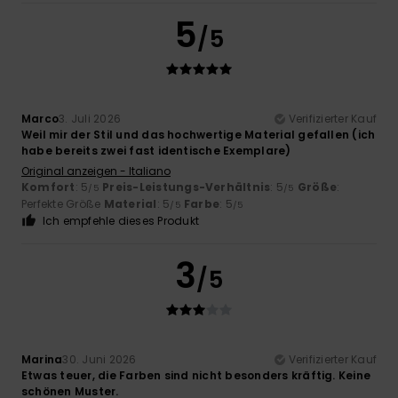
5
/5
Marco
3. Juli 2026
Verifizierter Kauf
Weil mir der Stil und das hochwertige Material gefallen (ich
habe bereits zwei fast identische Exemplare)
Original anzeigen - Italiano
Komfort
: 5
Preis-Leistungs-Verhältnis
: 5
Größe
:
/5
/5
Perfekte Größe
Material
: 5
Farbe
: 5
/5
/5
Ich empfehle dieses Produkt
3
/5
Marina
30. Juni 2026
Verifizierter Kauf
Etwas teuer, die Farben sind nicht besonders kräftig. Keine
schönen Muster.