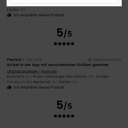
Komfort
: 5
Preis-Leistungs-Verhältnis
: 5
Material
: 5
/5
/5
/5
Farbe
: 4
/5
Ich empfehle dieses Produkt
5
/5
Pierrick
15. Juli 2026
Verifizierter Kauf
Artikel in der App mit verschiedenen Größen gesehen
Original anzeigen - Français
Komfort
: 5
Preis-Leistungs-Verhältnis
: 5
Größe
:
/5
/5
Perfekte Größe
Material
: 5
Farbe
: 5
/5
/5
Ich empfehle dieses Produkt
5
/5