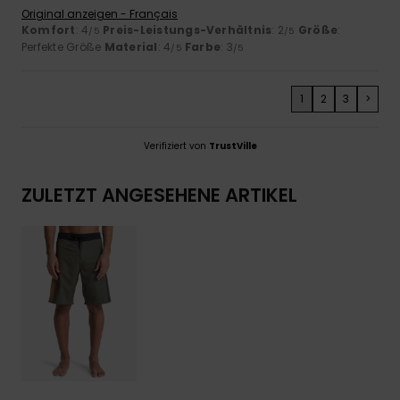
Original anzeigen - Français
Komfort
: 4
Preis-Leistungs-Verhältnis
: 2
Größe
:
/5
/5
Perfekte Größe
Material
: 4
Farbe
: 3
/5
/5
1
2
3
>
Verifiziert von
TrustVille
ZULETZT ANGESEHENE ARTIKEL