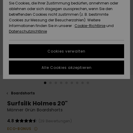
Freedom
Sie Cookies, die Ihrer Zustimmung bedürfen, annehmen oder
Community
ablehnen oder sich dagegen aussprechen, wenn Sie den
HILFE & KONTAKT
betreffenden Cookies nicht zustimmen (z. B. bestimmte
Datenschutz
Brandneu
Brandneu
Cookies zur Messung der Besucherzahlen). Weitere
Informationen finden Sie in unserer :
Cookie-Richtlinie
und
NACHHALTIGKEIT
Datenschutzrichtlinie
Größenführer
Highlights
Highlights
SHOPS
Starten Sie eine
Cookies verwalten
Unterhaltung,
QUIKSILVER APP
um die
schnellste
Alle Cookies akzeptieren
Antwort auf Ihre
WUNSCHLISTE
Frage zu
erhalten.
Boardshorts
Unterhaltung
starten
Surfsilk Holmes 20"
Finden Sie
Männer Grün Boardshorts
Antworten auf
die häufigsten
4.8
(29 Bewertungen)
Fragen sowie
ECO-BONUS
unser