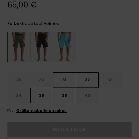
Kontaktformular.
65,00 €
FAQ
ansehen
Grape Leaf Holmes
Farbe
28
30
31
32
33
34
36
38
40
Größentabelle ansehen
Nicht auf Lager