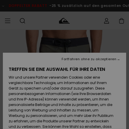
Direkt
zur
DOPPELTER RABATT
-25 % zusätzlich auf den gesamten O
Produktinformation
springen
Auf meine
MÄNNER
Kleidung
Kleidung
Shop
Surf Shop
Snow Shop
Outlet
Bestellung
Männer
Männer
Herren
zugreifen
JUNGEN
Fortfahren ohne zu akzeptieren
Accessoires
Accessoires
Brandneu
Versand
Surf Shop
Snow Shop
Outlet
TREFFEN SIE EINE AUSWAHL FÜR IHRE DATEN
FRAUEN
Kinder
Kinder
KINDER
Wir und unsere Partner verwenden Cookies oder eine
Retouren
Schuhe&
Schuhe&
Highlights
vergleichbare Technologie, um Informationen auf Ihrem
Flip-Flops
Flip-Flops
SURF
Gerät zu speichern und/oder darauf zuzugreifen. Diese
Highlights
Snow Shop
Outlet
personenbezogenen Informationen (wie Ihre Browserdaten
Bezahlung
Damen
Frauen
und Ihre IP-Adresse) können verwendet werden, um Ihnen
Snow
SNOW
personalisierte Beiträge und Inhalte zu präsentieren, um die
Surf
Surf
Geschenkkarte
Leistung von Werbung und Inhalten zu messen, um
Community
Werbung zu personalisieren, und um mehr über ihr Publikum
Highlights
DOPPELTER
zu erfahren, um die Produkte unserer Partner zu entwickeln
RABATT
Quiksilver
Snow
Snow
und zu verbessern. Sie können Ihre Wahl so einstellen, dass