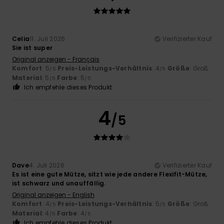
Celia
11. Juli 2026
Verifizierter Kauf
Sie ist super
Original anzeigen - Français
Komfort
: 5
Preis-Leistungs-Verhältnis
: 4
Größe
: Groß
/5
/5
Material
: 5
Farbe
: 5
/5
/5
Ich empfehle dieses Produkt
4
/5
Dave
4. Juli 2026
Verifizierter Kauf
Es ist eine gute Mütze, sitzt wie jede andere Flexifit-Mütze,
ist schwarz und unauffällig.
Original anzeigen - English
Komfort
: 4
Preis-Leistungs-Verhältnis
: 5
Größe
: Groß
/5
/5
Material
: 4
Farbe
: 4
/5
/5
Ich empfehle dieses Produkt