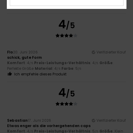
/5
/5
Perfekte Größe
Farbe
: 5
/5
4
/5
Flo
20. Juni 2026
Verifizierter Kauf
schick, gute Form
Komfort
: 4
Preis-Leistungs-Verhältnis
: 4
Größe
:
/5
/5
Perfekte Größe
Material
: 4
Farbe
: 5
/5
/5
Ich empfehle dieses Produkt
4
/5
Sebastian
17. Juni 2026
Verifizierter Kauf
Etwas enger als die vorhergehenden caps
Komfort
: 4
Preis-Leistungs-Verhältnis
: 5
Größe
: Klein
/5
/5