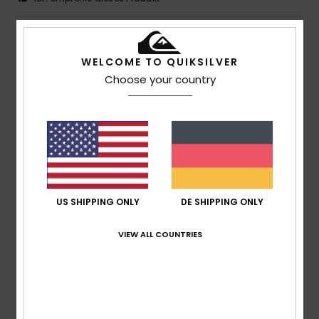
5
/5
WELCOME TO QUIKSILVER
Choose your country
Fabio
3. Juli 2026
Verifizierter Kauf
Es fällt mir schwer, eine Mütze zu finden, die mir gefällt
Original anzeigen - Français
Komfort
: 5
Preis-Leistungs-Verhältnis
: 4
Größe
:
/5
/5
Perfekte Größe
Material
: 5
Farbe
: 5
/5
/5
5
US SHIPPING ONLY
DE SHIPPING ONLY
/5
VIEW ALL COUNTRIES
Guillaume
24. Juni 2026
Verifizierter Kauf
Das gefällt mir.
Original anzeigen - Français
Komfort
: 5
Preis-Leistungs-Verhältnis
: 4
Größe
: