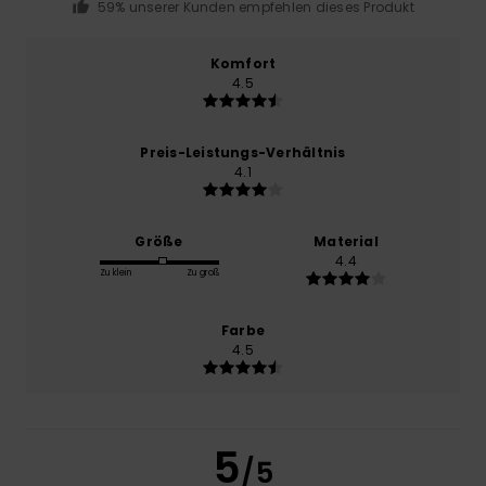
59% unserer Kunden empfehlen dieses Produkt
Komfort
4.5
Preis-Leistungs-Verhältnis
4.1
Größe
Material
4.4
Zu klein
Zu groß
Farbe
4.5
5
/5