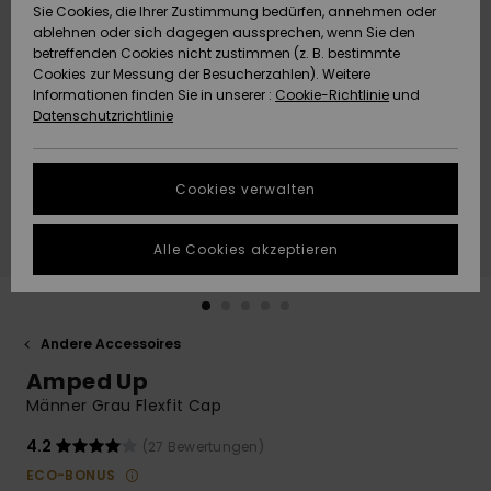
Freedom
Sie Cookies, die Ihrer Zustimmung bedürfen, annehmen oder
Community
ablehnen oder sich dagegen aussprechen, wenn Sie den
HILFE & KONTAKT
betreffenden Cookies nicht zustimmen (z. B. bestimmte
Datenschutz
Brandneu
Brandneu
Cookies zur Messung der Besucherzahlen). Weitere
Informationen finden Sie in unserer :
Cookie-Richtlinie
und
NACHHALTIGKEIT
Datenschutzrichtlinie
Größenführer
Highlights
Highlights
SHOPS
Starten Sie eine
Cookies verwalten
Unterhaltung,
QUIKSILVER APP
um die
schnellste
Alle Cookies akzeptieren
Antwort auf Ihre
WUNSCHLISTE
Frage zu
erhalten.
Andere Accessoires
Unterhaltung
starten
Amped Up
Finden Sie
Männer Grau Flexfit Cap
Antworten auf
die häufigsten
4.2
(27 Bewertungen)
Fragen sowie
ECO-BONUS
unser