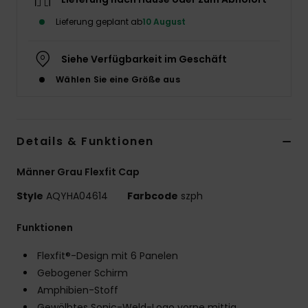
Lieferung geplant ab
10 August
Siehe Verfügbarkeit im Geschäft
Wählen Sie eine Größe aus
Details & Funktionen
Männer Grau Flexfit Cap
Style
AQYHA04614
Farbcode
szph
Funktionen
Flexfit®-Design mit 6 Panelen
Gebogener Schirm
Amphibien-Stoff
Gewölbtes Sonic-Weld-Logo vorne mittig