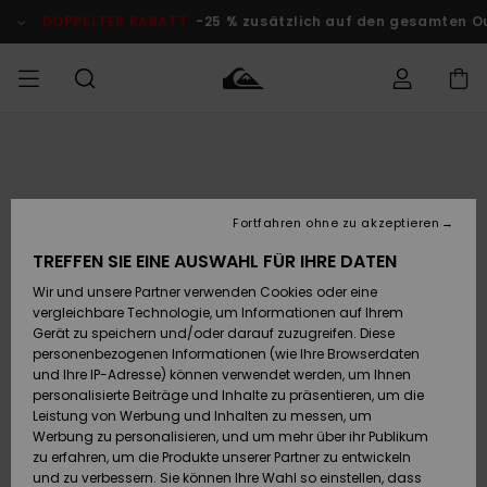
Direkt
zur
DOPPELTER RABATT
-25 % zusätzlich auf den gesamten Outlet-B
Produktinformation
springen
Auf meine
MÄNNER
Kleidung
Kleidung
Shop
Surf Shop
Snow Shop
Outlet
Bestellung
Männer
Männer
Herren
zugreifen
JUNGEN
Fortfahren ohne zu akzeptieren
Accessoires
Accessoires
Brandneu
Versand
Surf Shop
Snow Shop
Outlet
TREFFEN SIE EINE AUSWAHL FÜR IHRE DATEN
FRAUEN
Kinder
Kinder
KINDER
Wir und unsere Partner verwenden Cookies oder eine
Retouren
Schuhe&
Schuhe&
Highlights
vergleichbare Technologie, um Informationen auf Ihrem
Flip-Flops
Flip-Flops
SURF
Gerät zu speichern und/oder darauf zuzugreifen. Diese
Highlights
Snow Shop
Outlet
personenbezogenen Informationen (wie Ihre Browserdaten
Bezahlung
Damen
Frauen
und Ihre IP-Adresse) können verwendet werden, um Ihnen
Snow
SNOW
personalisierte Beiträge und Inhalte zu präsentieren, um die
Surf
Surf
Geschenkkarte
Leistung von Werbung und Inhalten zu messen, um
Community
Werbung zu personalisieren, und um mehr über ihr Publikum
Highlights
DOPPELTER
zu erfahren, um die Produkte unserer Partner zu entwickeln
RABATT
Quiksilver
Snow
Snow
und zu verbessern. Sie können Ihre Wahl so einstellen, dass