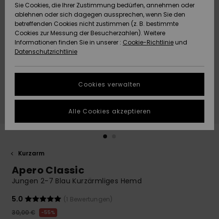
Freedom
Sie Cookies, die Ihrer Zustimmung bedürfen, annehmen oder
Community
ablehnen oder sich dagegen aussprechen, wenn Sie den
HILFE & KONTAKT
betreffenden Cookies nicht zustimmen (z. B. bestimmte
Datenschutz
Brandneu
Brandneu
Cookies zur Messung der Besucherzahlen). Weitere
Informationen finden Sie in unserer :
Cookie-Richtlinie
und
NACHHALTIGKEIT
Datenschutzrichtlinie
Größenführer
Highlights
Highlights
SHOPS
Starten Sie eine
Cookies verwalten
Unterhaltung,
QUIKSILVER APP
um die
schnellste
Alle Cookies akzeptieren
Antwort auf Ihre
WUNSCHLISTE
Frage zu
erhalten.
Kurzarm
Unterhaltung
starten
Apero Classic
Finden Sie
Jungen 2-7 Blau Kurzärmliges Hemd
Antworten auf
die häufigsten
5.0
(1 Bewertungen)
Fragen sowie
30,00 €
55%
unser