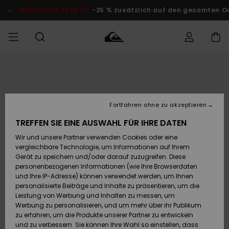
Direkt
zur
DOPPELTER RABATT
-25 % zusätzlich auf den gesamten Outlet
Produktinformation
springen
Auf meine
MÄNNER
Kleidung
Kleidung
Shop
Surf Shop
Snow Shop
Outlet
Bestellung
Männer
Männer
Herren
zugreifen
JUNGEN
Fortfahren ohne zu akzeptieren
Accessoires
Accessoires
Brandneu
Versand
Surf Shop
Snow Shop
Outlet
TREFFEN SIE EINE AUSWAHL FÜR IHRE DATEN
FRAUEN
Kinder
Kinder
KINDER
Wir und unsere Partner verwenden Cookies oder eine
Retouren
Schuhe&
Schuhe&
Highlights
vergleichbare Technologie, um Informationen auf Ihrem
Flip-Flops
Flip-Flops
SURF
Gerät zu speichern und/oder darauf zuzugreifen. Diese
Highlights
Snow Shop
Outlet
personenbezogenen Informationen (wie Ihre Browserdaten
Bezahlung
Damen
Frauen
und Ihre IP-Adresse) können verwendet werden, um Ihnen
Snow
SNOW
personalisierte Beiträge und Inhalte zu präsentieren, um die
Surf
Surf
Geschenkkarte
Leistung von Werbung und Inhalten zu messen, um
Community
Werbung zu personalisieren, und um mehr über ihr Publikum
Highlights
DOPPELTER
zu erfahren, um die Produkte unserer Partner zu entwickeln
RABATT
Quiksilver
Snow
Snow
und zu verbessern. Sie können Ihre Wahl so einstellen, dass