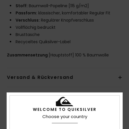
Stoff:
Baumwoll-Popeline [115 g/m2]
Passform:
klassischer, komfortabler Regular Fit
Verschluss:
Regulärer Knopfverschluss
Vollflächig bedruckt
Brusttasche
Recyceltes Quiksilver-Label
Zusammensetzung
[Hauptstoff] 100 % Baumwolle
Versand & Rückversand
Kundenbewertungen
WELCOME TO QUIKSILVER
Choose your country
Durchschnittliche Bewertung