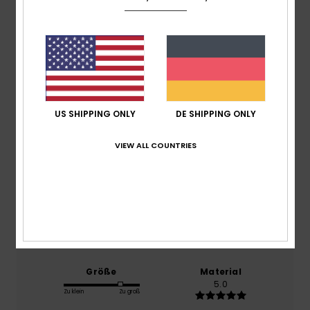
Durchschnittliche Bewertung
5.0
/5
basierend auf
1 verifizierten Bewertungen
seit
Februar 2026
US SHIPPING ONLY
DE SHIPPING ONLY
100% unserer Kunden empfehlen dieses Produkt
VIEW ALL COUNTRIES
Komfort
5.0
Preis-Leistungs-Verhältnis
5.0
Größe
Material
5.0
Zu klein
Zu groß