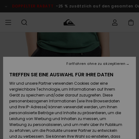
Direkt
zur
DOPPELTER RABATT
-25 % zusätzlich auf den gesamten O
Produktinformation
springen
Auf meine
MÄNNER
Kleidung
Kleidung
Shop
Surf Shop
Snow Shop
Outlet
Bestellung
Männer
Männer
Herren
zugreifen
JUNGEN
Fortfahren ohne zu akzeptieren
Accessoires
Accessoires
Brandneu
Versand
Surf Shop
Snow Shop
Outlet
TREFFEN SIE EINE AUSWAHL FÜR IHRE DATEN
FRAUEN
Kinder
Kinder
KINDER
Wir und unsere Partner verwenden Cookies oder eine
Retouren
Schuhe&
Schuhe&
Highlights
vergleichbare Technologie, um Informationen auf Ihrem
Flip-Flops
Flip-Flops
SURF
Gerät zu speichern und/oder darauf zuzugreifen. Diese
Highlights
Snow Shop
Outlet
personenbezogenen Informationen (wie Ihre Browserdaten
Bezahlung
Damen
Frauen
und Ihre IP-Adresse) können verwendet werden, um Ihnen
Snow
SNOW
personalisierte Beiträge und Inhalte zu präsentieren, um die
Surf
Surf
Geschenkkarte
Leistung von Werbung und Inhalten zu messen, um
Community
Werbung zu personalisieren, und um mehr über ihr Publikum
Highlights
DOPPELTER
zu erfahren, um die Produkte unserer Partner zu entwickeln
RABATT
Quiksilver
Snow
Snow
und zu verbessern. Sie können Ihre Wahl so einstellen, dass