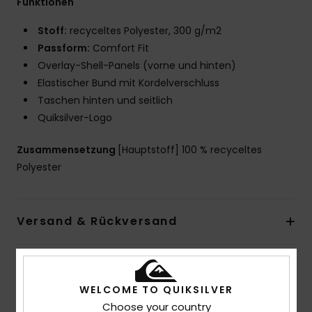
Funktionen
Stoff:
recyceltes Polyester, 300 g/m2
Passform:
Comfort Fit
Overlay-Shell-Panels (vorne und hinten)
Elastischer Bund mit Kordelverschluss
Taschen hinten und seitlich
Quiksilver-Logo
Zusammensetzung
[Hauptstoff] 100 % recyceltes
Polyester
Versand & Rückversand
Kundenbewertungen
WELCOME TO QUIKSILVER
Choose your country