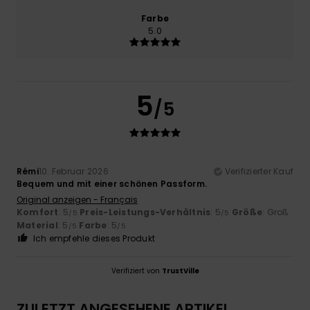
Farbe
5.0
5
/5
Rémi
10. Februar 2026
Verifizierter Kauf
Bequem und mit einer schönen Passform.
Original anzeigen - Français
Komfort
: 5
Preis-Leistungs-Verhältnis
: 5
Größe
: Groß
/5
/5
Material
: 5
Farbe
: 5
/5
/5
Ich empfehle dieses Produkt
Verifiziert von
TrustVille
ZULETZT ANGESEHENE ARTIKEL