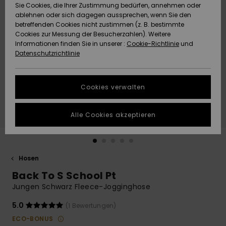
Freedom
Sie Cookies, die Ihrer Zustimmung bedürfen, annehmen oder
Community
ablehnen oder sich dagegen aussprechen, wenn Sie den
HILFE & KONTAKT
betreffenden Cookies nicht zustimmen (z. B. bestimmte
Datenschutz
Brandneu
Brandneu
Cookies zur Messung der Besucherzahlen). Weitere
Informationen finden Sie in unserer :
Cookie-Richtlinie
und
NACHHALTIGKEIT
Datenschutzrichtlinie
Größenführer
Highlights
Highlights
SHOPS
Starten Sie eine
Cookies verwalten
Unterhaltung,
QUIKSILVER APP
um die
schnellste
Alle Cookies akzeptieren
Antwort auf Ihre
WUNSCHLISTE
Frage zu
erhalten.
Hosen
Unterhaltung
starten
Back To S School Pt
Finden Sie
Jungen Schwarz Fleece-Jogginghose
Antworten auf
die häufigsten
5.0
(1 Bewertungen)
Fragen sowie
ECO-BONUS
unser