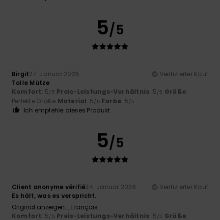
5
/5
Birgit
27. Januar 2026
Verifizierter Kauf
Tolle Mütze
Komfort
: 5
Preis-Leistungs-Verhältnis
: 5
Größe
:
/5
/5
Perfekte Größe
Material
: 5
Farbe
: 5
/5
/5
Ich empfehle dieses Produkt
5
/5
Client anonyme vérifié
24. Januar 2026
Verifizierter Kauf
Es hält, was es verspricht.
Original anzeigen - Français
Komfort
: 5
Preis-Leistungs-Verhältnis
: 5
Größe
:
/5
/5