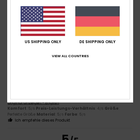
Sharon
7. März 2026
Verifizierter Kauf
Mein Mann mag diese Mützen
Original anzeigen - English
Preis-Leistungs-Verhältnis
: 4
Größe
: Perfekte Größe
/5
Material
: 5
Farbe
: 5
/5
/5
Ich empfehle dieses Produkt
US SHIPPING ONLY
DE SHIPPING ONLY
5
VIEW ALL COUNTRIES
/5
Sharon
7. März 2026
Verifizierter Kauf
Mein Mann mag diese Mützen
Original anzeigen - English
Komfort
: 5
Preis-Leistungs-Verhältnis
: 4
Größe
:
/5
/5
Perfekte Größe
Material
: 5
Farbe
: 5
/5
/5
Ich empfehle dieses Produkt
5