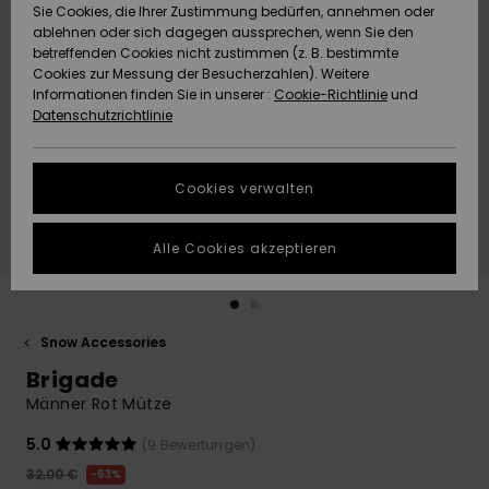
Freedom
Sie Cookies, die Ihrer Zustimmung bedürfen, annehmen oder
Community
ablehnen oder sich dagegen aussprechen, wenn Sie den
HILFE & KONTAKT
betreffenden Cookies nicht zustimmen (z. B. bestimmte
Datenschutz
Brandneu
Brandneu
Cookies zur Messung der Besucherzahlen). Weitere
Informationen finden Sie in unserer :
Cookie-Richtlinie
und
NACHHALTIGKEIT
Datenschutzrichtlinie
Größenführer
Highlights
Highlights
SHOPS
Starten Sie eine
Cookies verwalten
Unterhaltung,
QUIKSILVER APP
um die
schnellste
Alle Cookies akzeptieren
Antwort auf Ihre
WUNSCHLISTE
Frage zu
erhalten.
Snow Accessories
Unterhaltung
starten
Brigade
Finden Sie
Männer Rot Mütze
Antworten auf
die häufigsten
5.0
(9 Bewertungen)
Fragen sowie
32,00 €
63%
unser