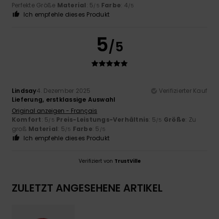
Perfekte Größe
Material
: 5
Farbe
: 4
/5
/5
Ich empfehle dieses Produkt
5
/5
Lindsay
4. Dezember 2025
Verifizierter Kauf
Lieferung, erstklassige Auswahl
Original anzeigen - Français
Komfort
: 5
Preis-Leistungs-Verhältnis
: 5
Größe
: Zu
/5
/5
groß
Material
: 5
Farbe
: 5
/5
/5
Ich empfehle dieses Produkt
Verifiziert von
TrustVille
ZULETZT ANGESEHENE ARTIKEL