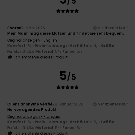
/5
Sharon
7. März 2026
Verifizierter Kauf
Mein Mann mag diese Mützen und findet sie sehr bequem.
Original anzeigen - English
Komfort
: 5
Preis-Leistungs-Verhältnis
: 4
Größe
:
/5
/5
Perfekte Größe
Material
: 5
Farbe
: 5
/5
/5
Ich empfehle dieses Produkt
5
/5
Client anonyme vérifié
29. Januar 2026
Verifizierter Kauf
Hervorragendes Produkt
Original anzeigen - Français
Komfort
: 5
Preis-Leistungs-Verhältnis
: 5
Größe
:
/5
/5
Perfekte Größe
Material
: 5
Farbe
: 5
/5
/5
Ich empfehle dieses Produkt