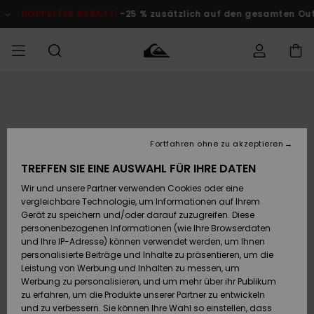
Direkt
zur
DOPPELTER RABATT
-25 % zusätzlich auf den gesamten O
Produktinformation
springen
Auf meine
MÄNNER
Kleidung
Kleidung
Shop
Surf Shop
Snow Shop
Outlet
Bestellung
Männer
Männer
Herren
zugreifen
JUNGEN
Fortfahren ohne zu akzeptieren
Accessoires
Accessoires
Brandneu
Versand
Surf Shop
Snow Shop
Outlet
TREFFEN SIE EINE AUSWAHL FÜR IHRE DATEN
FRAUEN
Kinder
Kinder
KINDER
Wir und unsere Partner verwenden Cookies oder eine
Retouren
Schuhe&
Schuhe&
Highlights
vergleichbare Technologie, um Informationen auf Ihrem
Flip-Flops
Flip-Flops
SURF
Gerät zu speichern und/oder darauf zuzugreifen. Diese
Highlights
Snow Shop
Outlet
personenbezogenen Informationen (wie Ihre Browserdaten
Bezahlung
Damen
Frauen
und Ihre IP-Adresse) können verwendet werden, um Ihnen
Snow
SNOW
personalisierte Beiträge und Inhalte zu präsentieren, um die
Surf
Surf
Geschenkkarte
Leistung von Werbung und Inhalten zu messen, um
Community
Werbung zu personalisieren, und um mehr über ihr Publikum
Highlights
DOPPELTER
zu erfahren, um die Produkte unserer Partner zu entwickeln
RABATT
Quiksilver
Snow
Snow
und zu verbessern. Sie können Ihre Wahl so einstellen, dass