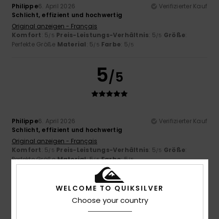
Philippe
6. April 2026
Verifizierter Kauf
Schlicht, effizient und hochwertig
Original anzeigen - Français
Komfort
: 5
Preis-Leistungs-Verhältnis
: 5
Größe
:
/5
/5
Perfekte Größe
Material
: 5
Farbe
: 5
/5
/5
5
/5
Philippe
6. April 2026
Verifizierter Kauf
Schlicht, effizient und hochwertig
Original anzeigen - Français
Komfort
: 5
Preis-Leistungs-Verhältnis
: 5
Größe
:
/5
/5
Perfekte Größe
Material
: 5
Farbe
: 5
/5
/5
5
/5
WELCOME TO QUIKSILVER
Choose your country