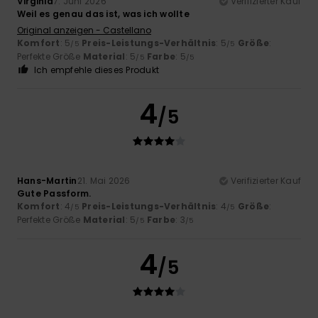
Virginia
7. Juni 2026
Verifizierter Kauf
Weil es genau das ist, was ich wollte
Original anzeigen - Castellano
Komfort
: 5
Preis-Leistungs-Verhältnis
: 5
Größe
:
/5
/5
Perfekte Größe
Material
: 5
Farbe
: 5
/5
/5
Ich empfehle dieses Produkt
4
/5
Hans-Martin
21. Mai 2026
Verifizierter Kauf
Gute Passform.
Komfort
: 4
Preis-Leistungs-Verhältnis
: 4
Größe
:
/5
/5
Perfekte Größe
Material
: 5
Farbe
: 3
/5
/5
4
/5