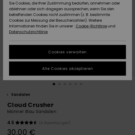
Freedom
Sie Cookies, die Ihrer Zustimmung bedürfen, annehmen oder
Community
ablehnen oder sich dagegen aussprechen, wenn Sie den
HILFE & KONTAKT
betreffenden Cookies nicht zustimmen (z. B. bestimmte
Datenschutz
Brandneu
Brandneu
Cookies zur Messung der Besucherzahlen). Weitere
Informationen finden Sie in unserer :
Cookie-Richtlinie
und
NACHHALTIGKEIT
Datenschutzrichtlinie
Größenführer
Highlights
Highlights
SHOPS
Starten Sie eine
Cookies verwalten
Unterhaltung,
QUIKSILVER APP
um die
schnellste
Alle Cookies akzeptieren
Antwort auf Ihre
WUNSCHLISTE
Frage zu
erhalten.
Sandalen
Unterhaltung
starten
Cloud Crusher
Finden Sie
Männer Blau Sandalen
Antworten auf
die häufigsten
4.5
(4 Bewertungen)
Fragen sowie
30,00 €
unser