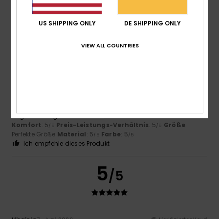
US SHIPPING ONLY
DE SHIPPING ONLY
5
/5
VIEW ALL COUNTRIES
Jorge
9. Juli 2026
Verifizierter Kauf
Das Produkt erfüllt die Erwartungen und übertrifft sie
sogar.
Original anzeigen - Castellano
Komfort
: 5
Preis-Leistungs-Verhältnis
: 5
Größe
:
/5
/5
Perfekte Größe
Material
: 5
Farbe
: 5
/5
/5
Ich empfehle dieses Produkt
5
/5