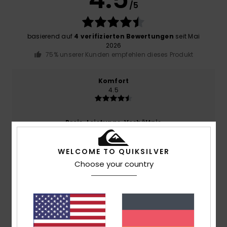
/5
basierend auf
4 verifizierten Bewertungen
seit Mai
2026
75% unserer Kunden empfehlen dieses Produkt
Komfort
4.5
Preis-Leistungs-Verhältnis
4.5
WELCOME TO QUIKSILVER
Choose your country
Größe
Material
5.0
Zu klein
Zu groß
Farbe
4.0