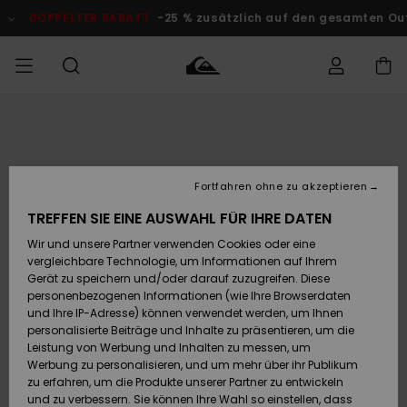
Direkt
zur
DOPPELTER RABATT
-25 % zusätzlich auf den gesamten O
Produktinformation
springen
Auf meine
MÄNNER
Kleidung
Kleidung
Shop
Surf Shop
Snow Shop
Outlet
Bestellung
Männer
Männer
Herren
zugreifen
JUNGEN
Fortfahren ohne zu akzeptieren
Accessoires
Accessoires
Brandneu
Versand
Surf Shop
Snow Shop
Outlet
TREFFEN SIE EINE AUSWAHL FÜR IHRE DATEN
FRAUEN
Kinder
Kinder
KINDER
Wir und unsere Partner verwenden Cookies oder eine
Retouren
Schuhe&
Schuhe&
Highlights
vergleichbare Technologie, um Informationen auf Ihrem
Flip-Flops
Flip-Flops
SURF
Gerät zu speichern und/oder darauf zuzugreifen. Diese
Highlights
Snow Shop
Outlet
personenbezogenen Informationen (wie Ihre Browserdaten
Bezahlung
Damen
Frauen
und Ihre IP-Adresse) können verwendet werden, um Ihnen
Snow
SNOW
personalisierte Beiträge und Inhalte zu präsentieren, um die
Surf
Surf
Geschenkkarte
Leistung von Werbung und Inhalten zu messen, um
Community
Werbung zu personalisieren, und um mehr über ihr Publikum
Highlights
DOPPELTER
zu erfahren, um die Produkte unserer Partner zu entwickeln
RABATT
Quiksilver
Snow
Snow
und zu verbessern. Sie können Ihre Wahl so einstellen, dass