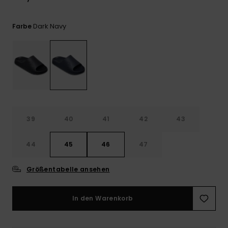
Kontaktformular.
FAQ
Dark Navy
Farbe
ansehen
39
40
41
42
43
44
45
46
47
Größentabelle ansehen
In den Warenkorb