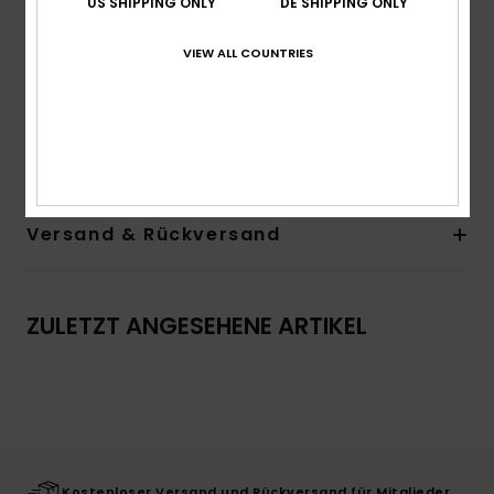
US SHIPPING ONLY
DE SHIPPING ONLY
Hals:
Rundhalsausschnitt
Ärmel:
Lange Ärmel
VIEW ALL COUNTRIES
Verschluss:
Pullover-Style
Zusammensetzung
[Hauptstoff] 45 % Baumwolle, 40 %
recycelte Baumwolle, 15 % recyceltes Polyester
Versand & Rückversand
ZULETZT ANGESEHENE ARTIKEL
Kostenloser Versand und Rückversand für Mitglieder