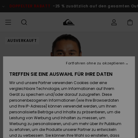
Direkt
zur
TER RABATT
-25 % zusätzlich auf den gesamten Outlet-Bereich
Produktinformation
springen
AUSVERKAUFT
Auf meine
MÄNNER
Kleidung
Kleidung
Shop
Surf Shop
Snow Shop
Outlet
Bestellung
Männer
Männer
Herren
zugreifen
JUNGEN
Fortfahren ohne zu akzeptieren
Accessoires
Accessoires
Brandneu
Versand
Surf Shop
Snow Shop
Outlet
TREFFEN SIE EINE AUSWAHL FÜR IHRE DATEN
FRAUEN
Kinder
Kinder
KINDER
Wir und unsere Partner verwenden Cookies oder eine
Retouren
Schuhe&
Schuhe&
Highlights
vergleichbare Technologie, um Informationen auf Ihrem
Flip-Flops
Flip-Flops
SURF
Gerät zu speichern und/oder darauf zuzugreifen. Diese
Highlights
Snow Shop
Outlet
personenbezogenen Informationen (wie Ihre Browserdaten
Bezahlung
Damen
Frauen
und Ihre IP-Adresse) können verwendet werden, um Ihnen
Snow
SNOW
personalisierte Beiträge und Inhalte zu präsentieren, um die
Surf
Surf
Geschenkkarte
Leistung von Werbung und Inhalten zu messen, um
Community
Werbung zu personalisieren, und um mehr über ihr Publikum
Highlights
DOPPELTER
zu erfahren, um die Produkte unserer Partner zu entwickeln
RABATT
Quiksilver
Snow
Snow
und zu verbessern. Sie können Ihre Wahl so einstellen, dass