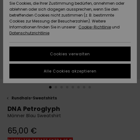
Freedom
Sie Cookies, die Ihrer Zustimmung bedürfen, annehmen oder
Community
ablehnen oder sich dagegen aussprechen, wenn Sie den
HILFE & KONTAKT
betreffenden Cookies nicht zustimmen (z. B. bestimmte
Datenschutz
Brandneu
Brandneu
Cookies zur Messung der Besucherzahlen). Weitere
Informationen finden Sie in unserer :
Cookie-Richtlinie
und
NACHHALTIGKEIT
Datenschutzrichtlinie
Größenführer
Highlights
Highlights
SHOPS
Starten Sie eine
Cookies verwalten
Unterhaltung,
QUIKSILVER APP
um die
schnellste
Alle Cookies akzeptieren
Antwort auf Ihre
WUNSCHLISTE
Frage zu
erhalten.
Rundhals-Sweatshirts
Unterhaltung
starten
DNA Petroglyph
Finden Sie
Männer Blau Sweatshirt
Antworten auf
die häufigsten
65,00 €
Fragen sowie
unser