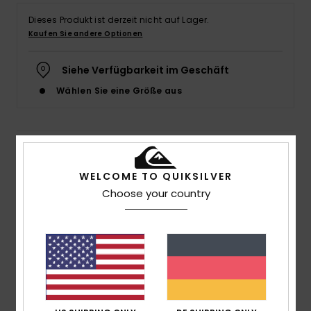
Dieses Produkt ist derzeit nicht auf Lager.
Kaufen Sie andere Optionen
Siehe Verfügbarkeit im Geschäft
Wählen Sie eine Größe aus
Details & Funktionen
WELCOME TO QUIKSILVER
Männer Blau Sweatshirt
Choose your country
Style
AQYFT03374
Farbcode
ktp0
Funktionen
Kollektion:
DNA-Kollektion
Material:
Stoff aus 45 % Baumwolle, 40 % recycelter
Baumwolle und 15 % recyceltem Polyester