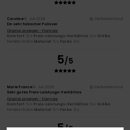
Caroline
15. Juli 2026
Verifizierter Kauf
Ein sehr hübscher Pullover
Original anzeigen - Français
Komfort
: 5
Preis-Leistungs-Verhältnis
: 5
Größe
:
/5
/5
Perfekte Größe
Material
: 5
Farbe
: 5
/5
/5
5
/5
Marie France
14. Juli 2026
Verifizierter Kauf
Sehr gutes Preis-Leistungs-Verhältnis
Original anzeigen - Français
Komfort
: 5
Preis-Leistungs-Verhältnis
: 5
Größe
:
/5
/5
Perfekte Größe
Material
: 5
Farbe
: 5
/5
/5
5
/5