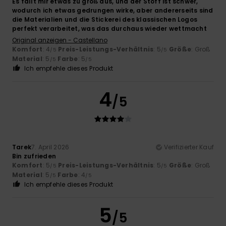
Es fällt mir etwas zu groß aus, und der Stoff ist schwer,
wodurch ich etwas gedrungen wirke, aber andererseits sind
die Materialien und die Stickerei des klassischen Logos
perfekt verarbeitet, was das durchaus wieder wettmacht
Original anzeigen - Castellano
Komfort
: 4
Preis-Leistungs-Verhältnis
: 5
Größe
: Groß
/5
/5
Material
: 5
Farbe
: 5
/5
/5
Ich empfehle dieses Produkt
4
/5
Tarek
7. April 2026
Verifizierter Kauf
Bin zufrieden
Komfort
: 5
Preis-Leistungs-Verhältnis
: 5
Größe
: Groß
/5
/5
Material
: 5
Farbe
: 4
/5
/5
Ich empfehle dieses Produkt
5
/5