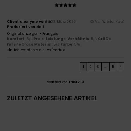
Client anonyme vérifié
22. März 2026
Verifizierter Kauf
Produziert von dait
Original anzeigen - Français
Komfort
: 5
Preis-Leistungs-Verhältnis
: 5
Größe
:
/5
/5
Perfekte Größe
Material
: 5
Farbe
: 5
/5
/5
Ich empfehle dieses Produkt
1
2
3
...
5
>
Verifiziert von
TrustVille
ZULETZT ANGESEHENE ARTIKEL