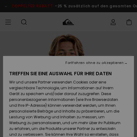
Direkt
zur
DOPPELTER RABATT
-25 % zusätzlich auf den gesamten O
Produktinformation
springen
Auf meine
MÄNNER
Kleidung
Kleidung
Shop
Surf Shop
Snow Shop
Outlet
Bestellung
Männer
Männer
Herren
zugreifen
JUNGEN
Fortfahren ohne zu akzeptieren
Accessoires
Accessoires
Brandneu
Versand
Surf Shop
Snow Shop
Outlet
TREFFEN SIE EINE AUSWAHL FÜR IHRE DATEN
FRAUEN
Kinder
Kinder
KINDER
Wir und unsere Partner verwenden Cookies oder eine
Retouren
Schuhe&
Schuhe&
Highlights
vergleichbare Technologie, um Informationen auf Ihrem
Flip-Flops
Flip-Flops
SURF
Gerät zu speichern und/oder darauf zuzugreifen. Diese
Highlights
Snow Shop
Outlet
personenbezogenen Informationen (wie Ihre Browserdaten
Bezahlung
Damen
Frauen
und Ihre IP-Adresse) können verwendet werden, um Ihnen
Snow
SNOW
personalisierte Beiträge und Inhalte zu präsentieren, um die
Surf
Surf
Geschenkkarte
Leistung von Werbung und Inhalten zu messen, um
Community
Werbung zu personalisieren, und um mehr über ihr Publikum
Highlights
DOPPELTER
zu erfahren, um die Produkte unserer Partner zu entwickeln
RABATT
Quiksilver
Snow
Snow
und zu verbessern. Sie können Ihre Wahl so einstellen, dass