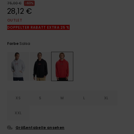
Kontaktformular.
75,00 €
63%
28,12 €
FAQ
ansehen
OUTLET
DOPPELTER RABATT EXTRA 25 %
Salsa
Farbe
XS
S
M
L
XL
XXL
Größentabelle ansehen