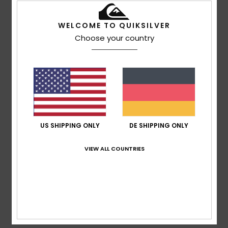
WELCOME TO QUIKSILVER
Choose your country
Stefan
10. Juli 2026
Verifizierter Kauf
Schöne Passform, bequem
Original anzeigen - Français
Komfort
: 5
Preis-Leistungs-Verhältnis
: 4
Größe
: Groß
/5
/5
Material
: 5
Farbe
: 5
/5
/5
Ich empfehle dieses Produkt
5
/5
US SHIPPING ONLY
DE SHIPPING ONLY
VIEW ALL COUNTRIES
Richard
21. Juni 2026
Verifizierter Kauf
Passt einfach super
Komfort
: 5
Preis-Leistungs-Verhältnis
: 5
Größe
:
/5
/5
Perfekte Größe
Material
: 5
Farbe
: 5
/5
/5
Ich empfehle dieses Produkt