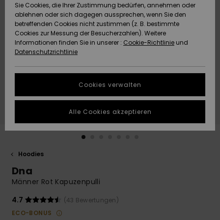
Freedom
Sie Cookies, die Ihrer Zustimmung bedürfen, annehmen oder
Community
ablehnen oder sich dagegen aussprechen, wenn Sie den
HILFE & KONTAKT
betreffenden Cookies nicht zustimmen (z. B. bestimmte
Datenschutz
Brandneu
Brandneu
Cookies zur Messung der Besucherzahlen). Weitere
Informationen finden Sie in unserer :
Cookie-Richtlinie
und
NACHHALTIGKEIT
Datenschutzrichtlinie
Größenführer
Highlights
Highlights
SHOPS
Starten Sie eine
Cookies verwalten
Unterhaltung,
QUIKSILVER APP
um die
schnellste
Alle Cookies akzeptieren
Antwort auf Ihre
WUNSCHLISTE
Frage zu
erhalten.
Hoodies
Unterhaltung
starten
Dna
Finden Sie
Männer Rot Kapuzenpulli
Antworten auf
die häufigsten
4.7
(43 Bewertungen)
Fragen sowie
ECO-BONUS
unser