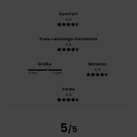
Komfort
4.8
Preis-Leistungs-Verhältnis
4.5
Größe
Material
4.8
Zu klein
Zu groß
Farbe
4.9
5
/5