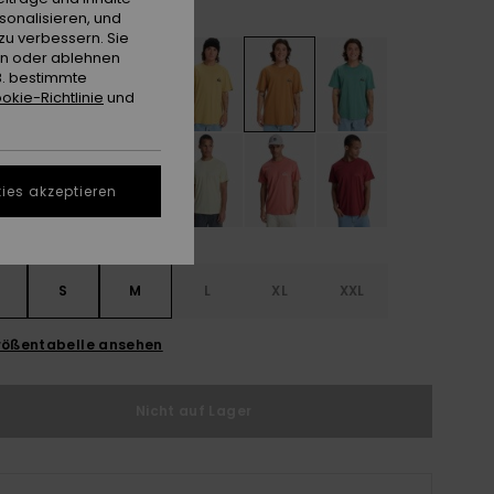
Almond
e
sonalisieren, und
zu verbessern. Sie
en oder ablehnen
B. bestimmte
okie-Richtlinie
und
ies akzeptieren
S
S
M
L
XL
XXL
ößentabelle ansehen
Nicht auf Lager