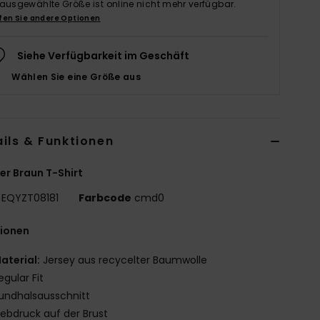
 ausgewählte Größe ist online nicht mehr verfügbar.
fen Sie andere Optionen
Siehe Verfügbarkeit im Geschäft
Wählen Sie eine Größe aus
ils & Funktionen
r Braun T-Shirt
EQYZT08181
Farbcode
cmd0
tionen
aterial:
Jersey aus recycelter Baumwolle
egular Fit
undhalsausschnitt
iebdruck auf der Brust