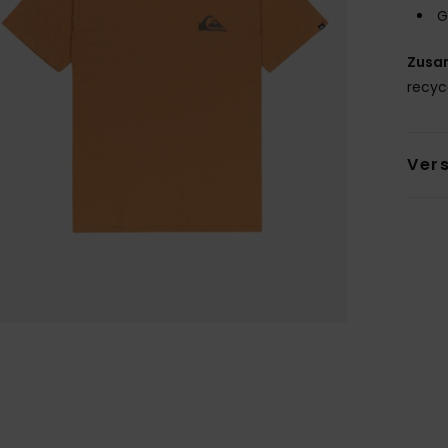
G
Zusa
recyc
Ver