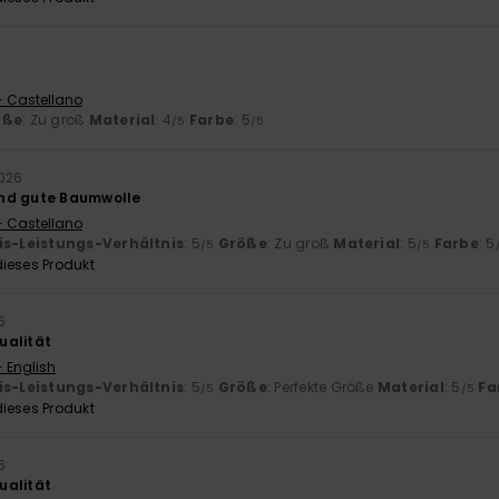
6
- Castellano
öße
: Zu groß
Material
: 4
Farbe
: 5
/5
/5
2026
nd gute Baumwolle
- Castellano
is-Leistungs-Verhältnis
: 5
Größe
: Zu groß
Material
: 5
Farbe
: 5
/5
/5
ieses Produkt
6
ualität
- English
is-Leistungs-Verhältnis
: 5
Größe
: Perfekte Größe
Material
: 5
Fa
/5
/5
ieses Produkt
6
ualität