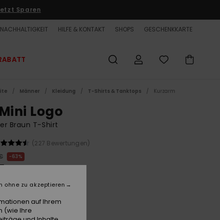
etzt Sparen
NACHHALTIGKEIT
HILFE & KONTAKT
SHOPS
GESCHENKKARTE
RABATT
ite
Männer
Kleidung
T-Shirts & Tanktops
Kurzarm
 Mini Logo
r Braun T-Shirt
(227 Bewertungen)
€
63%
7 €
ET
n ohne zu akzeptieren
LTER RABATT EXTRA 25 %
rmationen auf Ihrem
 (wie Ihre
iträge und Inhalte