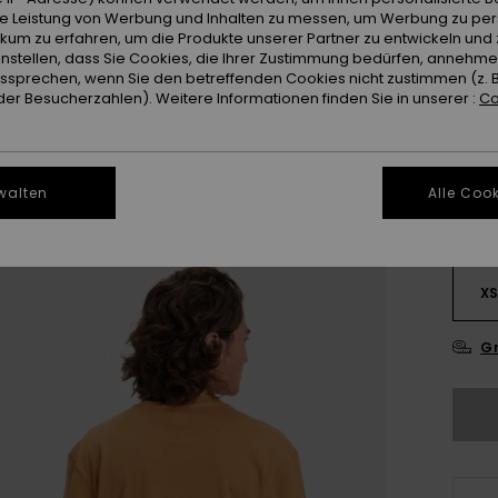
Farb
ie Leistung von Werbung und Inhalten zu messen, um Werbung zu per
ikum zu erfahren, um die Produkte unserer Partner zu entwickeln und 
instellen, dass Sie Cookies, die Ihrer Zustimmung bedürfen, annehm
sprechen, wenn Sie den betreffenden Cookies nicht zustimmen (z. 
er Besucherzahlen). Weitere Informationen finden Sie in unserer :
Co
walten
Alle Cook
X
Gr