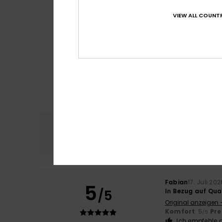
VIEW ALL COUNTR
Komfort
Preis
4.8
Fabian
17. Juli 202
5
/5
In Bezug auf Qual
Original anzeigen 
Komfort
: 5
Pre
/5
Ich empfehle d