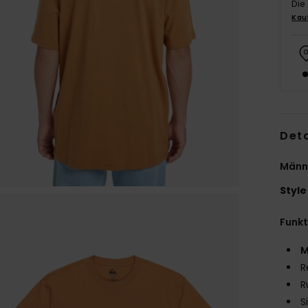
Die
Kau
Deta
Männe
Style
Funk
M
R
R
S