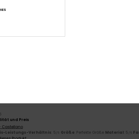
IES
Durchschnittliche Bewertung
4.7
/5
basierend auf
227 verifizierten Bewertungen
seit September 2025
82% unserer Kunden empfehlen dieses Produkt
-Leistungs-Verhältnis
Größe
Mat
4.7
Zu klein
Zu groß
6
ität und Preis
- Castellano
is-Leistungs-Verhältnis
: 5
Größe
: Perfekte Größe
Material
: 5
Fa
/5
/5
ieses Produkt