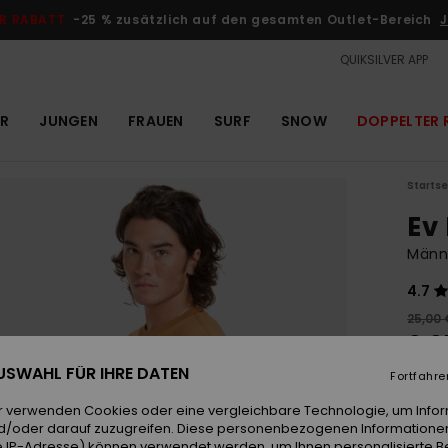
R RABATT
-25 % zusätzlich auf den gesamten Outlet-Bereich
J
QUIKSILVER APP
R
JUNGEN
FRAUEN
SURF
SNOW
DOPPELTER 
Startse
Ev
Männe
4.7
25,00 
9,3
 AUSWAHL FÜR IHRE DATEN
OUTL
Fortfahre
DOPPE
r verwenden Cookies oder eine vergleichbare Technologie, um Info
d/oder darauf zuzugreifen. Diese personenbezogenen Informationen
 IP-Adresse) können verwendet werden, um Ihnen personalisierte Be