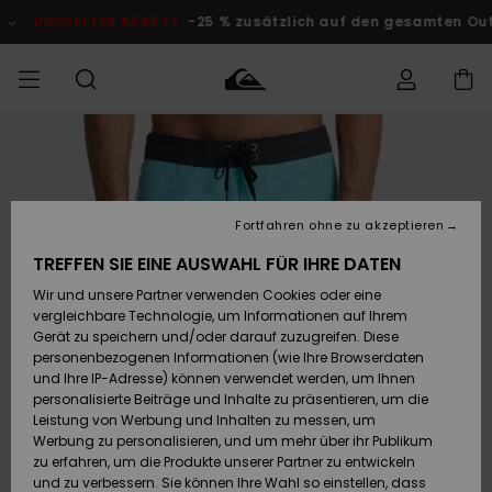
Direkt
zur
DOPPELTER RABATT
-25 % zusätzlich auf den gesamten O
Produktinformation
springen
Auf meine
MÄNNER
Kleidung
Kleidung
Shop
Surf Shop
Snow Shop
Outlet
Bestellung
Männer
Männer
Herren
zugreifen
JUNGEN
Fortfahren ohne zu akzeptieren
Accessoires
Accessoires
Brandneu
Versand
Surf Shop
Snow Shop
Outlet
TREFFEN SIE EINE AUSWAHL FÜR IHRE DATEN
FRAUEN
Kinder
Kinder
KINDER
Wir und unsere Partner verwenden Cookies oder eine
Retouren
Schuhe&
Schuhe&
Highlights
vergleichbare Technologie, um Informationen auf Ihrem
Flip-Flops
Flip-Flops
SURF
Gerät zu speichern und/oder darauf zuzugreifen. Diese
Highlights
Snow Shop
Outlet
personenbezogenen Informationen (wie Ihre Browserdaten
Bezahlung
Damen
Frauen
und Ihre IP-Adresse) können verwendet werden, um Ihnen
Snow
SNOW
personalisierte Beiträge und Inhalte zu präsentieren, um die
Surf
Surf
Geschenkkarte
Leistung von Werbung und Inhalten zu messen, um
Community
Werbung zu personalisieren, und um mehr über ihr Publikum
Highlights
DOPPELTER
zu erfahren, um die Produkte unserer Partner zu entwickeln
RABATT
Quiksilver
Snow
Snow
und zu verbessern. Sie können Ihre Wahl so einstellen, dass