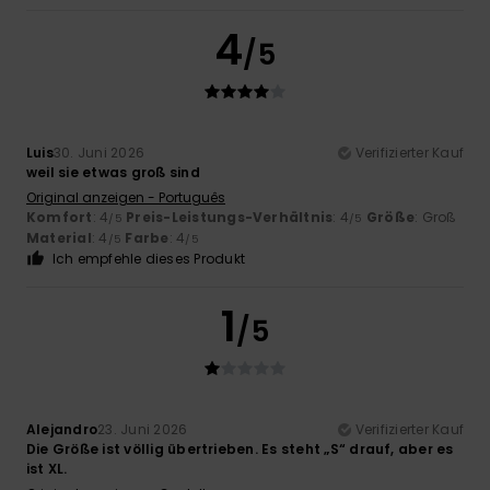
4
/5
Luis
30. Juni 2026
Verifizierter Kauf
weil sie etwas groß sind
Original anzeigen - Português
Komfort
: 4
Preis-Leistungs-Verhältnis
: 4
Größe
: Groß
/5
/5
Material
: 4
Farbe
: 4
/5
/5
Ich empfehle dieses Produkt
1
/5
Alejandro
23. Juni 2026
Verifizierter Kauf
Die Größe ist völlig übertrieben. Es steht „S“ drauf, aber es
ist XL.