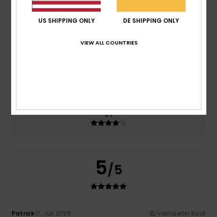
US SHIPPING ONLY
DE SHIPPING ONLY
Preis-Leistungs-Verhältnis
3.0
VIEW ALL COUNTRIES
Größe
Material
4.3
Zu klein
Zu groß
Farbe
4.1
5
/5
Patrick
17. Juli 2026
Verifizierter Kauf