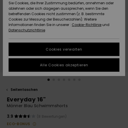
Freedom
Sie Cookies, die Ihrer Zustimmung bedürfen, annehmen oder
Community
ablehnen oder sich dagegen aussprechen, wenn Sie den
HILFE & KONTAKT
betreffenden Cookies nicht zustimmen (z. B. bestimmte
Datenschutz
Brandneu
Brandneu
Cookies zur Messung der Besucherzahlen). Weitere
Informationen finden Sie in unserer :
Cookie-Richtlinie
und
NACHHALTIGKEIT
Datenschutzrichtlinie
Größenführer
Highlights
Highlights
SHOPS
Starten Sie eine
Cookies verwalten
Unterhaltung,
QUIKSILVER APP
um die
schnellste
Alle Cookies akzeptieren
Antwort auf Ihre
WUNSCHLISTE
Frage zu
erhalten.
Seitentaschen
Unterhaltung
starten
Everyday 16"
Finden Sie
Männer Blau Schwimmshorts
Antworten auf
die häufigsten
3.9
(8 Bewertungen)
Fragen sowie
ECO-BONUS
unser