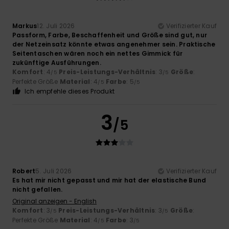
Markus
12. Juli 2026
Verifizierter Kauf
Passform, Farbe, Beschaffenheit und Größe sind gut, nur
der Netzeinsatz könnte etwas angenehmer sein. Praktische
Seitentaschen wären noch ein nettes Gimmick für
zukünftige Ausführungen.
Komfort
: 4
Preis-Leistungs-Verhältnis
: 3
Größe
:
/5
/5
Perfekte Größe
Material
: 4
Farbe
: 5
/5
/5
Ich empfehle dieses Produkt
3
/5
Robert
5. Juli 2026
Verifizierter Kauf
Es hat mir nicht gepasst und mir hat der elastische Bund
nicht gefallen.
Original anzeigen - English
Komfort
: 3
Preis-Leistungs-Verhältnis
: 3
Größe
:
/5
/5
Perfekte Größe
Material
: 4
Farbe
: 3
/5
/5