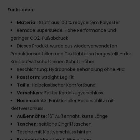
Funktionen
Material:
Stoff aus 100 % recyceltem Polyester
Remade Supersuede: Hohe Performance und
geringer CO2-Fußabdruck
Dieses Produkt wurde aus wiederverwendeten
Produktionsabfällen und Textilabfällen hergestellt – der
Kreislaufwirtschaft einen Schritt näher
Beschichtung: Hydrophobe Behandlung ohne PFC
Passform:
Straight Leg Fit
Taille:
Halbelastischer Komfortbund
Verschluss:
Fester Kordelzugverschluss
Hosenschlitz:
Funktioneller Hosenschlitz mit
Klettverschluss
Außennähte:
16" Außennaht, kurze Länge
Taschen:
seitliche Eingrifftaschen
Tasche mit Klettverschluss hinten
Branding:
Mountain & Wave Logo