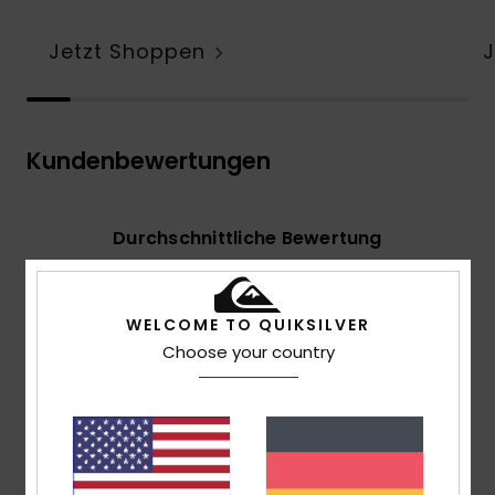
Jetzt Shoppen
Kundenbewertungen
Durchschnittliche Bewertung
3.9
/5
WELCOME TO QUIKSILVER
Choose your country
basierend auf
8 verifizierten Bewertungen
seit März
2026
75% unserer Kunden empfehlen dieses Produkt
Komfort
4.0