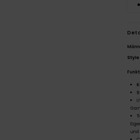
Deta
Männe
Style
Funk
K
S
U
Gar
T
Eige
und 
C