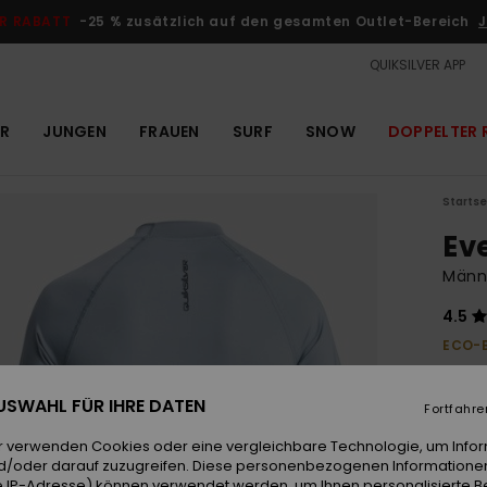
R RABATT
-25 % zusätzlich auf den gesamten Outlet-Bereich
J
QUIKSILVER APP
R
JUNGEN
FRAUEN
SURF
SNOW
DOPPELTER 
Startse
Ev
Männe
4.5
ECO-
30,
 AUSWAHL FÜR IHRE DATEN
Fortfahre
Farb
r verwenden Cookies oder eine vergleichbare Technologie, um Info
d/oder darauf zuzugreifen. Diese personenbezogenen Informationen
 IP-Adresse) können verwendet werden, um Ihnen personalisierte Be