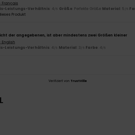
- Français
is-Leistungs-Verhältnis
: 4
Größe
: Perfekte Größe
Material
: 5
Fa
/5
/5
ieses Produkt
icht der angegebenen, ist aber mindestens zwei Größen kleiner
- English
is-Leistungs-Verhältnis
: 4
Material
: 3
Farbe
: 4
/5
/5
/5
Verifiziert von
TrustVille
L