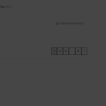
rbe
: 5
/5
Verifizierter Kauf
1
2
3
...
5
>