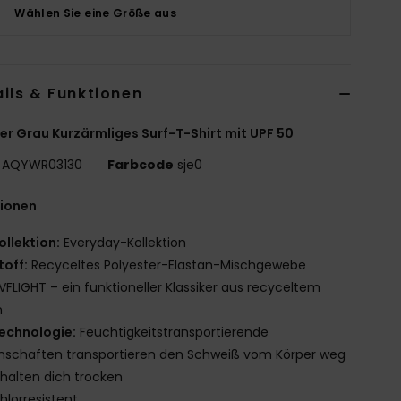
Wählen Sie eine Größe aus
ils & Funktionen
r Grau Kurzärmliges Surf-T-Shirt mit UPF 50
AQYWR03130
Farbcode
sje0
tionen
ollektion:
Everyday-Kollektion
toff:
Recyceltes Polyester-Elastan-Mischgewebe
VFLIGHT – ein funktioneller Klassiker aus recyceltem
n
echnologie:
Feuchtigkeitstransportierende
nschaften transportieren den Schweiß vom Körper weg
halten dich trocken
hlorresistent