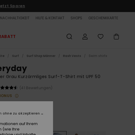
etzt Sparen
NACHHALTIGKEIT
HILFE & KONTAKT
SHOPS
GESCHENKKARTE
RABATT
ite
Surf
Surf Shop Männer
Rash Vests
Swim shirts
eryday
r Grau Kurzärmliges Surf-T-Shirt mit UPF 50
(41 Bewertungen)
BONUS
00 €
n ohne zu akzeptieren
Quarry
e
rmationen auf Ihrem
 (wie Ihre
iträge und Inhalte