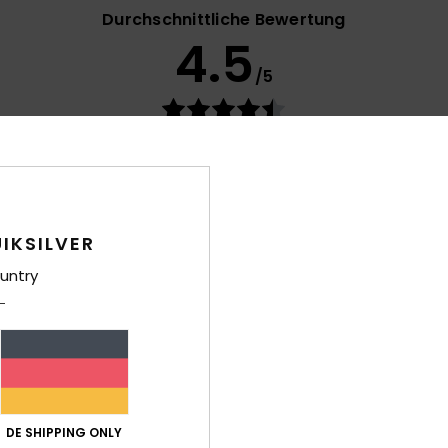
Durchschnittliche Bewertung
4.5
/5
basierend auf
41 verifizierten Bewertungen
seit September 2025
68% unserer Kunden empfehlen dieses Produkt
-Leistungs-Verhältnis
Größe
Mat
4.4
Zu klein
Zu groß
IKSILVER
untry
es Produkt
 Italiano
is-Leistungs-Verhältnis
: 5
Größe
: Perfekte Größe
Material
: 5
Fa
/5
/5
ieses Produkt
DE SHIPPING ONLY