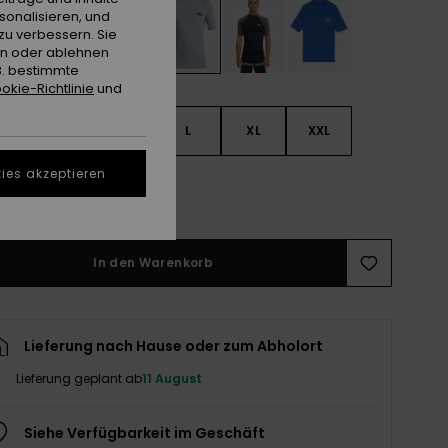
sonalisieren, und
zu verbessern. Sie
en oder ablehnen
B. bestimmte
okie-Richtlinie
und
S
S
M
L
XL
XXL
ies akzeptieren
L
In den Warenkorb
Lieferung nach Hause oder zum Abholort
Lieferung geplant ab
11 August
Siehe Verfügbarkeit im Geschäft