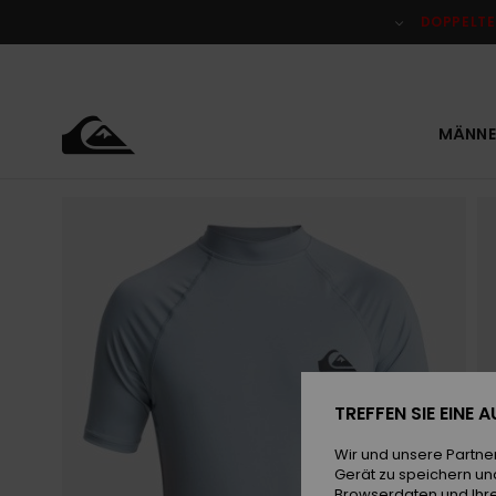
Direkt
zur
DOPPELTE
Produktinformation
springen
MÄNNE
TREFFEN SIE EINE
Wir und unsere Partne
Gerät zu speichern un
Browserdaten und Ihre