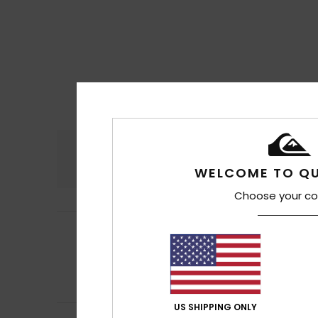
Komfort
Preis
4.4
WELCOME TO QU
Choose your co
Lisa
10. Juli 2026
5
/5
Ein hervorragend
Original anzeigen -
Komfort
: 5
Pre
/5
Ich empfehle d
US SHIPPING ONLY