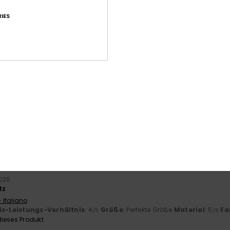
utz für den Rücken bei längerem Schwimmen im Meer, schöne Farbe,
IES
is-Leistungs-Verhältnis
: 5
Größe
: Perfekte Größe
Material
: 5
Fa
/5
/5
ieses Produkt
s, was ich mir in Bezug auf Schnitt, Stoff und Farbe gewünscht ha
- Français
is-Leistungs-Verhältnis
: 5
Größe
: Perfekte Größe
Material
: 5
Fa
/5
/5
ieses Produkt
uli 2026
e
- Castellano
is-Leistungs-Verhältnis
: 2
Größe
: Zu klein
Material
: 4
Farbe
: 4
/5
/5
/
2026
tz
 Italiano
is-Leistungs-Verhältnis
: 4
Größe
: Perfekte Größe
Material
: 5
Fa
/5
/5
ieses Produkt