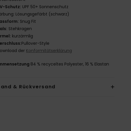
V-Schutz:
UPF 50+ Sonnenschutz
ärbung: Lösungsgefärbt (schwarz)
assform:
Snug Fit
als:
Stehkragen
rmel:
kurzärmlig
erschluss:
Pullover-Style
ownload der
Konformitätserklärung
mmensetzung
84 % recyceltes Polyester, 16 % Elastan
sand & Rückversand