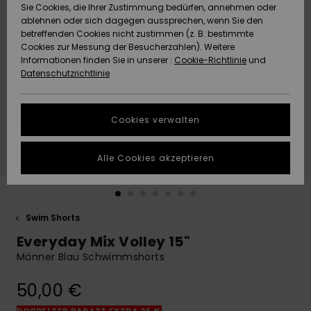
Freedom
Sie Cookies, die Ihrer Zustimmung bedürfen, annehmen oder
Community
ablehnen oder sich dagegen aussprechen, wenn Sie den
HILFE & KONTAKT
betreffenden Cookies nicht zustimmen (z. B. bestimmte
Datenschutz
Brandneu
Brandneu
Cookies zur Messung der Besucherzahlen). Weitere
Informationen finden Sie in unserer :
Cookie-Richtlinie
und
NACHHALTIGKEIT
Datenschutzrichtlinie
Größenführer
Highlights
Highlights
SHOPS
Starten Sie eine
Cookies verwalten
Unterhaltung,
QUIKSILVER APP
um die
schnellste
Alle Cookies akzeptieren
Antwort auf Ihre
WUNSCHLISTE
Frage zu
erhalten.
Swim Shorts
Unterhaltung
starten
Everyday Mix Volley 15"
Finden Sie
Männer Blau Schwimmshorts
Antworten auf
die häufigsten
50,00 €
Fragen sowie
unser