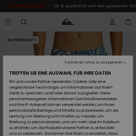
Direkt
zur
DOPPELTER RABATT
-25 % zusätzlich auf den gesamten Outlet-
Produktinformation
springen
AUSVERKAUFT
Auf meine
MÄNNER
Kleidung
Kleidung
Shop
Surf Shop
Snow Shop
Outlet
Bestellung
Männer
Männer
Herren
zugreifen
JUNGEN
Fortfahren ohne zu akzeptieren
Accessoires
Accessoires
Brandneu
Versand
Surf Shop
Snow Shop
Outlet
TREFFEN SIE EINE AUSWAHL FÜR IHRE DATEN
FRAUEN
Kinder
Kinder
KINDER
Wir und unsere Partner verwenden Cookies oder eine
Retouren
Schuhe&
Schuhe&
Highlights
vergleichbare Technologie, um Informationen auf Ihrem
Flip-Flops
Flip-Flops
SURF
Gerät zu speichern und/oder darauf zuzugreifen. Diese
Highlights
Snow Shop
Outlet
personenbezogenen Informationen (wie Ihre Browserdaten
Bezahlung
Damen
Frauen
und Ihre IP-Adresse) können verwendet werden, um Ihnen
Snow
SNOW
personalisierte Beiträge und Inhalte zu präsentieren, um die
Surf
Surf
Geschenkkarte
Leistung von Werbung und Inhalten zu messen, um
Community
Werbung zu personalisieren, und um mehr über ihr Publikum
Highlights
DOPPELTER
zu erfahren, um die Produkte unserer Partner zu entwickeln
RABATT
Quiksilver
Snow
Snow
und zu verbessern. Sie können Ihre Wahl so einstellen, dass