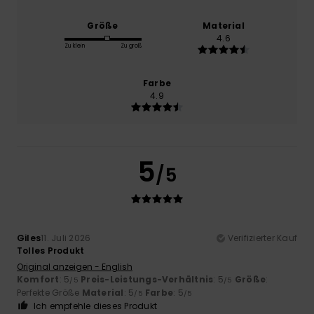
Größe
Material
4.6
Zu klein
Zu groß
Farbe
4.9
5
/5
Giles
11. Juli 2026
Verifizierter Kauf
Tolles Produkt
Original anzeigen - English
Komfort
: 5
Preis-Leistungs-Verhältnis
: 5
Größe
:
/5
/5
Perfekte Größe
Material
: 5
Farbe
: 5
/5
/5
Ich empfehle dieses Produkt