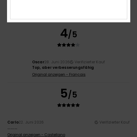
Komfort
: 5
Preis-Leistungs-Verhältnis
: 4
Größe
:
/5
/5
Perfekte Größe
Material
: 5
Farbe
: 4
/5
/5
Ich empfehle dieses Produkt
4
/5
Oscar
28. Juni 2026
Verifizierter Kauf
Top, aber verbesserungsfähig
Original anzeigen - Français
5
/5
Carlo
22. Juni 2026
Verifizierter Kauf
..........
Original anzeigen - Castellano