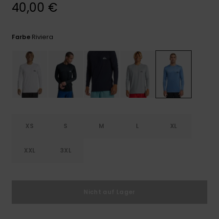
Kontaktformular.
40,00 €
FAQ
ansehen
Riviera
Farbe
XS
S
M
L
XL
XXL
3XL
Nicht auf Lager