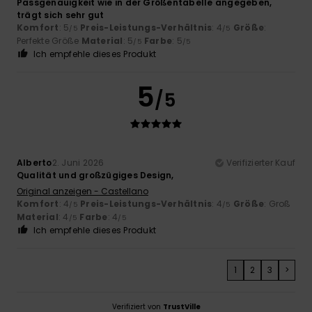
Passgenauigkeit wie in der Größentabelle angegeben,
trägt sich sehr gut
Komfort
: 5
Preis-Leistungs-Verhältnis
: 4
Größe
:
/5
/5
Perfekte Größe
Material
: 5
Farbe
: 5
/5
/5
Ich empfehle dieses Produkt
5
/5
Alberto
2. Juni 2026
Verifizierter Kauf
Qualität und großzügiges Design,
Original anzeigen - Castellano
Komfort
: 4
Preis-Leistungs-Verhältnis
: 4
Größe
: Groß
/5
/5
Material
: 4
Farbe
: 4
/5
/5
Ich empfehle dieses Produkt
1
2
3
>
Verifiziert von
TrustVille