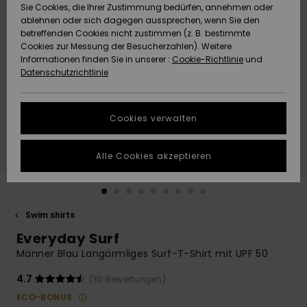
Freedom
Sie Cookies, die Ihrer Zustimmung bedürfen, annehmen oder
Community
ablehnen oder sich dagegen aussprechen, wenn Sie den
HILFE & KONTAKT
betreffenden Cookies nicht zustimmen (z. B. bestimmte
Datenschutz
Brandneu
Brandneu
Cookies zur Messung der Besucherzahlen). Weitere
Informationen finden Sie in unserer :
Cookie-Richtlinie
und
NACHHALTIGKEIT
Datenschutzrichtlinie
Größenführer
Highlights
Highlights
SHOPS
Starten Sie eine
Cookies verwalten
Unterhaltung,
QUIKSILVER APP
um die
schnellste
Alle Cookies akzeptieren
Antwort auf Ihre
WUNSCHLISTE
Frage zu
erhalten.
Swim shirts
Unterhaltung
starten
Everyday Surf
Finden Sie
Männer Blau Langärmliges Surf-T-Shirt mit UPF 50
Antworten auf
die häufigsten
4.7
(30 Bewertungen)
Fragen sowie
ECO-BONUS
unser