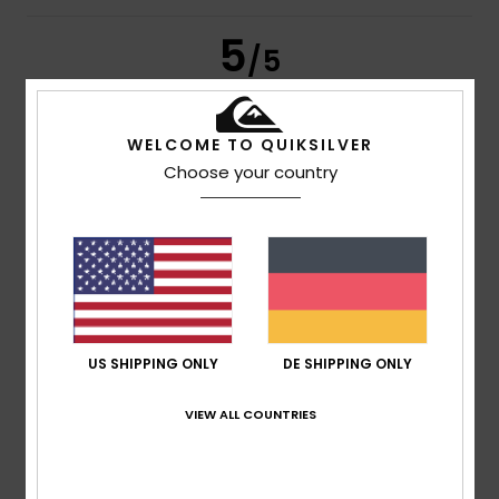
5
/5
WELCOME TO QUIKSILVER
Giles
11. Juli 2026
Verifizierter Kauf
Choose your country
Tolles Produkt, besser als auf dem Bild
Original anzeigen - English
Komfort
: 5
Preis-Leistungs-Verhältnis
: 5
Größe
:
/5
/5
Perfekte Größe
Material
: 5
Farbe
: 5
/5
/5
Ich empfehle dieses Produkt
5
/5
US SHIPPING ONLY
DE SHIPPING ONLY
VIEW ALL COUNTRIES
Robin
2. Juli 2026
Verifizierter Kauf
Ein hochwertiges und elegantes Produkt
Original anzeigen - Français