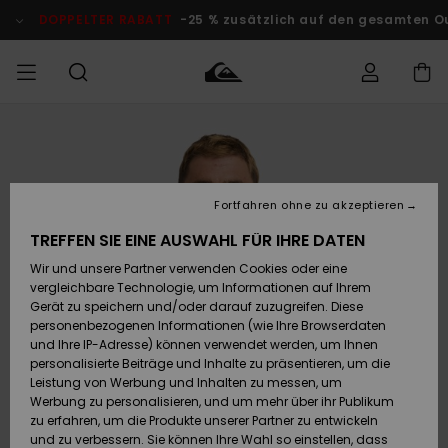
Direkt
zur
DOPPELTER RABATT
-25 % zusätzlich auf den gesamten O
Produktinformation
springen
Auf meine
MÄNNER
Kleidung
Kleidung
Shop
Surf Shop
Snow Shop
Outlet
Bestellung
Männer
Männer
Herren
zugreifen
JUNGEN
Fortfahren ohne zu akzeptieren
Accessoires
Accessoires
Brandneu
Versand
Surf Shop
Snow Shop
Outlet
TREFFEN SIE EINE AUSWAHL FÜR IHRE DATEN
FRAUEN
Kinder
Kinder
KINDER
Wir und unsere Partner verwenden Cookies oder eine
Retouren
Schuhe&
Schuhe&
Highlights
vergleichbare Technologie, um Informationen auf Ihrem
Flip-Flops
Flip-Flops
SURF
Gerät zu speichern und/oder darauf zuzugreifen. Diese
Highlights
Snow Shop
Outlet
personenbezogenen Informationen (wie Ihre Browserdaten
Bezahlung
Damen
Frauen
und Ihre IP-Adresse) können verwendet werden, um Ihnen
Snow
SNOW
personalisierte Beiträge und Inhalte zu präsentieren, um die
Surf
Surf
Geschenkkarte
Leistung von Werbung und Inhalten zu messen, um
Community
Werbung zu personalisieren, und um mehr über ihr Publikum
Highlights
DOPPELTER
zu erfahren, um die Produkte unserer Partner zu entwickeln
RABATT
Quiksilver
Snow
Snow
und zu verbessern. Sie können Ihre Wahl so einstellen, dass