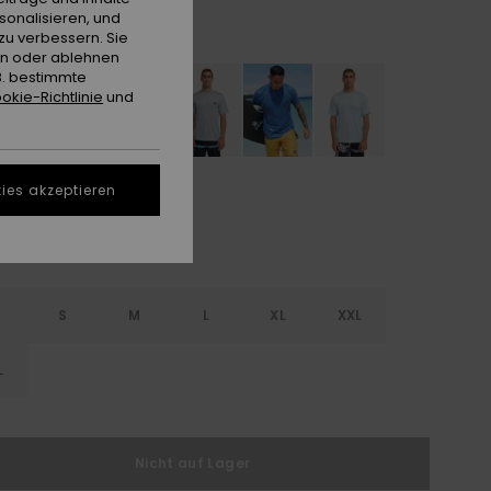
sonalisieren, und
White/black
e
zu verbessern. Sie
en oder ablehnen
B. bestimmte
okie-Richtlinie
und
ies akzeptieren
S
S
M
L
XL
XXL
L
Nicht auf Lager