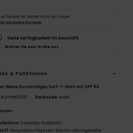
ses Produkt ist derzeit nicht auf Lager.
fen Sie andere Optionen
Siehe Verfügbarkeit im Geschäft
Wählen Sie eine Größe aus
ils & Funktionen
r Weiss Kurzärmliges Surf-T-Shirt mit UPF 50
AQYWR03135
Farbcode
xwwk
tionen
ollektion:
Everyday-Kollektion
toff:
Recyceltes Polyester-Elastan-Mischgewebe