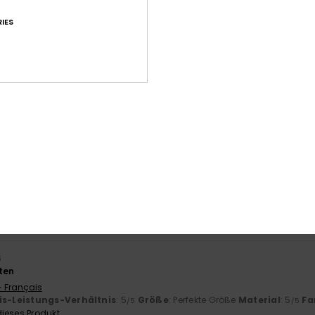
IES
Durchschnittliche Bewertung
4.5
/5
basierend auf
60 verifizierten Bewertungen
seit September 2025
72% unserer Kunden empfehlen dieses Produkt
-Leistungs-Verhältnis
Größe
Mat
4.4
Zu klein
Zu groß
6
ten
- Français
is-Leistungs-Verhältnis
: 5
Größe
: Perfekte Größe
Material
: 5
Fa
/5
/5
ieses Produkt