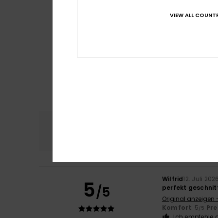
VIEW ALL COUNTR
Komfort
Preis
4.7
Wilfrid
12. Juli 202
5
/5
perfekt geschnit
Original anzeigen 
Komfort
: 5
Pre
/5
Ich empfehle d