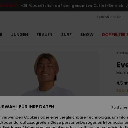
R RABATT
-25 % zusätzlich auf den gesamten Outlet-Bereich
J
QUIKSILVER APP
R
JUNGEN
FRAUEN
SURF
SNOW
DOPPELTER 
Startse
Ev
Männe
4.5
ECO-
35,00
13,
 AUSWAHL FÜR IHRE DATEN
Fortfahre
OUTL
r verwenden Cookies oder eine vergleichbare Technologie, um Info
DOPPE
d/oder darauf zuzugreifen. Diese personenbezogenen Informationen
 IP-Adresse) können verwendet werden, um Ihnen personalisierte Be