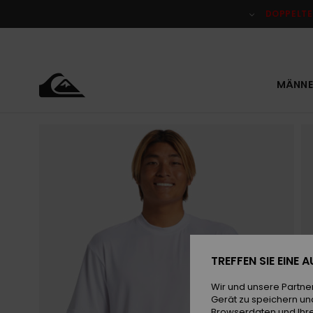
Direkt
zur
DOPPELTE
Produktinformation
springen
MÄNNE
TREFFEN SIE EINE
Wir und unsere Partne
Gerät zu speichern un
Browserdaten und Ihre