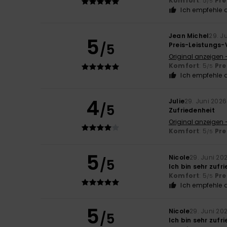
Komfort
: 5
Pre
/5
Ich empfehle d
Jean Michel
29. J
5
/5
Preis-Leistungs-
Original anzeigen 
Komfort
: 5
Pre
/5
Ich empfehle d
4
Julie
29. Juni 2026
/5
Zufriedenheit
Original anzeigen 
Komfort
: 5
Pre
/5
5
Nicole
29. Juni 20
/5
Ich bin sehr zuf
Komfort
: 5
Pre
/5
Ich empfehle d
5
Nicole
29. Juni 20
/5
Ich bin sehr zuf