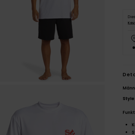
Die
Kau
Deta
Männe
Style
Funk
K
S