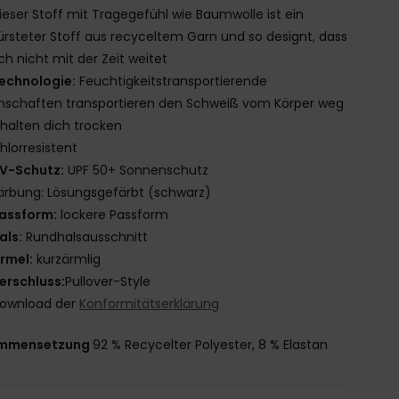
ieser Stoff mit Tragegefühl wie Baumwolle ist ein
rsteter Stoff aus recyceltem Garn und so designt, dass
ich nicht mit der Zeit weitet
echnologie:
Feuchtigkeitstransportierende
nschaften transportieren den Schweiß vom Körper weg
halten dich trocken
hlorresistent
V-Schutz:
UPF 50+ Sonnenschutz
ärbung: Lösungsgefärbt (schwarz)
assform:
lockere Passform
als:
Rundhalsausschnitt
rmel:
kurzärmlig
erschluss:
Pullover-Style
ownload der
Konformitätserklärung
mmensetzung
92 % Recycelter Polyester, 8 % Elastan