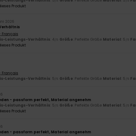
is-Leistungs-Verhältnis
: 5
Größe
: Perfekte Größe
Material
: 5
Fa
/5
/5
ieses Produkt
uni 2026
Verhältnis
- Français
is-Leistungs-Verhältnis
: 4
Größe
: Perfekte Größe
Material
: 5
Fa
/5
/5
ieses Produkt
- Français
is-Leistungs-Verhältnis
: 5
Größe
: Perfekte Größe
Material
: 5
Fa
/5
/5
26
rieden - passform perfekt, Material angenehm
is-Leistungs-Verhältnis
: 5
Größe
: Perfekte Größe
Material
: 5
Fa
/5
/5
ieses Produkt
26
rieden - passform perfekt, Material angenehm