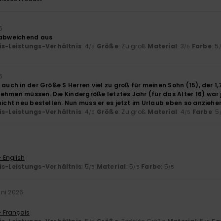
6
 abweichend aus
is-Leistungs-Verhältnis
: 4
Größe
: Zu groß
Material
: 3
Farbe
: 5
/5
/5
6
auch in der Größe S Herren viel zu groß für meinen Sohn (15), der 1,79
ehmen müssen. Die Kindergröße letztes Jahr (für das Alter 16) war 
nicht neu bestellen. Nun muss er es jetzt im Urlaub eben so anziehen 
is-Leistungs-Verhältnis
: 4
Größe
: Zu groß
Material
: 4
Farbe
: 5
/5
/5
- English
is-Leistungs-Verhältnis
: 5
Material
: 5
Farbe
: 5
/5
/5
/5
uni 2026
- Français