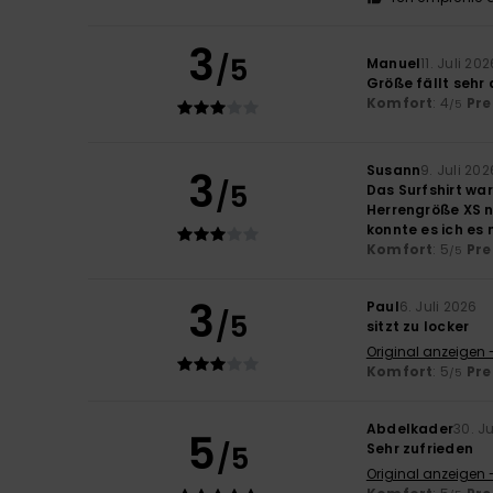
3
/5
Manuel
11. Juli 202
Größe fällt sehr
Komfort
: 4
Pre
/5
Susann
9. Juli 202
3
/5
Das Surfshirt war 
Herrengröße XS n
konnte es ich es 
Komfort
: 5
Pre
/5
3
Paul
6. Juli 2026
/5
sitzt zu locker
Original anzeigen 
Komfort
: 5
Pre
/5
Abdelkader
30. J
5
/5
Sehr zufrieden
Original anzeigen 