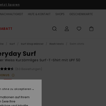
etzt Sparen
NACHHALTIGKEIT
HILFE & KONTAKT
SHOPS
GESCHENKKARTE
RABATT
ite
Surf
Surf Shop Männer
Rash Vests
Swim shirts
eryday Surf
r Weiss Kurzärmliges Surf-T-Shirt mit UPF 50
(60 Bewertungen)
BONUS
 €
63%
12 €
n ohne zu akzeptieren
ET
rmationen auf Ihrem
LTER RABATT EXTRA 25 %
 (wie Ihre
iträge und Inhalte