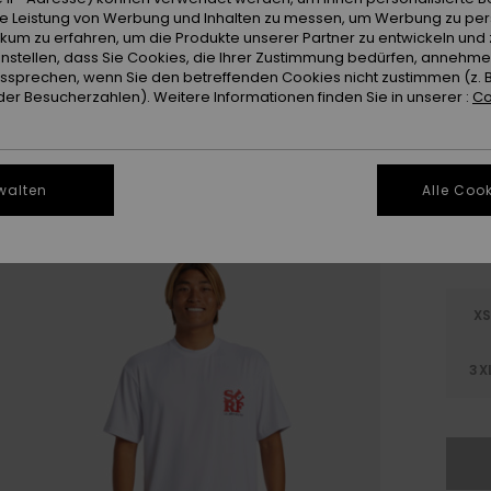
ie Leistung von Werbung und Inhalten zu messen, um Werbung zu per
Farb
ikum zu erfahren, um die Produkte unserer Partner zu entwickeln und 
instellen, dass Sie Cookies, die Ihrer Zustimmung bedürfen, annehm
sprechen, wenn Sie den betreffenden Cookies nicht zustimmen (z. 
er Besucherzahlen). Weitere Informationen finden Sie in unserer :
Co
walten
Alle Cook
X
3X