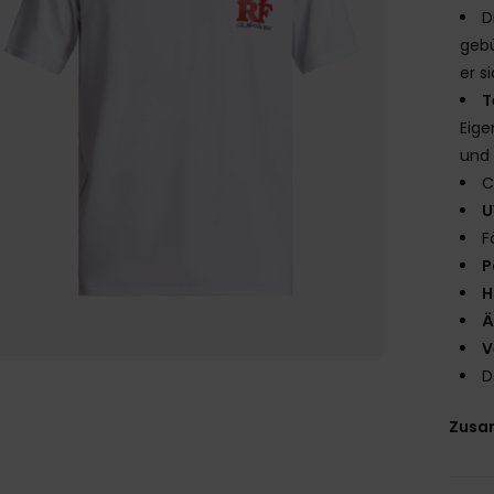
D
gebü
er s
T
Eige
und 
C
U
F
P
H
Ä
V
D
Zusa