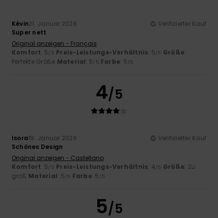
Kévin
21. Januar 2026
Verifizierter Kauf
Super nett
Original anzeigen - Français
Komfort
: 5
Preis-Leistungs-Verhältnis
: 5
Größe
:
/5
/5
Perfekte Größe
Material
: 5
Farbe
: 5
/5
/5
4
/5
Isora
19. Januar 2026
Verifizierter Kauf
Schönes Design
Original anzeigen - Castellano
Komfort
: 5
Preis-Leistungs-Verhältnis
: 4
Größe
: Zu
/5
/5
groß
Material
: 5
Farbe
: 5
/5
/5
5
/5