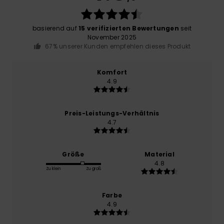
basierend auf
15 verifizierten Bewertungen
seit
November 2025
67% unserer Kunden empfehlen dieses Produkt
Komfort
4.9
Preis-Leistungs-Verhältnis
4.7
Größe
Material
4.8
Zu klein
Zu groß
Farbe
4.9