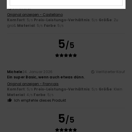
Client anonyme vérifié
25. Januar 2026
Verifizierter Kauf
Spektakulär
Original anzeigen - Castellano
Komfort
: 5
Preis-Leistungs-Verhältnis
: 5
Größe
: Zu
/5
/5
groß
Material
: 5
Farbe
: 5
/5
/5
5
/5
Michele
24. Januar 2026
Verifizierter Kauf
Ein super Basic, wenn auch etwas dünn.
Original anzeigen - Français
Komfort
: 5
Preis-Leistungs-Verhältnis
: 5
Größe
: Klein
/5
/5
Material
: 4
Farbe
: 5
/5
/5
Ich empfehle dieses Produkt
5
/5