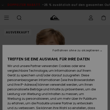
Direkt
zur
DOPPELTER RABATT
-25 % zusätzlich auf den gesamten O
Produktinformation
springen
AUSVERKAUFT
Auf meine
MÄNNER
Kleidung
Kleidung
Shop
Surf Shop
Snow Shop
Outlet
Bestellung
Männer
Männer
Herren
zugreifen
JUNGEN
Fortfahren ohne zu akzeptieren
Accessoires
Accessoires
Brandneu
Versand
Surf Shop
Snow Shop
Outlet
TREFFEN SIE EINE AUSWAHL FÜR IHRE DATEN
FRAUEN
Kinder
Kinder
KINDER
Wir und unsere Partner verwenden Cookies oder eine
Retouren
Schuhe&
Schuhe&
Highlights
vergleichbare Technologie, um Informationen auf Ihrem
Flip-Flops
Flip-Flops
SURF
Gerät zu speichern und/oder darauf zuzugreifen. Diese
Highlights
Snow Shop
Outlet
personenbezogenen Informationen (wie Ihre Browserdaten
Bezahlung
Damen
Frauen
und Ihre IP-Adresse) können verwendet werden, um Ihnen
Snow
SNOW
personalisierte Beiträge und Inhalte zu präsentieren, um die
Surf
Surf
Geschenkkarte
Leistung von Werbung und Inhalten zu messen, um
Community
Werbung zu personalisieren, und um mehr über ihr Publikum
Highlights
DOPPELTER
zu erfahren, um die Produkte unserer Partner zu entwickeln
RABATT
Quiksilver
Snow
Snow
und zu verbessern. Sie können Ihre Wahl so einstellen, dass