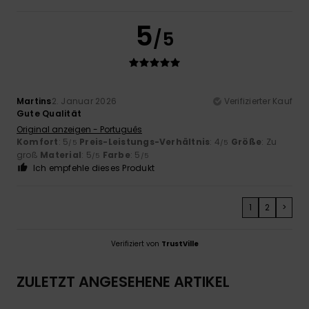
5
/5
Martins
2. Januar 2026
Verifizierter Kauf
Gute Qualität
Original anzeigen - Português
Komfort
: 5
Preis-Leistungs-Verhältnis
: 4
Größe
: Zu
/5
/5
groß
Material
: 5
Farbe
: 5
/5
/5
Ich empfehle dieses Produkt
1
2
>
Verifiziert von
TrustVille
ZULETZT ANGESEHENE ARTIKEL