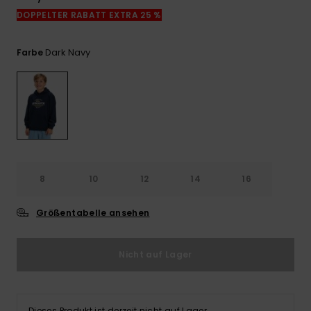
Kontaktformular.
DOPPELTER RABATT EXTRA 25 %
FAQ
ansehen
Dark Navy
Farbe
8
10
12
14
16
Größentabelle ansehen
Nicht auf Lager
Dieses Produkt ist derzeit nicht auf Lager.