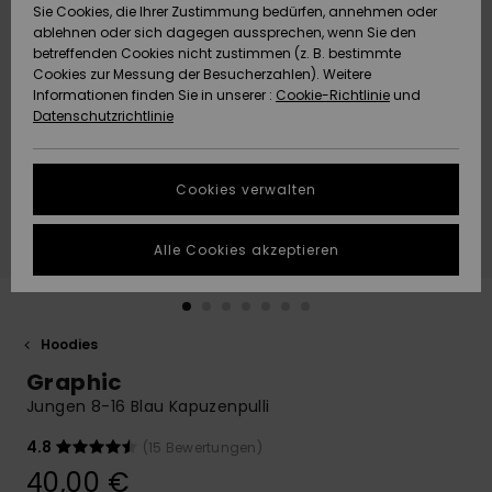
Freedom
Sie Cookies, die Ihrer Zustimmung bedürfen, annehmen oder
Community
ablehnen oder sich dagegen aussprechen, wenn Sie den
HILFE & KONTAKT
betreffenden Cookies nicht zustimmen (z. B. bestimmte
Datenschutz
Brandneu
Brandneu
Cookies zur Messung der Besucherzahlen). Weitere
Informationen finden Sie in unserer :
Cookie-Richtlinie
und
NACHHALTIGKEIT
Datenschutzrichtlinie
Größenführer
Highlights
Highlights
SHOPS
Starten Sie eine
Cookies verwalten
Unterhaltung,
QUIKSILVER APP
um die
schnellste
Alle Cookies akzeptieren
Antwort auf Ihre
WUNSCHLISTE
Frage zu
erhalten.
Hoodies
Unterhaltung
starten
Graphic
Finden Sie
Jungen 8-16 Blau Kapuzenpulli
Antworten auf
die häufigsten
4.8
(15 Bewertungen)
Fragen sowie
40,00 €
unser